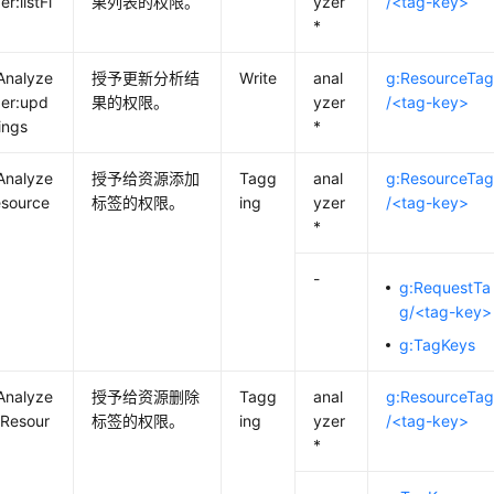
er:listFi
果列表的权限。
yzer
/<tag-key>
*
Analyze
授予更新分析结
Write
anal
g:ResourceTa
zer:upd
果的权限。
yzer
/<tag-key>
ings
*
Analyze
授予给资源添加
Tagg
anal
g:ResourceTa
esource
标签的权限。
ing
yzer
/<tag-key>
*
-
g:RequestTa
g/<tag-key>
g:TagKeys
Analyze
授予给资源删除
Tagg
anal
g:ResourceTa
gResour
标签的权限。
ing
yzer
/<tag-key>
*