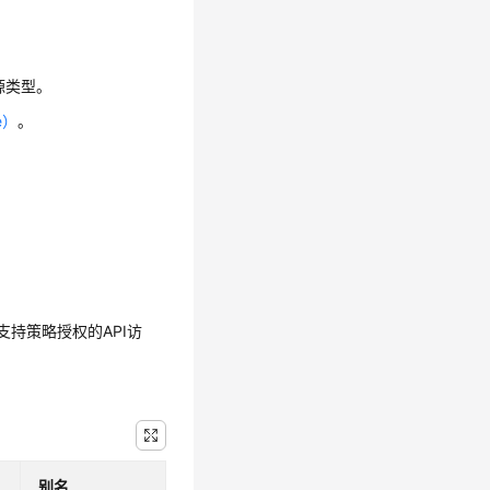
源类型。
e）
。
持策略授权的API访
别名