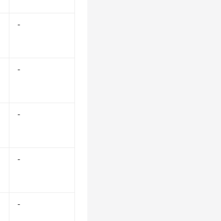
-
-
-
-
-