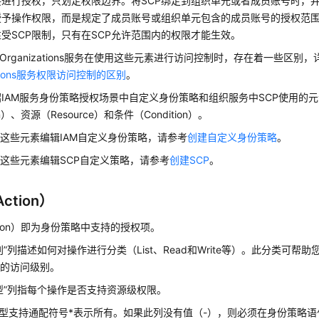
接进行授权，只划定权限边界。将SCP绑定到组织单元或者成员账号时，
授予操作权限，而是规定了成员账号或组织单元包含的成员账号的授权范围
受SCP限制，只有在SCP允许范围内的权限才能生效。
与Organizations服务在使用这些元素进行访问控制时，存在着一些区别
zations服务权限访问控制的区别
。
IAM服务身份策略授权场景中自定义身份策略和组织服务中SCP使用的
on）、资源（Resource）和条件（Condition）。
这些元素编辑IAM自定义身份策略，请参考
创建自定义身份策略
。
这些元素编辑SCP自定义策略，请参考
创建SCP
。
ction）
tion）即为身份策略中支持的授权项。
别”列描述如何对操作进行分类（List、Read和Write等）。此分类可帮
应的访问级别。
型”列指每个操作是否支持资源级权限。
型支持通配符号*表示所有。如果此列没有值（-），则必须在身份策略语句的