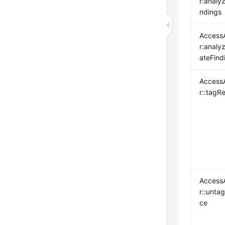
r:analyz
ndings
Access
r:analy
ateFind
Access
r::tagR
Access
r::unta
ce