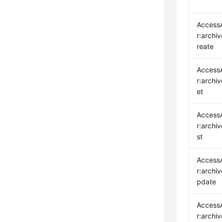
Access
r:archi
reate
Access
r:archi
et
Access
r:archiv
st
Access
r:archi
pdate
Access
r:archi