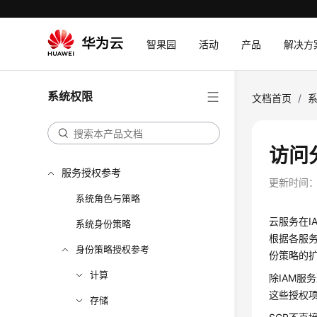
智果园
活动
产品
解决方
系统权限
文档首页
/
访问分
服务授权参考
更新时间
系统角色与策略
云服务在I
系统身份策略
根据各服务
身份策略授权参考
份策略的
计算
除IAM服
这些授权
存储