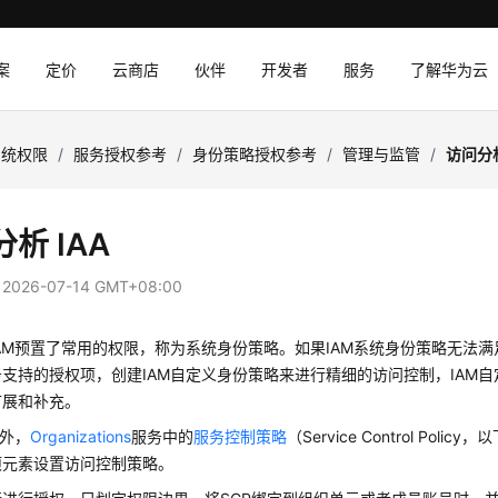
案
定价
云商店
伙伴
开发者
服务
了解华为云
系统权限
/
服务授权参考
/
身份策略授权参考
/
管理与监管
/
访问分析
析 IAA
：
2026-07-14 GMT+08:00
AM预置了常用的权限，称为系统身份策略。如果IAM系统身份策略无法
支持的授权项，创建IAM自定义身份策略来进行精细的访问控制，IAM
扩展和补充。
务外，
Organizations
服务中的
服务控制策略
（Service Control Pol
项元素设置访问控制策略。