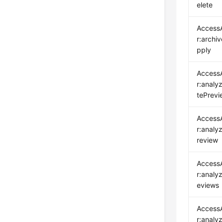
elete
Access
r:archi
pply
Access
r:analy
tePrevi
Access
r:analy
review
Access
r:analyz
eviews
Access
r:analyz