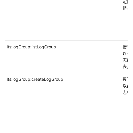
定日
组。
应
用
中
间
件
lts:logGroup:listLogGroup
授予
开
以查
发
志组
与
表。
运
lts:logGroup:createLogGroup
授予
维
以创
志组
企
业
应
用
视
频