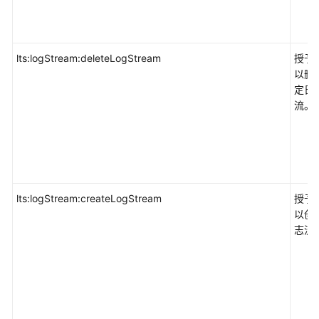
控
服
务
lts:logStream:deleteLogStream
CES
授予
以删
定日
消
流。
息
通
知
服
务
SMN
lts:logStream:createLogStream
授予
以创
云
志流
日
志
服
务
LTS