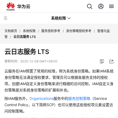
系统权限
文档首页
/
系统权限
/
服务授权参考
/
身份策略授权参考
/
管理与监
管
/
云日志服务 LTS
服
云日志服务 LTS
务
授
更新时间：
2025-12-08 GMT+08:00
权
参
云服务在IAM预置了常用的权限，称为系统身份策略。如果IAM系统
考
身份策略无法满足授权要求，管理员可以根据各服务支持的授权
项，创建IAM自定义身份策略来进行精细的访问控制，IAM自定义身
系
份策略是对系统身份策略的扩展和补充。
统
除IAM服务外，
Organizations
服务中的
服务控制策略
（Service
角
Control Policy，以下简称SCP）也可以使用这些授权项元素设置访
色
问控制策略。
与
策