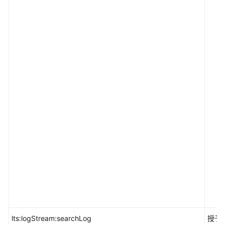
务
STS
访
问
分
析
IAA
资
源
治
理
中
心
RGC
云
运
维
lts:logStream:searchLog
授予