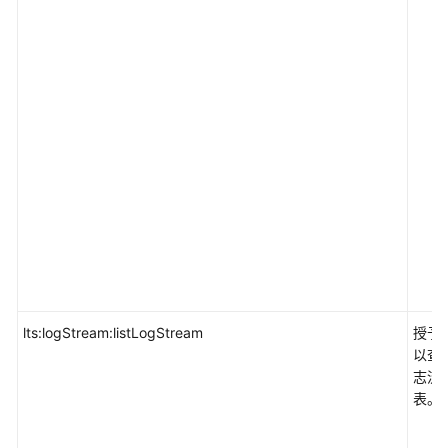
审
计
Config
标
签
管
理
服
务
TMS
企
业
管
lts:logStream:listLogStream
授予
理
以查
EPS
志流
表。
云
监