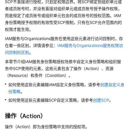
SCP不直接进行授权，只划定权限边界。将SCP绑定到组织单元或
略
者成员账号时，并没有直接对组织单元或成员账号授予操作权限，
而是规定了成员账号或组织单元包含的成员账号的授权范围。IAM
系
身份策略授予权限的有效性受SCP限制，只有在SCP允许范围内的
统
权限才能生效。
身
IAM服务与Organizations服务在使用这些元素进行访问控制时，存
份
策
在着一些区别，详情请参见：
IAM服务与Organizations服务权限访
略
问控制的区别
。
本章节介绍IAM服务身份策略授权场景中自定义身份策略和组织服
身
务中SCP使用的元素，这些元素包含了操作（Action）、资源
份
（Resource）和条件（Condition）。
策
略
如何使用这些元素编辑IAM自定义身份策略，请参考
创建自定义身
授
份策略
。
权
如何使用这些元素编辑SCP自定义策略，请参考
创建SCP
。
参
考
操作（Action）
计
操作（Action）即为身份策略中支持的授权项。
算