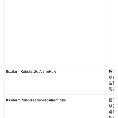
lts:alarmRule:listSqlAlarmRule
授予
以查看
告警
则。
lts:alarmRule:createWordAlarmRule
授予
以创
键词
规则