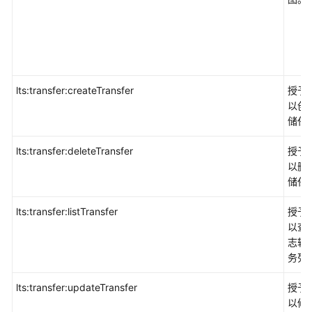
优
化
顾
问
OA
lts:transfer:createTransfer
授予
迁
以创
移
储任
云
lts:transfer:deleteTransfer
授予
生
以删
态
储任
用
lts:transfer:listTransfer
授予
户
以查
服
志转
务
务列
文
lts:transfer:updateTransfer
授予
档
以修