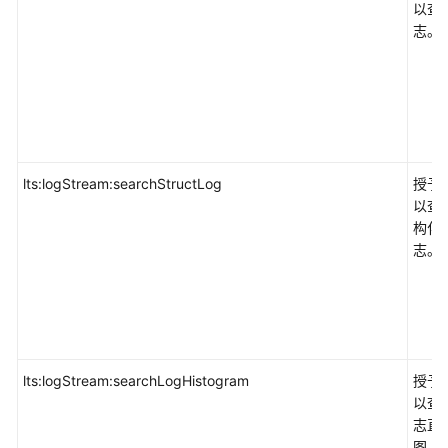
中
以查
心
志。
COC
应
用
性
能
lts:logStream:searchStructLog
授予
管
以查
理
构化
APM
志。
应
用
运
维
管
lts:logStream:searchLogHistogram
授予
理
以查
AOM
志直
图。