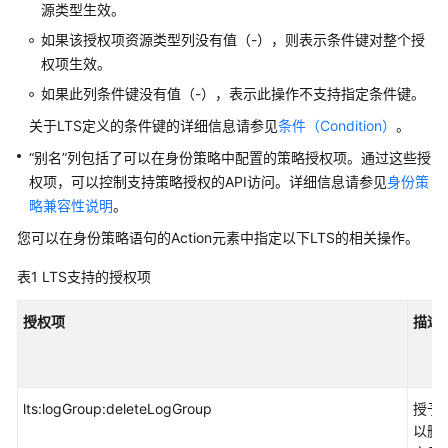
源类型生效。
如果该授权项资源类型列没有值（-），则表示条件键对整个授
安
权项生效。
全
与
如果此列条件键没有值（-），表示此操作不支持指定条件键。
合
关于LTS定义的条件键的详细信息请参见
条件（Condition）
。
规
“别名”列包括了可以在身份策略中配置的策略授权项。通过这些授
人
权项，可以控制支持策略授权的API访问。详细信息请参见
身份策
工
略兼容性说明
。
智
您可以在身份策略语句的Action元素中指定以下LTS的相关操作。
能
表1
LTS支持的授权项
大
数
授权项
描述
据
IoT
物
lts:logGroup:deleteLogGroup
授予
联
以删
网