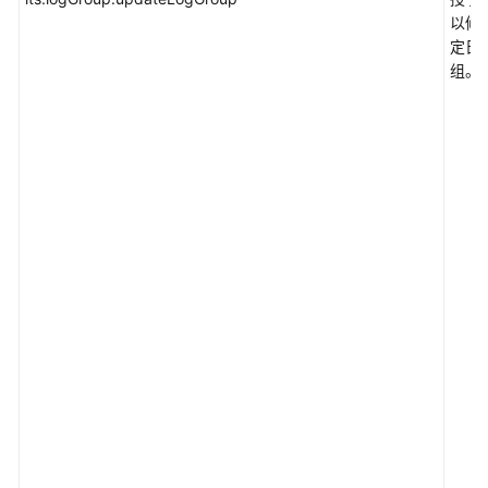
以修
定日
资
组。
源
访
问
管
理
RAM
IAM
身
份
中
心
(IAM
Identity
Center)
配
置