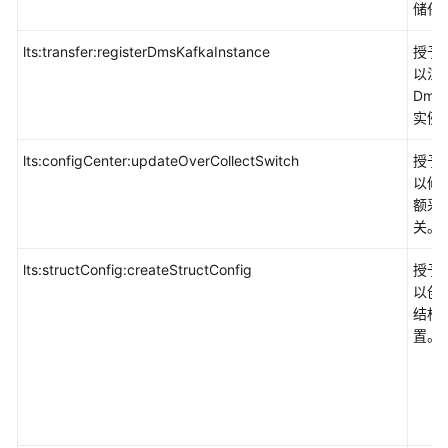
下
储任
载
lts:transfer:registerDmsKafkaInstance
授予
以注
通
DmsK
用
实例
参
考
lts:configCenter:updateOverCollectSwitch
授予
以修
产
额采
品
关。
术
语
lts:structConfig:createStructConfig
授予
以创建
责
结构
任
置。
共
担
云
服