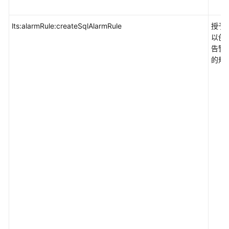
lts:alarmRule:createSqlAlarmRule
授予
以创建
告警
的规