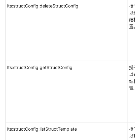
lts:structConfig:deleteStructConfig
授予
务
以删除
等
结构
级
置。
协
议
（SLA）
白
皮
lts:structConfig:getStructConfig
授予
书
以查询
资
结构
源
置。
支
持
区
域
lts:structConfig:listStructTemplate
授予
系
以查
统