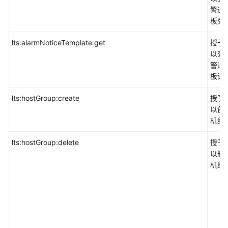
警通
板列
lts:alarmNoticeTemplate:get
授予
以查
警通
板详
lts:hostGroup:create
授予
以创
机组
lts:hostGroup:delete
授予
以删
机组