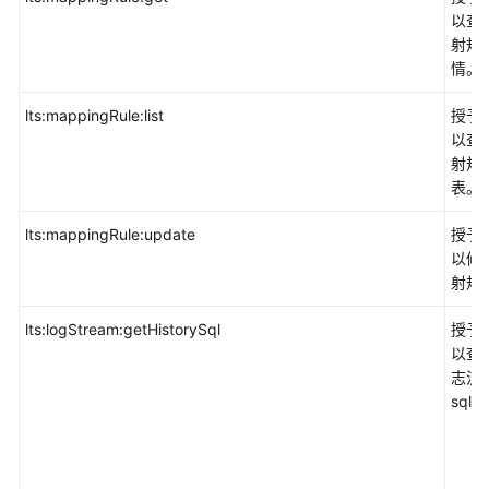
以查
射规
情。
lts:mappingRule:list
授予
以查
射规
表。
lts:mappingRule:update
授予
以修
射规
lts:logStream:getHistorySql
授予
以查
志流
sql。