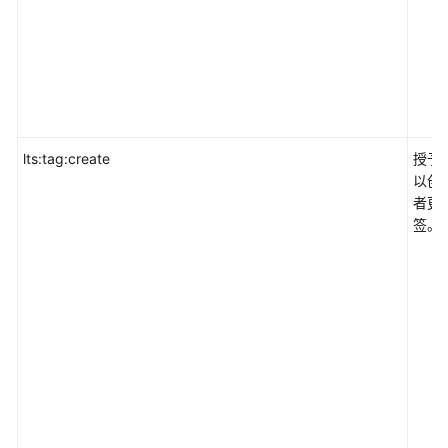
lts:tag:create
授予
以创
者更
签。