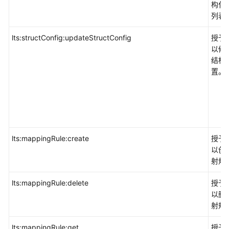
构化
权
列表
限
lts:structConfig:updateStructConfig
授予
以修改
结构
置。
lts:mappingRule:create
授予
以创
射规
lts:mappingRule:delete
授予
以删
射规
lts:mappingRule:get
授予