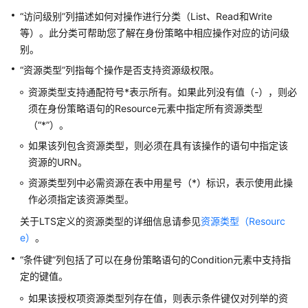
“访问级别”列描述如何对操作进行分类（List、Read和Write
存
等）。此分类可帮助您了解在身份策略中相应操作对应的访问级
储
别。
“资源类型”列指每个操作是否支持资源级权限。
网
资源类型支持通配符号*表示所有。如果此列没有值（-），则必
络
须在身份策略语句的Resource元素中指定所有资源类型
容
（“*”）。
器
如果该列包含资源类型，则必须在具有该操作的语句中指定该
资源的URN。
CDN
资源类型列中必需资源在表中用星号（*）标识，表示使用此操
与
作必须指定该资源类型。
智
能
关于LTS定义的资源类型的详细信息请参见
资源类型（Resourc
边
e）
。
缘
“条件键”列包括了可以在身份策略语句的Condition元素中支持指
定的键值。
数
据
如果该授权项资源类型列存在值，则表示条件键仅对列举的资
库