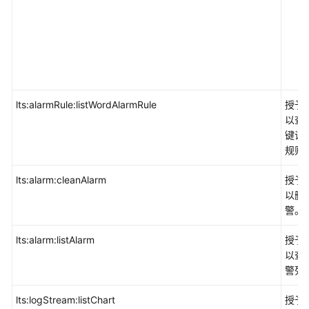
lts:alarmRule:listWordAlarmRule
授予
以查
键词
规则
lts:alarm:cleanAlarm
授予
以删
警。
lts:alarm:listAlarm
授予
以查
警列
lts:logStream:listChart
授予