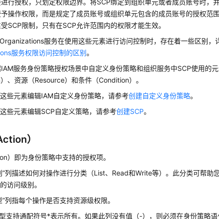
接进行授权，只划定权限边界。将SCP绑定到组织单元或者成员账号时，
授予操作权限，而是规定了成员账号或组织单元包含的成员账号的授权范围
受SCP限制，只有在SCP允许范围内的权限才能生效。
与Organizations服务在使用这些元素进行访问控制时，存在着一些区别
zations服务权限访问控制的区别
。
IAM服务身份策略授权场景中自定义身份策略和组织服务中SCP使用的
on）、资源（Resource）和条件（Condition）。
这些元素编辑IAM自定义身份策略，请参考
创建自定义身份策略
。
这些元素编辑SCP自定义策略，请参考
创建SCP
。
ction）
tion）即为身份策略中支持的授权项。
别”列描述如何对操作进行分类（List、Read和Write等）。此分类可帮
应的访问级别。
型”列指每个操作是否支持资源级权限。
型支持通配符号*表示所有。如果此列没有值（-），则必须在身份策略语句的