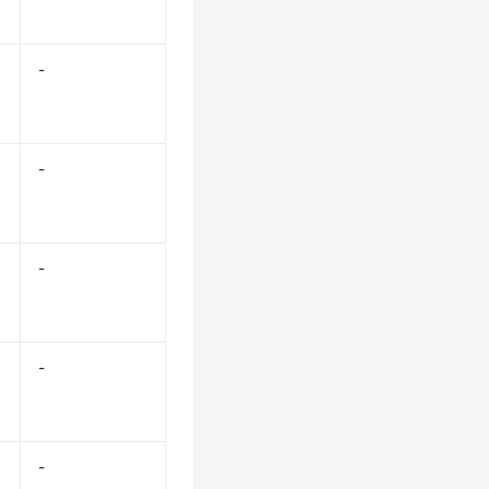
-
-
-
-
-