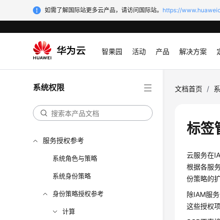
如需了解国际站更多云产品，请访问国际站。
https://www.huaweic
智果园
活动
产品
解决方案
系统权限
文档首页
/
标签
服务授权参考
云服务在I
系统角色与策略
根据各服务
系统身份策略
份策略的
身份策略授权参考
除IAM服
这些授权
计算