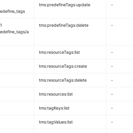
tms:predefineTags:update
-
redefine_tags
1
tms:predefineTags:delete
-
redefine_tags/a
tms:resourceTags:list
-
tms:resourceTags:create
-
tms:resourceTags:delete
-
tms:resources:list
-
tms:tagKeys:list
-
tms:tagValues:list
-