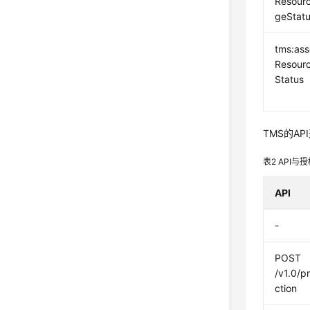
Resour
geStat
tms:ass
Resour
Status
TMS的A
表2
API与
API
-
POST
/v1.0/p
ction