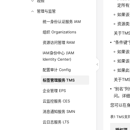
视频
定所有
管理与监管
如果该
统一身份认证服务 IAM
资源类
组织 Organizations
关于TM
“条件键
资源访问管理 RAM
如果该
IAM身份中心 (IAM
Identity Center)
如果该
配置审计 Config
如果此
关于TM
标签管理服务 TMS
“别名”
企业管理 EPS
问。详
云监控服务 CES
您可以在身
消息通知服务 SMN
表1
TMS支
云日志服务 LTS
授权项