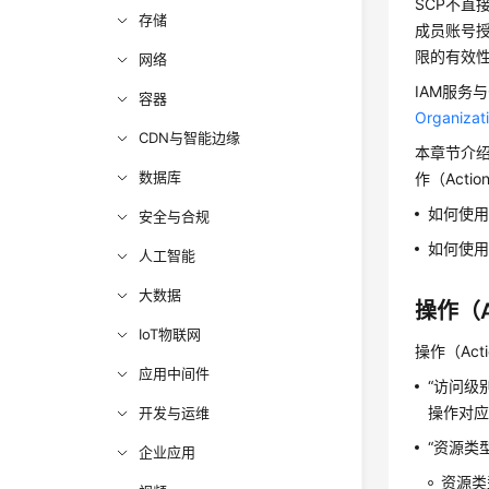
SCP不直
存储
成员账号
限的有效性
网络
IAM服务
容器
Organi
CDN与智能边缘
本章节介绍
数据库
作（Acti
如何使用
安全与合规
如何使用
人工智能
大数据
操作（A
IoT物联网
操作（Ac
应用中间件
“访问级
操作对
开发与运维
“资源类
企业应用
资源类