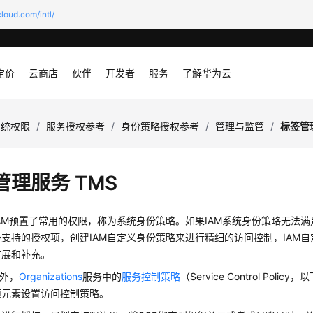
loud.com/intl/
定价
云商店
伙伴
开发者
服务
了解华为云
系统权限
/
服务授权参考
/
身份策略授权参考
/
管理与监管
/
标签管
管理服务 TMS
AM预置了常用的权限，称为系统身份策略。如果IAM系统身份策略无法
支持的授权项，创建IAM自定义身份策略来进行精细的访问控制，IAM
扩展和补充。
务外，
Organizations
服务中的
服务控制策略
（Service Control Pol
项元素设置访问控制策略。