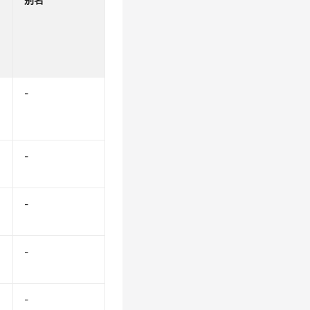
-
-
-
-
-