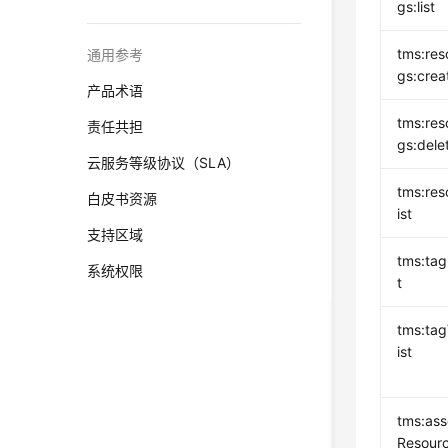
gs:list
tms:res
通用参考
gs:crea
产品术语
tms:res
责任共担
gs:dele
云服务等级协议（SLA）
tms:res
白皮书资源
ist
支持区域
tms:tag
系统权限
t
tms:tag
ist
tms:ass
Resourc