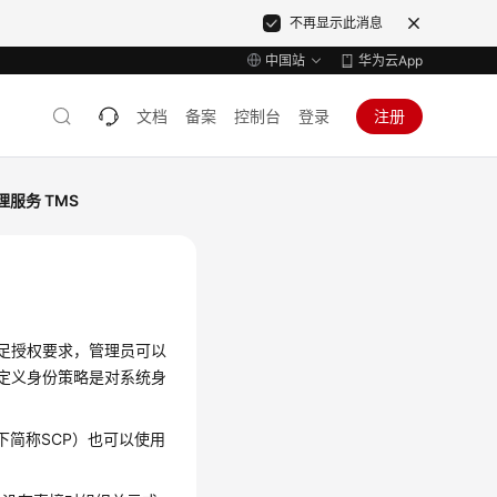
不再显示此消息
中国站
华为云App
文档
备案
控制台
登录
注册
理服务 TMS
满足授权要求，管理员可以
自定义身份策略是对系统身
icy，以下简称SCP）也可以使用