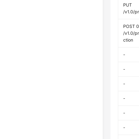
PUT
/v1.0/p
POST 0
/v1.0/p
ction
-
-
-
-
-
-