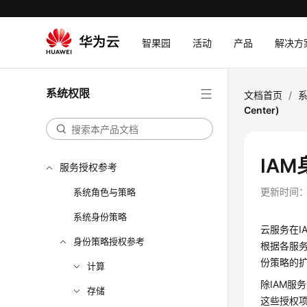
智果园
活动
产品
解决方
系统权限
文档首页
/
Center)
IAM身
服务授权参考
更新时间
系统角色与策略
系统身份策略
云服务在I
身份策略授权参考
根据各服务
份策略的
计算
除IAM服
存储
这些授权