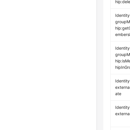
hip:del
Identit
groupM
hip:ge
embers
Identit
groupM
hip:is
hipInGr
Identit
externa
ate
Identit
external