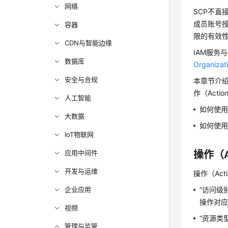
网络
SCP不直
成员账号
容器
限的有效性
CDN与智能边缘
IAM服务
数据库
Organi
安全与合规
本章节介绍
作（Acti
人工智能
如何使用
大数据
如何使用
IoT物联网
应用中间件
操作（A
开发与运维
操作（Ac
企业应用
“访问级
操作对
视频
“资源类
管理与监管