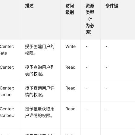
描述
访问
资源
条件键
级别
类型
（*
为必
须）
yCenter:
授予创建用户的
Write
-
-
eate
权限。
yCenter:
授予查询用户列
Read
-
-
表的权限。
yCenter:
授予查询用户详
Read
-
-
scribe
情的权限。
yCenter:
授予批量获取用
Read
-
-
scribeU
户详情的权限。