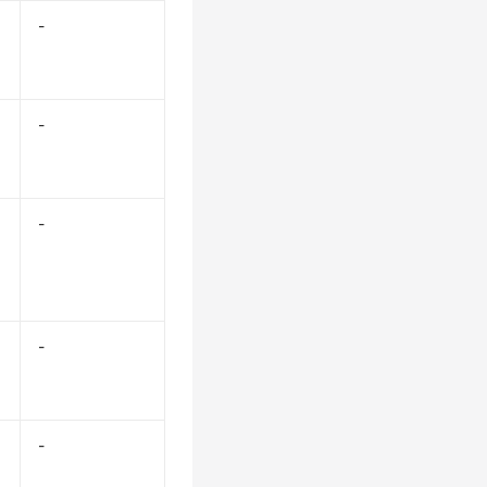
-
-
-
-
-