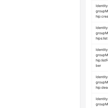
Identit
groupM
hip:cre
Identit
groupM
hips:list
Identit
groupM
hip:lis
ber
Identit
groupM
hip:des
Identit
groupM