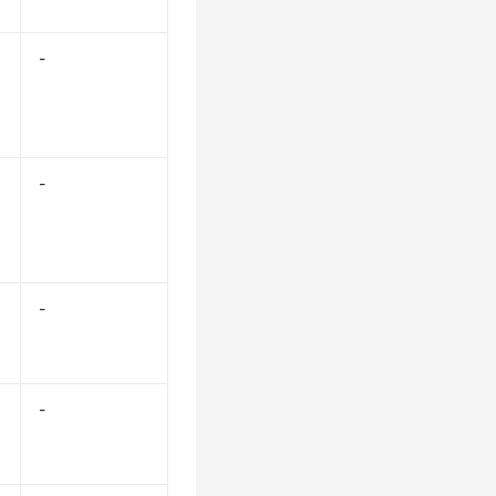
-
-
-
-