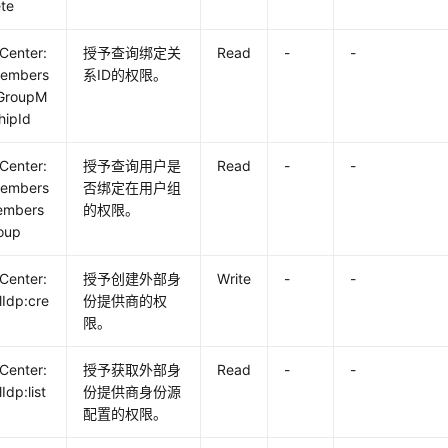
ete
yCenter:
授予查询绑定关
Read
-
-
embers
系ID的权限。
tGroupM
hipId
yCenter:
授予查询用户是
Read
-
-
embers
否绑定在用户组
Members
的权限。
oup
yCenter:
授予创建外部身
Write
-
-
lIdp:cre
份提供商的权
限。
yCenter:
授予获取外部身
Read
-
-
Idp:list
份提供商身份源
配置的权限。