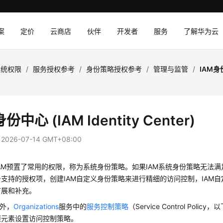
案
定价
云商店
伙伴
开发者
服务
了解华为云
系统权限
/
服务授权参考
/
身份策略授权参考
/
管理与监管
/
IAM身份
份中心 (IAM Identity Center)
：
2026-07-14 GMT+08:00
AM预置了常用的权限，称为系统身份策略。如果IAM系统身份策略无法
支持的授权项，创建IAM自定义身份策略来进行精细的访问控制，IAM
扩展和补充。
务外，
Organizations
服务中的
服务控制策略
（Service Control Pol
项元素设置访问控制策略。