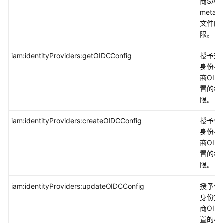
商SAM
权
metad
限
文件的
限。
iam:identityProviders:getOIDCConfig
授予查
身份提
商OID
置的权
限。
iam:identityProviders:createOIDCConfig
授予创
身份提
商OID
置的权
限。
iam:identityProviders:updateOIDCConfig
授予修
身份提
商OID
置的权