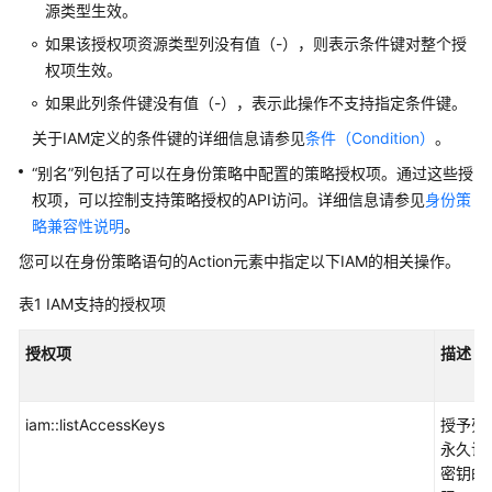
源类型生效。
如果该授权项资源类型列没有值（-），则表示条件键对整个授
安
权项生效。
全
与
如果此列条件键没有值（-），表示此操作不支持指定条件键。
合
关于IAM定义的条件键的详细信息请参见
条件（Condition）
。
规
“别名”列包括了可以在身份策略中配置的策略授权项。通过这些授
人
权项，可以控制支持策略授权的API访问。详细信息请参见
身份策
工
略兼容性说明
。
智
您可以在身份策略语句的Action元素中指定以下IAM的相关操作。
能
表1
IAM支持的授权项
大
数
授权项
描述
据
IoT
iam::listAccessKeys
授予列
物
永久访
联
密钥的
网