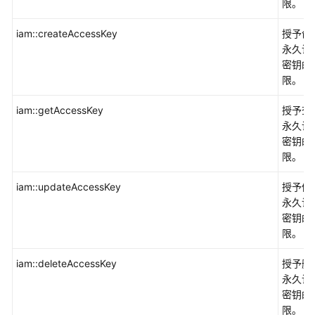
限。
应
iam::createAccessKey
授予创
用
永久访
中
密钥的
间
限。
件
iam::getAccessKey
授予查
永久访
开
密钥的
发
限。
与
运
iam::updateAccessKey
授予修
维
永久访
密钥的
企
限。
业
应
iam::deleteAccessKey
授予删
用
永久访
密钥的
视
限。
频