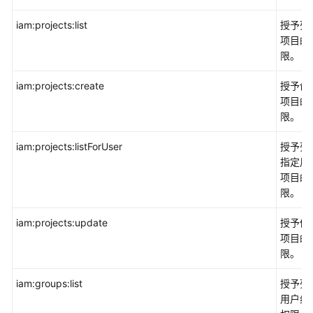
iam:projects:list
授予列
管
项目的
理
限。
与
监
iam:projects:create
授予创
管
项目的
限。
统
一
iam:projects:listForUser
授予列
身
指定用
份
项目的
认
限。
证
服
iam:projects:update
授予修
务
项目的
IAM
限。
组
iam:groups:list
授予列
织
用户组
Organizations