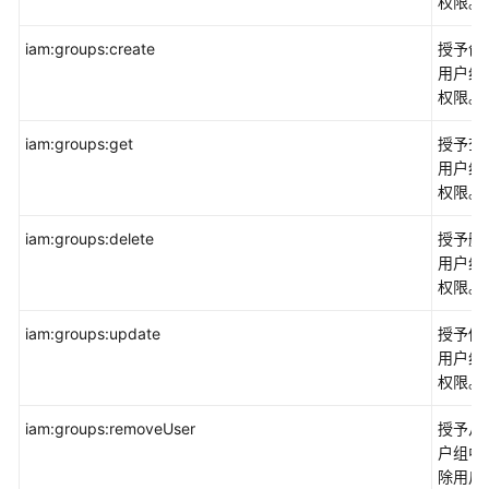
权限。
资
iam:groups:create
授予创
源
用户组
访
权限。
问
iam:groups:get
管
授予查
理
用户组
RAM
权限。
iam:groups:delete
授予删
IAM
用户组
身
权限。
份
中
iam:groups:update
授予修
心
用户组
(IAM
权限。
Identity
Center)
iam:groups:removeUser
授予从
户组中
配
除用户
置