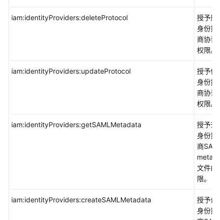
务
iam:identityProviders:deleteProtocol
授予删
等
身份提
级
商协议
协
权限。
议
（SLA）
iam:identityProviders:updateProtocol
授予修
身份提
白
商协议
皮
权限。
书
资
iam:identityProviders:getSAMLMetadata
授予查
源
身份提
商SAM
支
metad
持
文件的
区
限。
域
iam:identityProviders:createSAMLMetadata
授予创
系
身份提
统