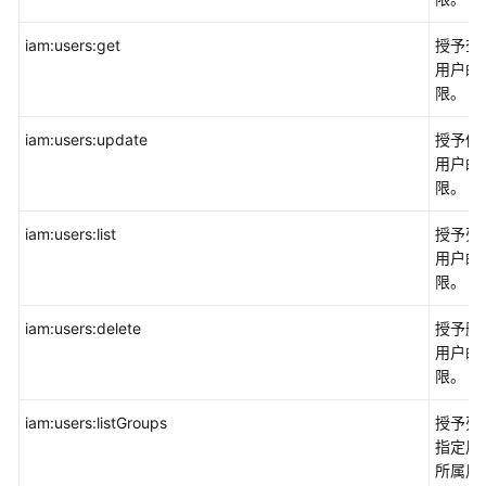
控
服
iam:users:get
授予查
务
用户的
CES
限。
消
iam:users:update
授予修
息
用户的
通
限。
知
iam:users:list
服
授予列
务
用户的
SMN
限。
iam:users:delete
授予删
云
用户的
日
限。
志
服
iam:users:listGroups
授予列
务
指定用
LTS
所属用