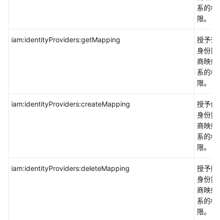
优
系的权
化
限。
顾
问
iam:identityProviders:getMapping
授予查
OA
身份提
商映射
迁
系的权
移
限。
云
iam:identityProviders:createMapping
授予创
生
身份提
态
商映射
系的权
用
限。
户
服
iam:identityProviders:deleteMapping
授予删
务
身份提
商映射
文
系的权
档
限。