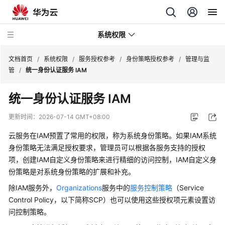
系统权限
文档首页
/
系统权限
/
服务授权参考
/
身份策略授权参考
/
管理与监
管
/
统一身份认证服务 IAM
服
统一身份认证服务 IAM
务
授
更新时间：
2026-07-14 GMT+08:00
权
参
云服务在IAM预置了常用的权限，称为系统身份策略。如果IAM系统
考
身份策略无法满足授权要求，管理员可以根据各服务支持的授权
项，创建IAM自定义身份策略来进行精细的访问控制，IAM自定义身
系
份策略是对系统身份策略的扩展和补充。
统
除IAM服务外，
Organizations
服务中的
服务控制策略
（Service
角
Control Policy，以下简称SCP）也可以使用这些授权项元素设置访
色
问控制策略。
与
策