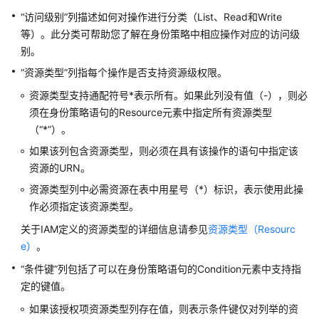
“访问级别”列描述如何对操作进行分类（List、Read和Write
存
等）。此分类可帮助您了解在身份策略中相应操作对应的访问级
储
别。
“资源类型”列指每个操作是否支持资源级权限。
网
资源类型支持通配符号*表示所有。如果此列没有值（-），则必
络
须在身份策略语句的Resource元素中指定所有资源类型
容
（“*”）。
器
如果该列包含资源类型，则必须在具有该操作的语句中指定该
资源的URN。
CDN
资源类型列中必需资源在表中用星号（*）标识，表示使用此操
与
作必须指定该资源类型。
智
能
关于IAM定义的资源类型的详细信息请参见
资源类型（Resourc
边
e）
。
缘
“条件键”列包括了可以在身份策略语句的Condition元素中支持指
定的键值。
数
据
如果该授权项资源类型列存在值，则表示条件键仅对列举的资
库