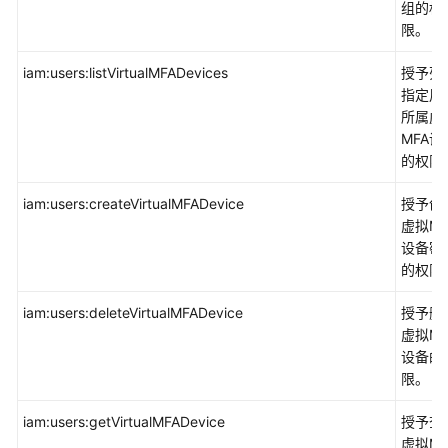
组的权
云
限。
审
计
iam:users:listVirtualMFADevices
授予列
服
指定用
务
所属虚
CTS
MFA设
的权限
资
源
iam:users:createVirtualMFADevice
授予创
编
虚拟MF
排
设备密
服
的权限
务
RFS
iam:users:deleteVirtualMFADevice
授予删
虚拟MF
安
设备的
全
限。
令
牌
iam:users:getVirtualMFADevice
授予查
服
虚拟MF