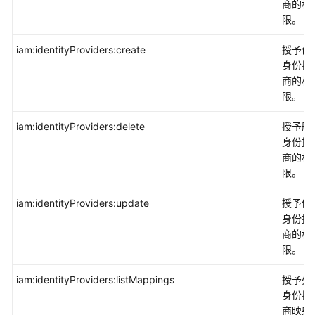
商的权
中
限。
心
COC
iam:identityProviders:create
授予创
身份提
应
商的权
用
限。
性
能
iam:identityProviders:delete
授予删
管
身份提
理
商的权
APM
限。
应
iam:identityProviders:update
授予修
用
身份提
运
商的权
维
限。
管
理
iam:identityProviders:listMappings
授予列
AOM
身份提
商映射