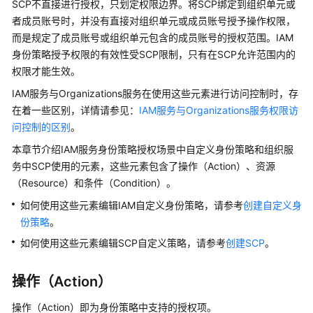
SCP不直接进行授权，只划定权限边界。将SCP绑定到组织单元或
略
者成员账号时，并没有直接对组织单元或成员账号授予操作权限，
而是规定了成员账号或组织单元包含的成员账号的授权范围。IAM
系
身份策略授予权限的有效性受SCP限制，只有在SCP允许范围内的
统
权限才能生效。
身
IAM服务与Organizations服务在使用这些元素进行访问控制时，存
份
策
在着一些区别，详情请参见：
IAM服务与Organizations服务权限访
略
问控制的区别
。
本章节介绍IAM服务身份策略授权场景中自定义身份策略和组织服
身
务中SCP使用的元素，这些元素包含了操作（Action）、资源
份
（Resource）和条件（Condition）。
策
略
如何使用这些元素编辑IAM自定义身份策略，请参考
创建自定义身
授
份策略
。
权
如何使用这些元素编辑SCP自定义策略，请参考
创建SCP
。
参
考
操作（Action）
计
操作（Action）即为身份策略中支持的授权项。
算