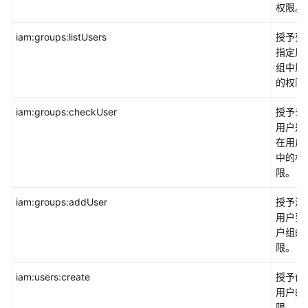
权限。
审
计
iam:groups:listUsers
授予列
Config
指定用
组中用
标
的权限
签
管
iam:groups:checkUser
授予查
理
用户是
服
在用户
务
中的权
TMS
限。
企
iam:groups:addUser
授予添
业
用户到
管
户组的
理
限。
EPS
iam:users:create
授予创
云
用户的
监
限。