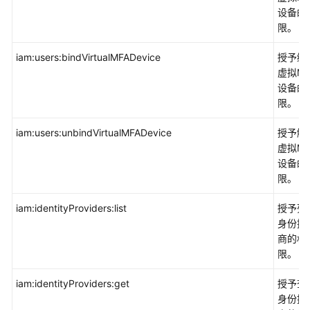
务
设备的
STS
限。
访
iam:users:bindVirtualMFADevice
授予绑
问
虚拟MF
分
设备的
析
限。
IAA
iam:users:unbindVirtualMFADevice
授予解
资
虚拟MF
源
设备的
治
限。
理
中
iam:identityProviders:list
授予列
心
身份提
RGC
商的权
限。
云
iam:identityProviders:get
授予查
运
身份提
维