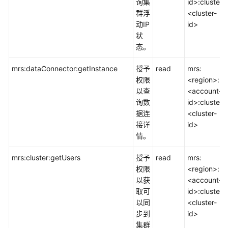
询集
id>:cluster:
群浮
<cluster-
动IP
id>
状
态。
mrs:dataConnector:getInstance
授予
read
mrs:
权限
<region>:
以查
<account-
询数
id>:cluster:
据连
<cluster-
接详
id>
情。
mrs:cluster:getUsers
授予
read
mrs:
权限
<region>:
以获
<account-
取可
id>:cluster:
以同
<cluster-
步到
id>
集群