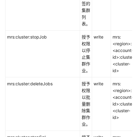
级
签的
协
集群
议
列
（SLA）
表。
mrs:cluster:stopJob
授予
write
mrs:
白
权限
<region>:
皮
以停
<account-
书
止集
id>:cluster:
资
群作
<cluster-
源
业。
id>
支
mrs:cluster:deleteJobs
授予
write
mrs:
持
权限
<region>:
区
以批
<account-
域
量删
id>:cluster:
除集
<cluster-
系
群作
id>
统
业。
权
限