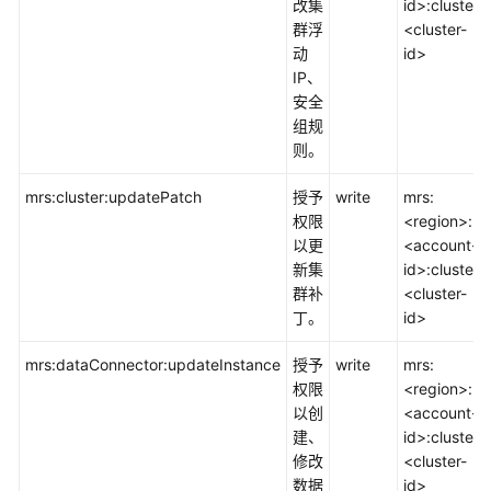
改集
id>:cluster:
群浮
<cluster-
动
id>
IP、
安全
组规
则。
mrs:cluster:updatePatch
授予
write
mrs:
权限
<region>:
以更
<account-
新集
id>:cluster:
群补
<cluster-
丁。
id>
mrs:dataConnector:updateInstance
授予
write
mrs:
权限
<region>:
以创
<account-
建、
id>:cluster:
修改
<cluster-
数据
id>