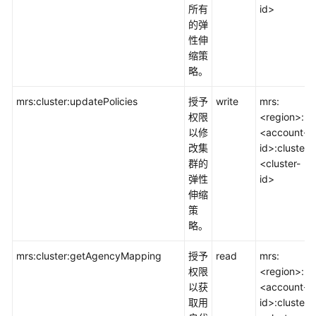
所有
id>
的弹
性伸
缩策
略。
mrs:cluster:updatePolicies
授予
write
mrs:
权限
<region>:
以修
<account-
改集
id>:cluster:
群的
<cluster-
弹性
id>
伸缩
策
略。
mrs:cluster:getAgencyMapping
授予
read
mrs:
权限
<region>:
以获
<account-
取用
id>:cluster: