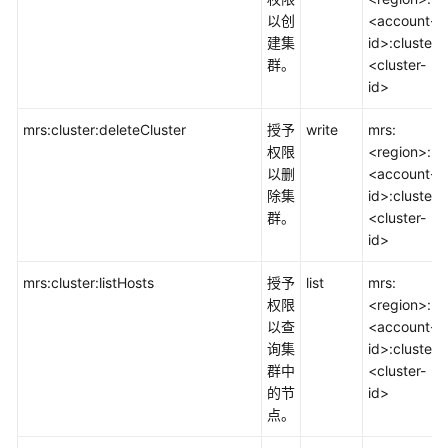
以创
<account-
务
建集
id>:cluster:
CSS
群。
<cluster-
id>
数
据
mrs:cluster:deleteCluster
授予
write
mrs:
治
权限
<region>:
理
以删
<account-
中
除集
id>:cluster:
心
群。
<cluster-
DataArts
id>
Studio
mrs:cluster:listHosts
授予
list
mrs:
数
权限
<region>:
据
以查
<account-
湖
询集
id>:cluster:
探
群中
<cluster-
索
的节
id>
DLI
点。
MapReduce