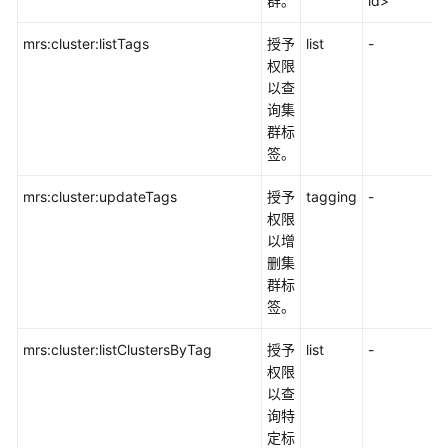
群。
id>
通
mrs:cluster:listTags
授予
list
-
用
权限
参
以查
考
询集
群标
产
签。
品
术
mrs:cluster:updateTags
授予
tagging
-
语
权限
以增
责
删集
任
群标
共
签。
担
mrs:cluster:listClustersByTag
授予
list
-
云
权限
服
以查
务
询特
等
定标