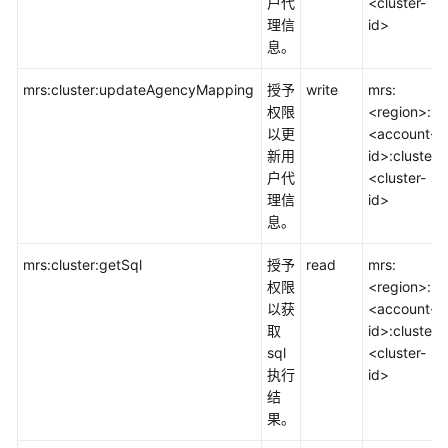
户代
<cluster-
理信
id>
息。
mrs:cluster:updateAgencyMapping
授予
write
mrs:
权限
<region>:
以更
<account-
新用
id>:cluster:
户代
<cluster-
理信
id>
息。
mrs:cluster:getSql
授予
read
mrs:
权限
<region>:
以获
<account-
取
id>:cluster:
sql
<cluster-
执行
id>
结
果。