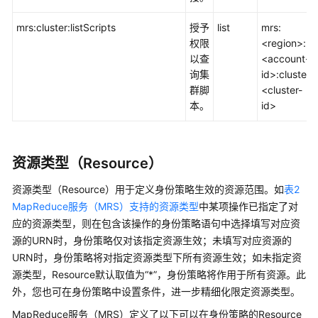
mrs:cluster:listScripts
授予
list
mrs:
权限
<region>:
以查
<account-
询集
id>:cluster:
群脚
<cluster-
本。
id>
资源类型（Resource）
资源类型（Resource）用于定义身份策略生效的资源范围。如
表2
MapReduce服务（MRS）支持的资源类型
中某项操作已指定了对
应的资源类型，则在包含该操作的身份策略语句中选择填写对应资
源的URN时，身份策略仅对该指定资源生效；未填写对应资源的
URN时，身份策略将对指定资源类型下所有资源生效；如未指定资
源类型，Resource默认取值为“*”，身份策略将作用于所有资源。此
外，您也可在身份策略中设置条件，进一步精细化限定资源类型。
MapReduce服务（MRS）定义了以下可以在身份策略的Resource