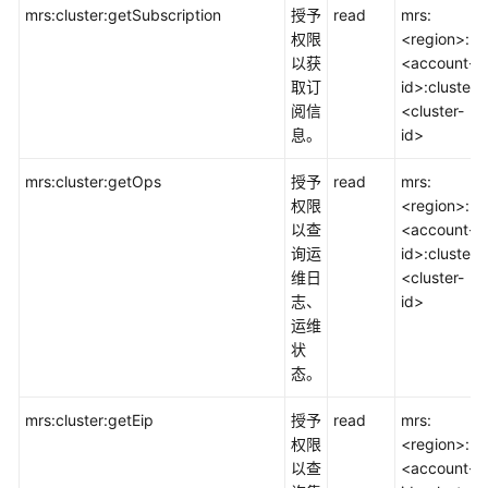
mrs:cluster:getSubscription
授予
read
mrs:
权限
<region>:
以获
<account-
取订
id>:cluster:
阅信
<cluster-
息。
id>
mrs:cluster:getOps
授予
read
mrs:
权限
<region>:
以查
<account-
询运
id>:cluster:
维日
<cluster-
志、
id>
运维
状
态。
mrs:cluster:getEip
授予
read
mrs:
权限
<region>:
以查
<account-