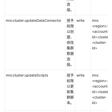
连
接。
mrs:cluster:updateDataConnector
授予
write
mrs:
权限
<region>:
以创
<account-
建、
id>:cluster:
修改
<cluster-
集群
id>
数据
连
接。
mrs:cluster:updateScripts
授予
write
mrs:
权限
<region>:
以更
<account-
新集
id>:cluster:
群脚
<cluster-
本。
id>