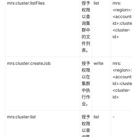
mrs:cluster:listFiles
授予
list
mrs:
服
权限
<region>:
务
以查
<account-
MRS
询集
id>:cluster:
群中
<cluster-
数
的文
id>
据
件列
仓
表。
库
服
mrs:cluster:createJob
授予
write
mrs:
务
权限
<region>:
GaussDB(DWS)
以在
<account-
集群
id>:cluster:
IoT
中执
<cluster-
物
行作
id>
联
业。
网
mrs:cluster:list
授予
list
-
应
权限
用
以查
中
询集