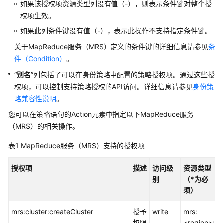
如果该授权项资源类型列没有值（-），则表示条件键对整个授
权项生效。
安
如果此列条件键没有值（-），表示此操作不支持指定条件键。
全
与
关于MapReduce服务（MRS）定义的条件键的详细信息请参见
条
合
件（Condition）
。
规
“
别名
”列包括了可以在身份策略中配置的策略授权项。通过这些授
权项，可以控制支持策略授权的API访问。详细信息请参见
身份策
人
略兼容性说明
。
工
智
您可以在策略语句的Action元素中指定以下MapReduce服务
能
（MRS）的相关操作。
大
表1
MapReduce服务（MRS）支持的授权项
数
据
授权项
描述
访问级
资源类型
别
（*为必
云
须）
搜
mrs:cluster:createCluster
授予
write
mrs:
索
权限
<region>:
服