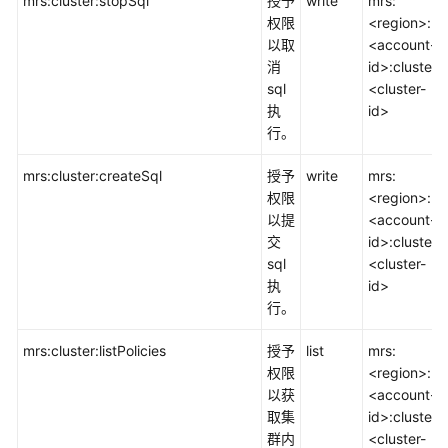
mrs:cluster:stopSql
授予
write
mrs:
权限
<region>:
以取
<account-
消
id>:cluster:
sql
<cluster-
执
id>
行。
mrs:cluster:createSql
授予
write
mrs:
权限
<region>:
以提
<account-
交
id>:cluster:
sql
<cluster-
执
id>
行。
mrs:cluster:listPolicies
授予
list
mrs:
权限
<region>:
以获
<account-
取集
id>:cluster:
群内
<cluster-