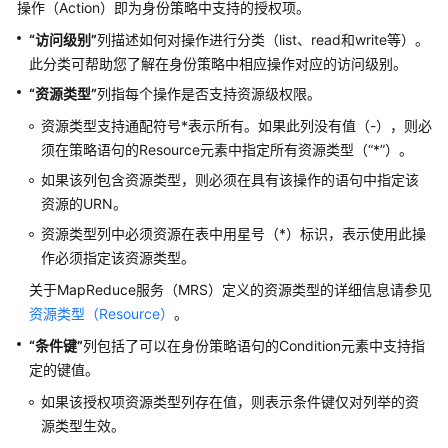
操作（Action）即为身份策略中支持的授权项。
“访问级别”
列描述如何对操作进行分类（list、read和write等）。
存
此分类可帮助您了解在身份策略中相应操作对应的访问级别。
储
“资源类型”
列指每个操作是否支持资源级权限。
网
资源类型支持通配符号*表示所有。如果此列没有值（-），则必
络
须在策略语句的Resource元素中指定所有资源类型（“*”）。
如果该列包含资源类型，则必须在具有该操作的语句中指定该
容
器
资源的URN。
资源类型列中必须资源在表中用星号（*）标识，表示使用此操
CDN
作必须指定该资源类型。
与
关于MapReduce服务（MRS）定义的资源类型的详细信息请参见
智
资源类型（Resource）
能
。
边
“条件键”
列包括了可以在身份策略语句的Condition元素中支持指
缘
定的键值。
如果该授权项资源类型列存在值，则表示条件键仅对列举的资
数
源类型生效。
据
库