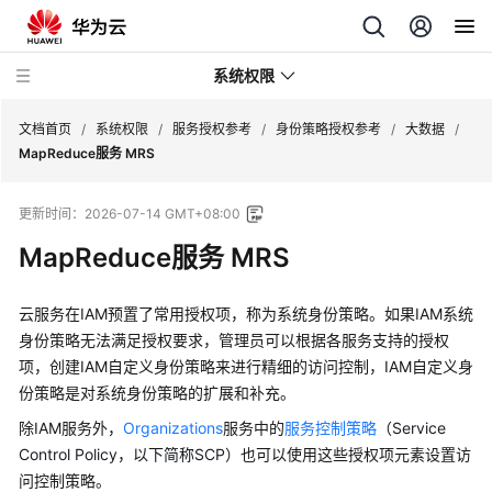
系统权限
文档首页
/
系统权限
/
服务授权参考
/
身份策略授权参考
/
大数据
/
MapReduce服务 MRS
服
更新时间：
2026-07-14 GMT+08:00
务
授
MapReduce服务 MRS
权
参
云服务在IAM预置了常用授权项，称为系统身份策略。如果IAM系统
考
身份策略无法满足授权要求，管理员可以根据各服务支持的授权
项，创建IAM自定义身份策略来进行精细的访问控制，IAM自定义身
系
份策略是对系统身份策略的扩展和补充。
统
角
除IAM服务外，
Organizations
服务中的
服务控制策略
（Service
色
Control Policy，以下简称SCP）
也可以使用这些授权项元素设置访
与
问控制策略。
策