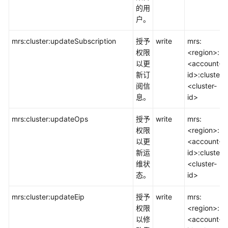
的用
户。
mrs:cluster:updateSubscription
授予
write
mrs:
权限
<region>:
以更
<account-
新订
id>:cluster:
阅信
<cluster-
息。
id>
mrs:cluster:updateOps
授予
write
mrs:
权限
<region>:
以更
<account-
新运
id>:cluster:
维状
<cluster-
态。
id>
mrs:cluster:updateEip
授予
write
mrs:
权限
<region>:
以修
<account-