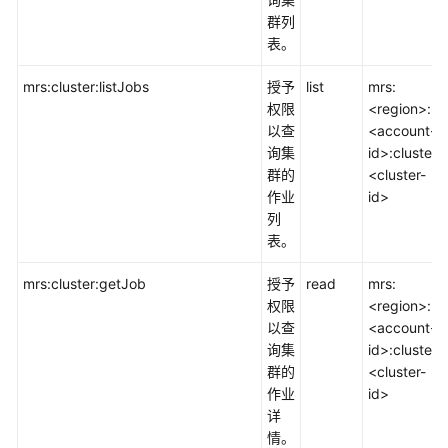
间
群列
件
表。
开
mrs:cluster:listJobs
授予
list
mrs:
发
权限
<region>:
与
以查
<account-
运
询集
id>:cluster:
维
群的
<cluster-
作业
id>
列
企
表。
业
应
mrs:cluster:getJob
授予
read
mrs:
用
权限
<region>:
以查
<account-
视
询集
id>:cluster:
频
群的
<cluster-
作业
id>
管
详
理
情。
与