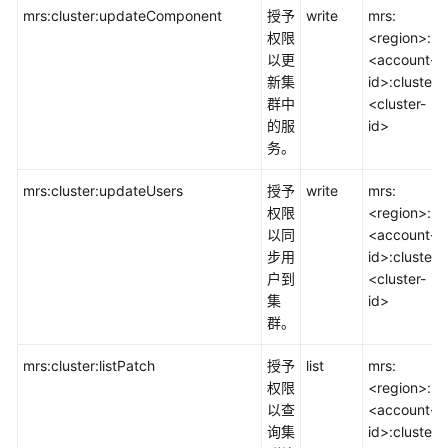
mrs:cluster:updateComponent
授予
write
mrs:
权限
<region>:
以更
<account-
新集
id>:cluster:
群中
<cluster-
的服
id>
务。
mrs:cluster:updateUsers
授予
write
mrs:
权限
<region>:
以同
<account-
步用
id>:cluster:
户到
<cluster-
集
id>
群。
mrs:cluster:listPatch
授予
list
mrs:
权限
<region>:
以查
<account-
询集
id>:cluster: