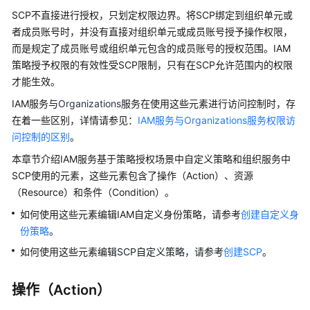
SCP不直接进行授权，只划定权限边界。将SCP绑定到组织单元或
略
者成员账号时，并没有直接对组织单元或成员账号授予操作权限，
系
而是规定了成员账号或组织单元包含的成员账号的授权范围。IAM
统
策略授予权限的有效性受SCP限制，只有在SCP允许范围内的权限
身
才能生效。
份
IAM服务与
Organizations
服务在使用这些元素进行访问控制时，存
策
在着一些区别，详情请参见：
IAM服务与Organizations服务权限访
略
问控制的区别
。
身
本章节介绍IAM服务基于策略授权场景中自定义策略和组织服务中
份
SCP使用的元素，这些元素包含了操作（Action）、资源
策
（Resource）和条件（Condition）。
略
如何使用这些元素编辑IAM自定义身份策略，请参考
创建自定义身
授
份策略
权
。
参
如何使用这些元素编辑
SCP自定义策略，请参考
创建SCP
。
考
操作（Action）
计
算