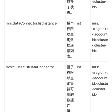
群补
<cluster-
丁状
id>
态。
mrs:dataConnector:listInstance
授予
list
mrs:
权限
<region>:
以查
<account-
询数
id>:cluster:
据连
<cluster-
接列
id>
表。
mrs:cluster:listDataConnector
授予
list
mrs:
权限
<region>:
以查
<account-
询集
id>:cluster:
群可
<cluster-
用的
id>
数据
连
接。