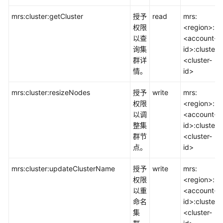
监
mrs:cluster:getCluster
授予
read
mrs:
管
权限
<region>:
以查
<account-
迁
询集
id>:cluster:
移
群详
<cluster-
情。
id>
云
生
mrs:cluster:resizeNodes
授予
write
mrs:
态
权限
<region>:
以调
<account-
用
整集
id>:cluster:
户
群节
<cluster-
服
点。
id>
务
mrs:cluster:updateClusterName
授予
write
mrs:
文
权限
<region>:
档
以重
<account-
下
命名
id>:cluster:
载
集
<cluster-