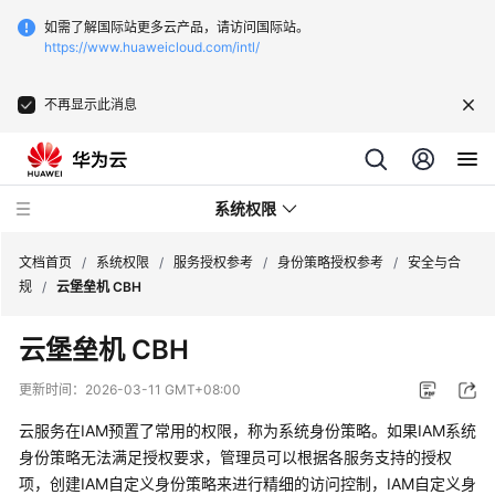
如需了解国际站更多云产品，请访问国际站。
https://www.huaweicloud.com/intl/
不再显示此消息
系统权限
文档首页
/
系统权限
/
服务授权参考
/
身份策略授权参考
/
安全与合
规
/
云堡垒机 CBH
服
云堡垒机 CBH
务
授
更新时间：
2026-03-11 GMT+08:00
权
参
云服务在IAM预置了常用的权限，称为系统身份策略。如果IAM系统
考
身份策略无法满足授权要求，管理员可以根据各服务支持的授权
项，创建IAM自定义身份策略来进行精细的访问控制，IAM自定义身