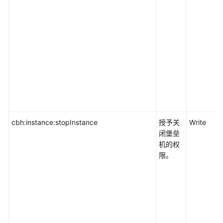
IoT
物
联
网
应
用
中
间
件
cbh:instance:stopInstance
授予关
Write
闭堡垒
开
机的权
发
限。
与
运
维
企
业