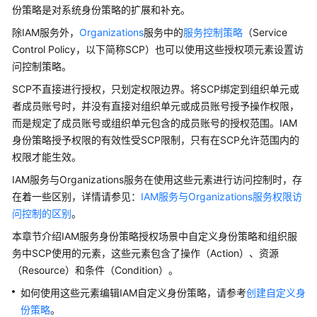
系
份策略是对系统身份策略的扩展和补充。
统
除IAM服务外，
Organizations
服务中的
服务控制策略
（Service
角
Control Policy，以下简称SCP）也可以使用这些授权项元素设置访
色
问控制策略。
与
策
SCP不直接进行授权，只划定权限边界。将SCP绑定到组织单元或
略
者成员账号时，并没有直接对组织单元或成员账号授予操作权限，
而是规定了成员账号或组织单元包含的成员账号的授权范围。IAM
系
身份策略授予权限的有效性受SCP限制，只有在SCP允许范围内的
统
权限才能生效。
身
IAM服务与Organizations服务在使用这些元素进行访问控制时，存
份
策
在着一些区别，详情请参见：
IAM服务与Organizations服务权限访
略
问控制的区别
。
本章节介绍IAM服务身份策略授权场景中自定义身份策略和组织服
身
务中SCP使用的元素，这些元素包含了操作（Action）、资源
份
（Resource）和条件（Condition）。
策
略
如何使用这些元素编辑IAM自定义身份策略，请参考
创建自定义身
授
份策略
。