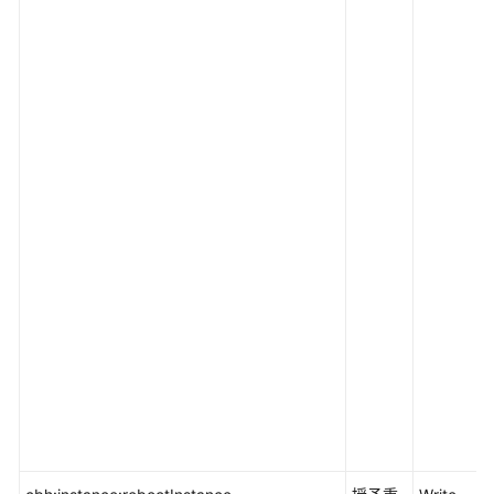
应
用
视
频
管
理
与
监
管
迁
移
云
生
态
用