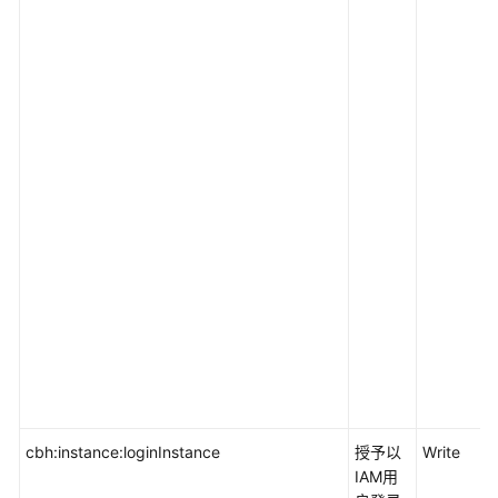
支
持
区
域
系
统
权
限
cbh:instance:loginInstance
授予以
Write
IAM用