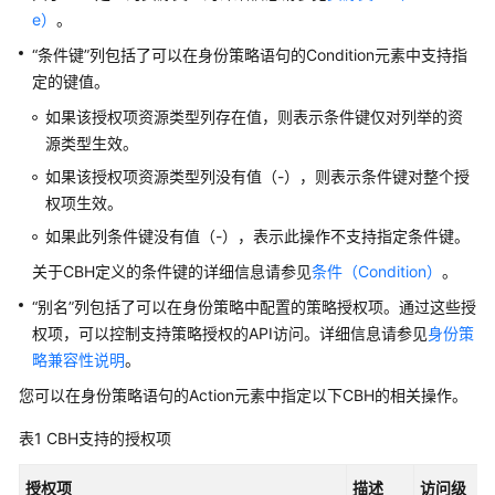
边
e）
。
缘
“条件键”列包括了可以在身份策略语句的Condition元素中支持指
定的键值。
数
据
如果该授权项资源类型列存在值，则表示条件键仅对列举的资
库
源类型生效。
如果该授权项资源类型列没有值（-），则表示条件键对整个授
安
权项生效。
全
与
如果此列条件键没有值（-），表示此操作不支持指定条件键。
合
关于CBH定义的条件键的详细信息请参见
条件（Condition）
。
规
“别名”列包括了可以在身份策略中配置的策略授权项。通过这些授
密
权项，可以控制支持策略授权的API访问。详细信息请参见
身份策
码
略兼容性说明
。
安
您可以在身份策略语句的Action元素中指定以下CBH的相关操作。
全
中
表1
CBH支持的授权项
心
DEW
授权项
描述
访问级