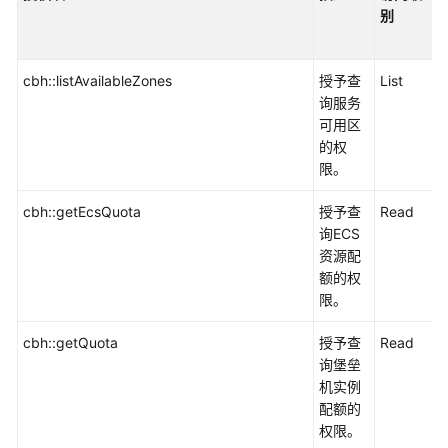
别
DDoS
防
护
cbh::listAvailableZones
授予查
List
AAD
询服务
可用区
云
的权
防
限。
火
墙
cbh::getEcsQuota
授予查
Read
CFW
询ECS
资源配
云
额的权
堡
限。
垒
机
cbh::getQuota
授予查
Read
CBH
询堡垒
机实例
配额的
云
权限。
证