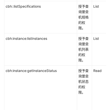
书
cbh::listSpecifications
授予查
List
与
询堡垒
管
机规格
理
的权
服
限。
务
CCM
cbh:instance:listInstances
授予查
List
询堡垒
数
机列表
据
的权
库
限。
安
全
cbh:instance:getInstanceStatus
授予查
Read
服
询堡垒
务
机状态
DBSS
的权
限。
数
据
安