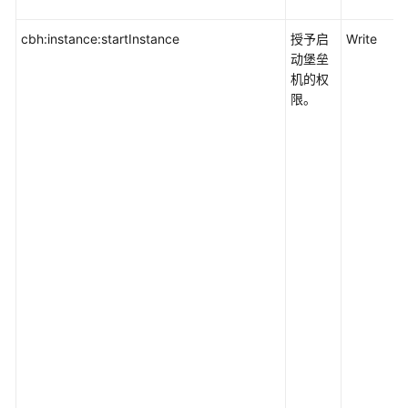
安
cbh:instance:startInstance
授予启
Write
全
动堡垒
云
机的权
脑
限。
SecMaster
边
缘
安
全
EdgeSec
人
工
智
能
大
数
据