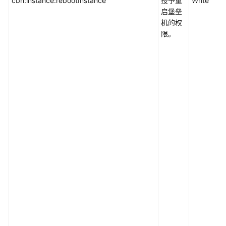
cbh:instance:rebootInstance
授予重
Write
户
启堡垒
服
机的权
务
限。
文
档
下
载
通
用
参
考
产
品
术
语