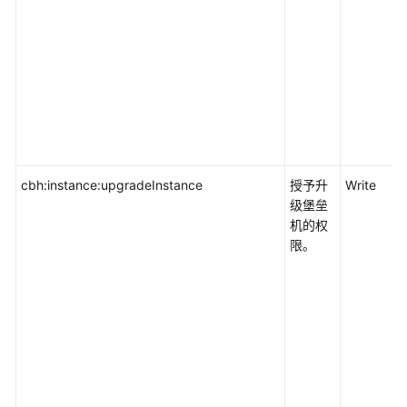
责
任
共
担
云
服
务
等
cbh:instance:upgradeInstance
授予升
Write
级
级堡垒
协
机的权
议
限。
（SLA）
白
皮
书
资
源