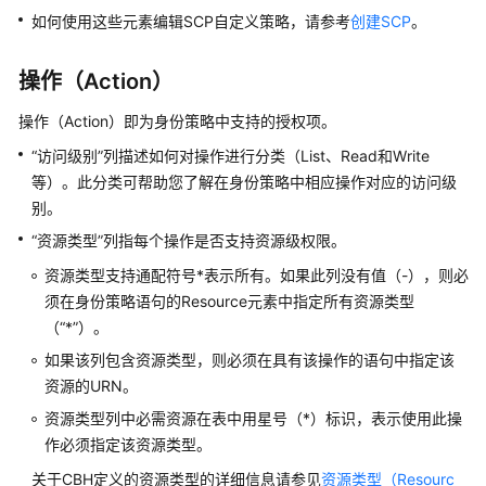
权
如何使用这些元素编辑SCP自定义策略，请参考
创建SCP
。
参
考
操作（Action）
计
操作（Action）即为身份策略中支持的授权项。
算
“访问级别”列描述如何对操作进行分类（List、Read和Write
存
等）。此分类可帮助您了解在身份策略中相应操作对应的访问级
储
别。
“资源类型”列指每个操作是否支持资源级权限。
网
资源类型支持通配符号*表示所有。如果此列没有值（-），则必
络
须在身份策略语句的Resource元素中指定所有资源类型
容
（“*”）。
器
如果该列包含资源类型，则必须在具有该操作的语句中指定该
资源的URN。
CDN
资源类型列中必需资源在表中用星号（*）标识，表示使用此操
与
作必须指定该资源类型。
智
能
关于CBH定义的资源类型的详细信息请参见
资源类型（Resourc