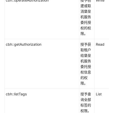
cbh::operateAuthorization
授予创
Write
建或取
消堡垒
机服务
委托授
权的权
限。
cbh::getAuthorization
授予获
Read
取租户
给堡垒
机服务
委托授
权信息
的权
限。
cbh::listTags
授予查
List
询全部
标签的
权限。