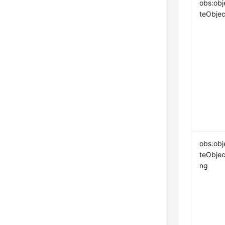
obs:obj
teObjec
obs:obj
teObjec
ng