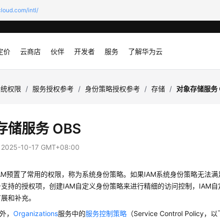
loud.com/intl/
定价
云商店
伙伴
开发者
服务
了解华为云
系统权限
/
服务授权参考
/
身份策略授权参考
/
存储
/
对象存储服务 
存储服务 OBS
：
2025-10-17 GMT+08:00
AM预置了常用的权限，称为系统身份策略。如果IAM系统身份策略无法
支持的授权项，创建IAM自定义身份策略来进行精细的访问控制，IAM
扩展和补充。
务外，
Organizations
服务中的
服务控制策略
（Service Control Pol