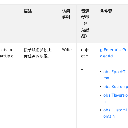
描述
访问
资源
条件键
级别
类型
（*
为必
须）
ect:abo
授予取消多段上
Write
obje
g:EnterprisePr
partUplo
传任务的权限。
ct *
ojectId
-
obs:EpochTi
me
obs:SourceI
obs:TlsVersio
n
obs:Custom
omain