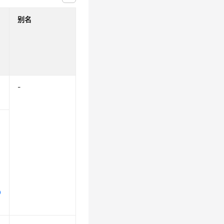
别名
-
p
D