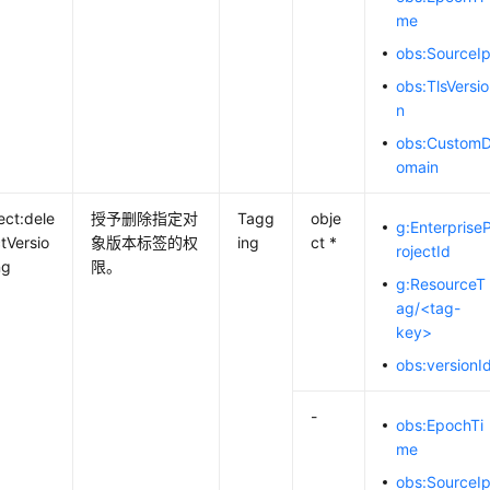
me
obs:SourceI
obs:TlsVersio
n
obs:Custom
omain
ect:dele
授予删除指定对
Tagg
obje
g:Enterprise
tVersio
象版本标签的权
ing
ct *
rojectId
ng
限。
g:ResourceT
ag/<tag-
key>
obs:versionI
-
obs:EpochTi
me
obs:SourceI