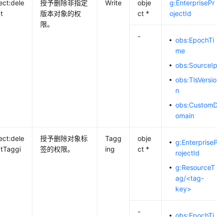
ect:dele
授予删除非指定
Write
obje
g:EnterprisePr
t
版本对象的权
ct *
ojectId
限。
-
obs:EpochTi
me
obs:SourceI
obs:TlsVersio
n
obs:Custom
omain
ect:dele
授予删除对象标
Tagg
obje
g:Enterprise
tTaggi
签的权限。
ing
ct *
rojectId
g:ResourceT
ag/<tag-
key>
-
obs:EpochTi