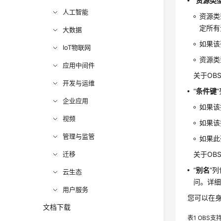
“
资源类
人工智能
资源类
定所有
大数据
如果该
IoT物联网
资源类
应用中间件
关于OB
开发与运维
“
条件键
企业应用
如果该
视频
如果该
管理与监管
如果此
迁移
关于OB
“
别名
”
云生态
问。详
用户服务
您可以在身
文档下载
表1
OBS支