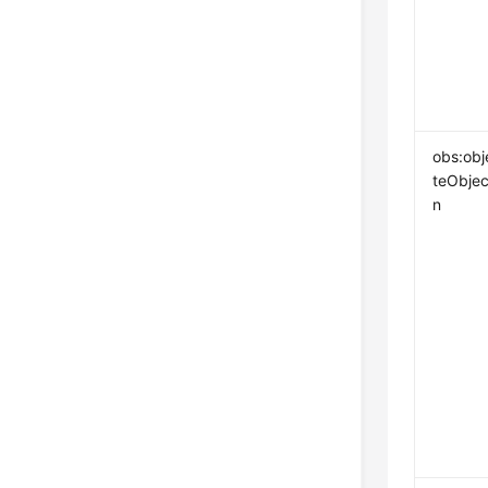
obs:obj
teObjec
n