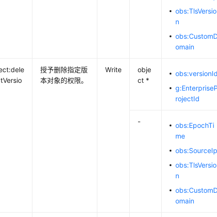
obs:TlsVersio
n
obs:Custom
omain
ect:dele
授予删除指定版
Write
obje
obs:versionI
tVersio
本对象的权限。
ct *
g:Enterprise
rojectId
-
obs:EpochTi
me
obs:SourceI
obs:TlsVersio
n
obs:Custom
omain