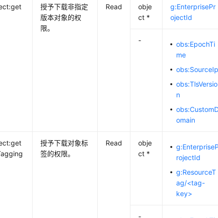
ect:get
授予下载非指定
Read
obje
g:EnterprisePr
版本对象的权
ct *
ojectId
限。
-
obs:EpochTi
me
obs:SourceI
obs:TlsVersio
n
obs:Custom
omain
ect:get
授予下载对象标
Read
obje
g:Enterprise
Tagging
签的权限。
ct *
rojectId
g:ResourceT
ag/<tag-
key>
-