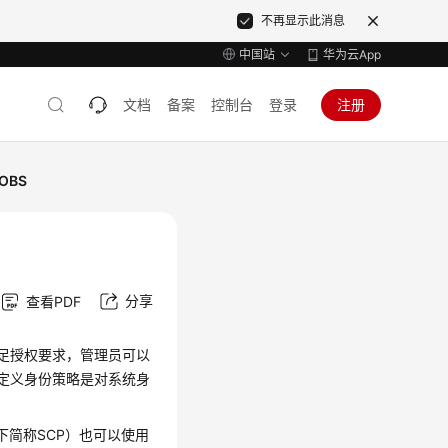
不再显示此消息
中国站
华为云App
文档
备案
控制台
登录
注册
OBS
分享
查看PDF
满足授权要求，管理员可以
自定义身份策略是对系统身
icy，以下简称SCP）也可以使用