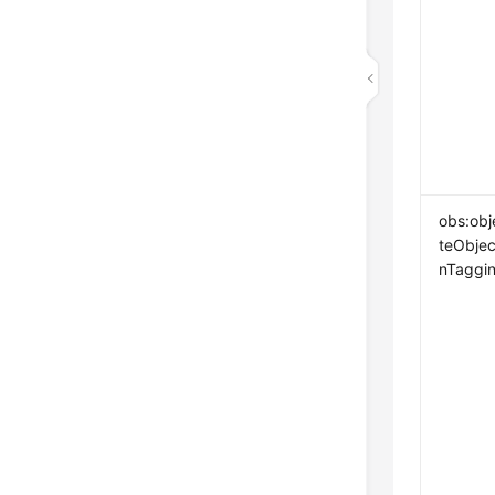
obs:obj
teObjec
nTaggi