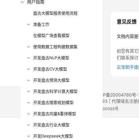
用户指南
盘古大模型服务使用流程
意见反馈
准备工作
在模型广场查看模型
文档内容是
使用数据工程构建数据集
如您有其它
们联系探讨
开发盘古NLP大模型
云宝助手提
开发盘古CV大模型
开发盘古预测大模型
开发盘古科学计算大模型
©2026 Huaweicloud.com 版权所有
黔ICP备20004760号-
增值电信业务经营许可证：B1.B2-20200593 | 代理域名
开发盘古搜索规划模型
电子营业执照
贵公网安备 52990002000093号
开发盘古向量&重排模型
开发盘古行业大模型
开发Deepseek大模型