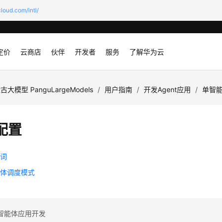
loud.com/intl/
定价
云商店
伙伴
开发者
服务
了解华为云
古大模型 PanguLargeModels
/
用户指南
/
开发Agent应用
/
单智
配置
示词
能体调度模式
智能体应用开发