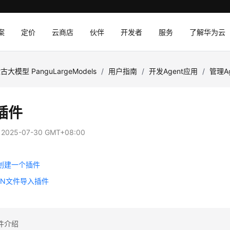
案
定价
云商店
伙伴
开发者
服务
了解华为云
古大模型 PanguLargeModels
/
用户指南
/
开发Agent应用
/
管理A
插件
：
2025-07-30 GMT+08:00
I创建一个插件
ON文件导入插件
件介绍