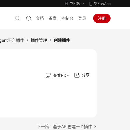
中国站
华为云App
文档
备案
控制台
登录
注册
gent平台插件
/
插件管理
/
创建插件
分享
查看PDF
下一篇：基于API创建一个插件