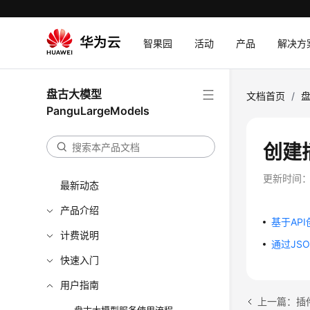
智果园
活动
产品
解决方
盘古大模型
文档首页
/
盘
PanguLargeModels
创建
更新时间
最新动态
产品介绍
基于AP
计费说明
通过JS
快速入门
用户指南
上一篇：插