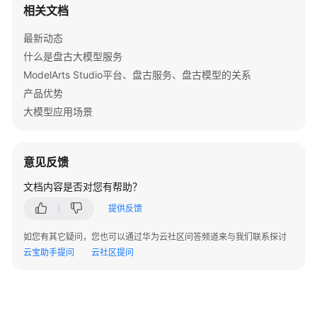
相关文档
搜
索
最新动态
规
什么是盘古大模型服务
划
模
ModelArts Studio平台、盘古服务、盘古模型的关系
型
产品优势
大模型应用场景
开
发
盘
意见反馈
古
向
文档内容是否对您有帮助？
量
提供反馈
&
重
如您有其它疑问，您也可以通过华为云社区问答频道来与我们联系探讨
排
云宝助手提问
云社区提问
模
型
开