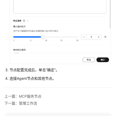
大
模
型
开
发
盘
古
科
学
计
算
节点配置完成后，单击“确定”。
大
连接Agent节点和其他节点。
模
型
上一篇：MCP服务节点
开
发
下一篇：管理工作流
盘
古