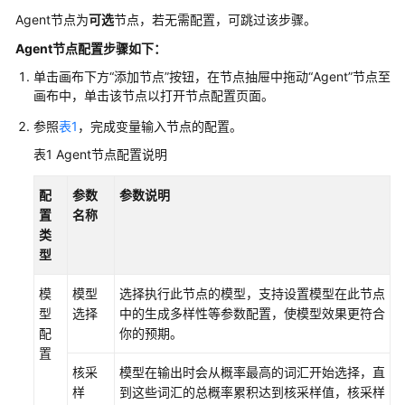
介
Agent节点为
可选
节点，若无需配置，可跳过该步骤。
绍
Agent节点配置步骤如下：
计
单击画布下方“添加节点”按钮，在节点抽屉中拖动“Agent”节点至
费
画布中，单击该节点以打开节点配置页面。
说
参照
表1
，完成变量输入节点的配置。
明
表1
Agent节点配置说明
快
速
配
参数
参数说明
入
置
名称
门
类
型
用
户
模
模型
选择执行此节点的模型，支持设置模型在此节点
指
型
选择
中的生成多样性等参数配置，使模型效果更符合
南
配
你的预期。
置
核采
模型在输出时会从概率最高的词汇开始选择，直
盘
样
到这些词汇的总概率累积达到核采样值，核采样
古