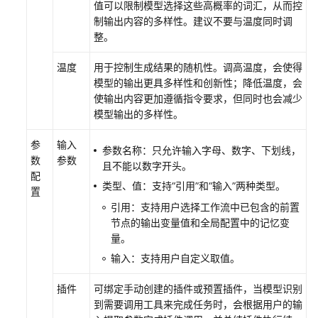
值可以限制模型选择这些高概率的词汇，从而控
大
制输出内容的多样性。建议不要与温度同时调
模
整。
型
服
温度
用于控制生成结果的随机性。调高温度，会使得
务
模型的输出更具多样性和创新性；降低温度，会
使
使输出内容更加遵循指令要求，但同时也会减少
用
模型输出的多样性。
流
程
参
输入
参数名称：只允许输入字母、数字、下划线，
数
参数
准
且不能以数字开头。
配
备
类型、值：支持“引用”和“输入”两种类型。
置
工
引用：支持用户选择工作流中已包含的前置
作
节点的输出变量值和全局配置中的记忆变
量。
在
输入：支持用户自定义取值。
模
型
插件
可绑定手动创建的插件或预置插件，当模型识别
广
到需要调用工具来完成任务时，会根据用户的输
场