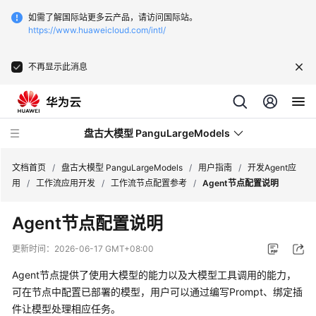
如需了解国际站更多云产品，请访问国际站。
https://www.huaweicloud.com/intl/
不再显示此消息
盘古大模型 PanguLargeModels
文档首页
/
盘古大模型 PanguLargeModels
/
用户指南
/
开发Agent应
用
/
工作流应用开发
/
工作流节点配置参考
/
Agent节点配置说明
最
Agent节点配置说明
新
动
更新时间：
2026-06-17 GMT+08:00
态
Agent节点提供了使用大模型的能力以及大模型工具调用的能力，
产
可在节点中配置已部署的模型，用户可以通过编写Prompt、绑定插
品
件让模型处理相应任务。