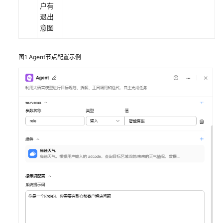
古
户有
NLP
退出
大
意图
模
型
图1
Agent节点配置示例
开
发
盘
古
CV
大
模
型
开
发
盘
古
预
测