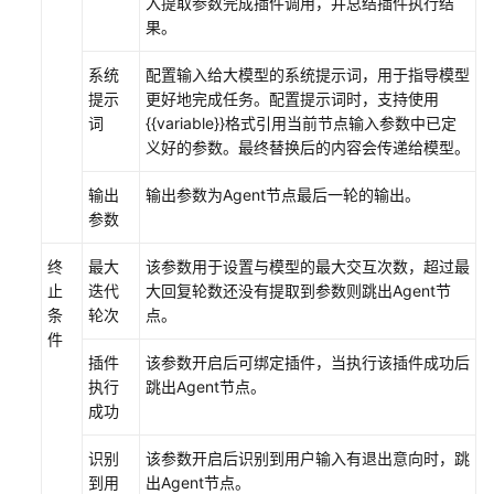
入提取参数完成插件调用，并总结插件执行结
查
果。
看
模
系统
配置输入给大模型的系统提示词，用于指导模型
型
提示
更好地完成任务。配置提示词时，支持使用
词
{{variable}}格式引用当前节点输入参数中已定
使
义好的参数。最终替换后的内容会传递给模型。
用
数
输出
输出参数为Agent节点最后一轮的输出。
据
参数
工
程
终
最大
该参数用于设置与模型的最大交互次数，超过最
构
止
迭代
大回复轮数还没有提取到参数则跳出Agent节
建
条
轮次
点。
数
件
据
插件
该参数开启后可绑定插件，当执行该插件成功后
集
执行
跳出Agent节点。
成功
开
发
识别
该参数开启后识别到用户输入有退出意向时，跳
盘
到用
出Agent节点。