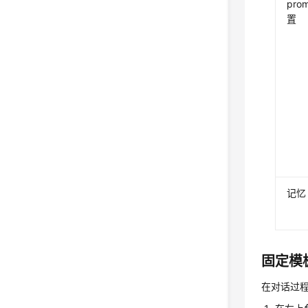
pro
置
记忆
固定模
在对话过