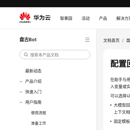
智果园
活动
产品
解决方
盘古Bot
文档首页
/
盘
配置
最新动态
在助手与
产品介绍
入变量或
快速入门
可以选择
用户指南
大模型
上下文
使用流程
固定模
准备工作