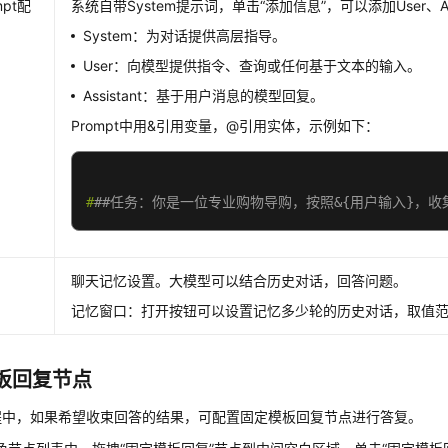
mpt配
系统自带System提示词，单击“添加信息”，可以添加User、As
System：为对话提供高层指导。
User：向模型提供指令、查询或任何基于文本的输入。
Assistant：基于用户消息的模型回复。
Prompt中用&引用变量，@引用实体，示例如下：
#
##任务：你是一位专业购物导购，按照&{用户输入}，
聊天记忆设置。大模型可以结合历史对话，回答问题。
记忆窗口：打开按钮可以设置记忆多少轮的历史对话，取值范围
板回复节点
程中，如果希望收束回答的结果，可配置固定模板回复节点进行答复。