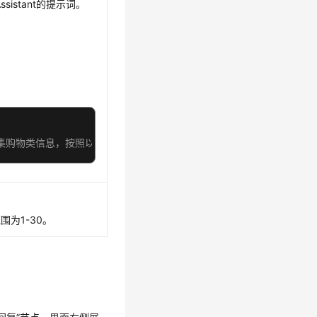
sistant的提示词。
收集购物类信息，按照以下规则。##规则: 1、购物品类可以是具体的商
为1-30。