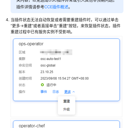
私
插件详情请参考
CCE插件概述
。
有
服
当插件状态无法自动恢复或者需要重建插件时，可以通过单击
务
“更多->重建”或者直接单击"重建"按钮，来恢复插件状态，插件
上
重建过程中已有服务实例不受影响。
传
和
部
署
服
务
实
例
日
常
操
作
服