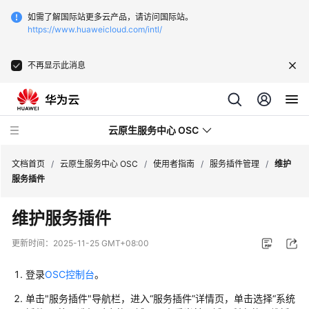
如需了解国际站更多云产品，请访问国际站。
https://www.huaweicloud.com/intl/
不再显示此消息
云原生服务中心 OSC
文档首页
/
云原生服务中心 OSC
/
使用者指南
/
服务插件管理
/
维护
服务插件
最
维护服务插件
新
动
更新时间：
2025-11-25 GMT+08:00
态
登录
OSC控制台
。
产
单击"服务插件"导航栏，进入“服务插件”详情页，单击选择“系统
品