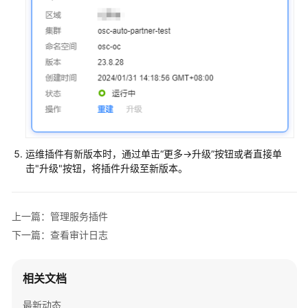
务
插
件
管
理
管
理
服
务
运维插件有新版本时，通过单击“更多->升级”按钮或者直接单
插
击"升级"按钮，将插件升级至新版本。
件
维
上一篇：管理服务插件
护
服
下一篇：查看审计日志
务
插
相关文档
件
最新动态