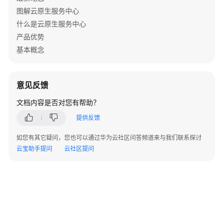
查
图解云原生服务中心
看
什么是云原生服务中心
审
计
产品优势
日
基本概念
志
开
意见反馈
发
者
文档内容是否对您有帮助？
指
提供反馈
南
如您有其它疑问，您也可以通过华为云社区问答频道来与我们联系探讨
提
云宝助手提问
云社区提问
供
商
指
南
常