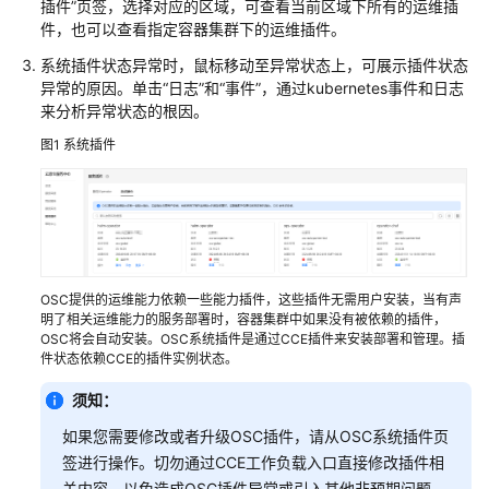
插件”页签，选择对应的区域，可查看当前区域下所有的运维插
介
件，也可以查看指定容器集群下的运维插件。
绍
系统插件状态异常时，鼠标移动至异常状态上，可展示插件状态
使
异常的原因。单击“日志”和“事件”，通过kubernetes事件和日志
用
来分析异常状态的根因。
者
图1
系统插件
指
南
概
述
OSC提供的运维能力依赖一些能力插件，这些插件无需用户安装，当有声
服
明了相关运维能力的服务部署时，容器集群中如果没有被依赖的插件，
务
OSC将会自动安装。OSC系统插件是通过CCE插件来安装部署和管理。插
订
件状态依赖CCE的插件实例状态。
阅
须知：
和
部
如果您需要修改或者升级OSC插件，请从OSC系统插件页
署
签进行操作。切勿通过CCE工作负载入口直接修改插件相
关内容，以免造成OSC插件异常或引入其他非预期问题。