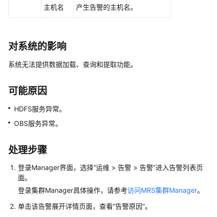
工
主机名
产生告警的主机名。
作
MRS
集
对系统的影响
群
系统无法提供数据加载、查询和提取功能。
规
划
可能原因
购
HDFS服务异常。
买
MRS
OBS服务异常。
集
群
处理步骤
安
登录Manager界面，选择“运维 > 告警 > 告警”进入告警列表页
装
面。
MRS
登录集群Manager具体操作，请参考
访问MRS集群Manager
。
集
单击该告警展开详情页面，查看“告警原因”。
群
客