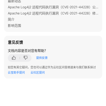
最新动态
监
Apache Log4j2 远程代码执行漏洞（CVE-2021-44228）公告
控
Apache Log4j2 远程代码执行漏洞（CVE-2021-44228）修复指导
指
简介
标
影响范围
MRS
集
群
意见反馈
健
文档内容是否对您有帮助？
康
检
提供反馈
查
如您有其它疑问，您也可以通过华为云社区问答频道来与我们联系探讨
云宝助手提问
MRS
云社区提问
集
群
容
量
调
整