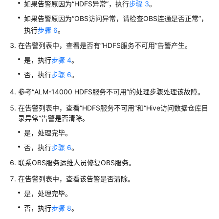
如果告警原因为“HDFS异常”，执行
步骤 3
。
户
如果告警原因为“OBS访问异常，请检查OBS连通是否正常”，
端
执行
步骤 6
。
提
在告警列表中，查看是否有“HDFS服务不可用”告警产生。
交
是，执行
步骤 4
。
MRS
否，执行
步骤 6
。
作
业
参考“ALM-14000 HDFS服务不可用”的处理步骤处理该故障。
在告警列表中，查看“HDFS服务不可用”和“Hive访问数据仓库目
管
录异常”告警是否清除。
理
MRS
是，处理完毕。
集
否，执行
步骤 6
。
群
联系OBS服务运维人员修复OBS服务。
MRS
在告警列表中，查看该告警是否清除。
集
是，处理完毕。
群
运
否，执行
步骤 8
。
维