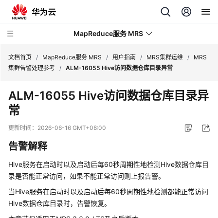
MapReduce服务 MRS
文档首页
/
MapReduce服务 MRS
/
用户指南
/
MRS集群运维
/
MRS
集群告警处理参考
/
ALM-16055 Hive访问数据仓库目录异常
最
ALM-16055 Hive访问数据仓库目录异
新
常
动
态
更新时间：
2026-06-16 GMT+08:00
服
告警解释
务
公
Hive服务在启动时以及启动后每60秒周期性地检测Hive数据仓库目
告
录是否能正常访问，如果不能正常访问则上报告警。
当Hive服务在启动时以及启动后每60秒周期性地检测都能正常访问
产
Hive数据仓库目录时，告警恢复。
品