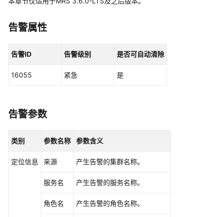
介
本章节仅适用于MRS 3.6.0-LTS及之后版本。
绍
告警属性
计
费
告警ID
告警级别
是否可自动清除
说
明
16055
紧急
是
快
速
入
告警参数
门
类别
参数名称
参数含义
用
户
定位信息
来源
产生告警的集群名称。
指
南
服务名
产生告警的服务名称。
准
角色名
产生告警的角色名称。
备