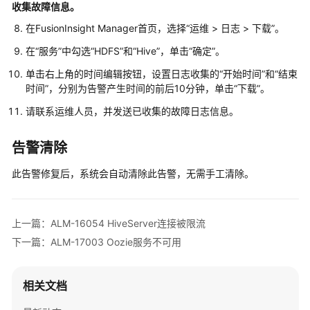
收集故障信息。
在FusionInsight Manager首页，选择“运维 > 日志 > 下载”。
MRS
集
在“服务”中勾选“HDFS”和“Hive”，单击“确定”。
群
单击右上角的时间编辑按钮，设置日志收集的“开始时间”和“结束
运
时间”，分别为告警产生时间的前后10分钟，单击“下载”。
维
说
请联系
运维
人员，并发送已收集的故障日志信息。
明
告警清除
登
录
此告警修复后，系统会自动清除此告警，无需手工清除。
MRS
集
群
上一篇：ALM-16054 HiveServer连接被限流
下一篇：ALM-17003 Oozie服务不可用
查
看
MRS
相关文档
集
群