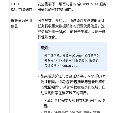
HTTP
安全集群下，填写与目的端ClickHouse 服务
执
SSL/TLS端口
器通信的HTTPS 端口。
行
校
采集资源使用
可选参数。开启后，通过该连接创建的统计
验
信息
任务将收集大数据服务的资源使用信息，这
些信息将用于MgC上的报告生成，以便于进
校
行性能优化。
验
结
须知：
果
使用该功能，需要MgC Agent添加的华为
管
云账号AK/SK拥有MRS服务和DLI服务的
理
只读权限（ReadOnly）。
自
如果所选凭证与登录迁移中心 MgC的账号
定
凭证相同，请勾选“
所选凭证与登录迁移中
义
心凭证相同
”，系统将根据所选的区域，自
参
动查询账号在该区域下的项目。
数
区域：选择需要校验的数据所在区域/项
说
目。
明
项目：选择需要校验的数据所在项目。