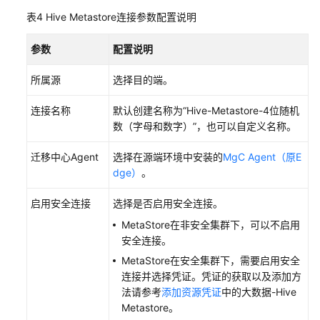
文
表4
Hive Metastore连接参数配置说明
档
下
参数
配置说明
载
所属源
选择目的端。
通
连接名称
默认创建名称为“Hive-Metastore-4位随机
用
数（字母和数字）”，也可以自定义名称。
参
考
迁移中心Agent
选择在源端环境中安装的
MgC Agent（原E
dge）
。
产
品
启用安全连接
选择是否启用安全连接。
术
MetaStore在非安全集群下，可以不启用
语
安全连接。
MetaStore在安全集群下，需要启用安全
责
连接并选择凭证。凭证的获取以及添加方
任
法请参考
添加资源凭证
中的大数据-Hive
共
Metastore。
担