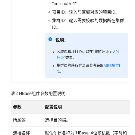
“cn-south-1”
Hive
迁
项目ID：输入与区域对应的项目ID。
移
集群ID：输入需要校验的数据所在集群
到
ID。
MRS
Hive）
说明：
数
区域ID和项目ID可以在“我的凭证 >
API
凭证
”查看。
据
校
集群ID的获取方法请参考获取
MRS集群I
验
D
。
大
数
表2
HBase组件参数配置说明
据
校
参数
配置说明
验
概
所属源
选择目的端。
述
连接名称
默认创建名称为“HBase-4位随机数（字母和