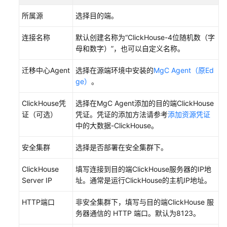
务
连
所属源
选择目的端。
接
连接名称
默认创建名称为“ClickHouse-4位随机数（字
创
母和数字）”，也可以自定义名称。
建
目
迁移中心Agent
选择在源端环境中安装的
MgC Agent（原Ed
的
ge）
。
端
ClickHouse凭
选择在MgC Agent添加的目的端ClickHouse
组
证（可选）
凭证。凭证的添加方法请参考
添加资源凭证
件
中的大数据-ClickHouse。
连
接
安全集群
选择是否部署在安全集群下。
创
ClickHouse
填写连接到目的端ClickHouse服务器的IP地
建
Server IP
址。通常是运行ClickHouse的主机IP地址。
统
计
HTTP端口
非安全集群下，填写与目的端ClickHouse 服
任
务器通信的 HTTP 端口。默认为8123。
务
并