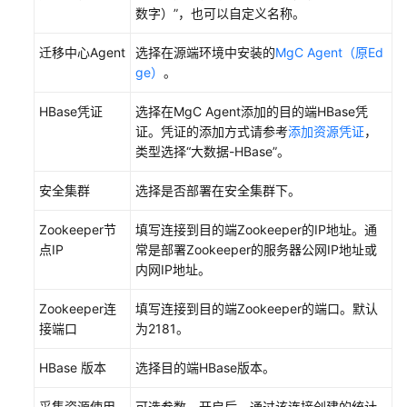
大
数字）”，也可以自定义名称。
数
迁移中心Agent
选择在源端环境中安装的
MgC Agent（原Ed
据
ge）
。
校
验
HBase凭证
选择在MgC Agent添加的目的端HBase凭
流
证。凭证的添加方式请参考
添加资源凭证
，
程
类型选择“大数据-HBase”。
准
安全集群
选择是否部署在安全集群下。
备
工
Zookeeper节
填写连接到目的端Zookeeper的IP地址。通
作
点IP
常是部署Zookeeper的服务器公网IP地址或
内网IP地址。
创
建
Zookeeper连
填写连接到目的端Zookeeper的端口。默认
源
接端口
为2181。
端
连
HBase 版本
选择目的端HBase版本。
接
采集资源使用
可选参数。开启后，通过该连接创建的统计