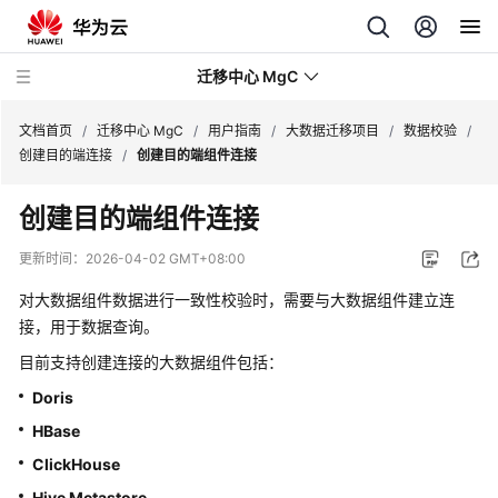
迁移中心 MgC
文档首页
/
迁移中心 MgC
/
用户指南
/
大数据迁移项目
/
数据校验
/
创建目的端连接
/
创建目的端组件连接
最
创建目的端组件连接
新
动
更新时间：
2026-04-02 GMT+08:00
态
对大数据组件数据进行一致性校验时，需要与大数据组件建立连
产
接，用于数据查询。
品
目前支持创建连接的大数据组件包括：
介
Doris
绍
HBase
快
ClickHouse
速
Hive Metastore