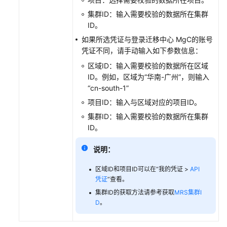
迁
集群ID：输入需要校验的数据所在集群
移
ID。
中
如果所选凭证与登录迁移中心 MgC的账号
心
凭证不同，请手动输入如下参数信息：
Agent
操
区域ID：输入需要校验的数据所在区域
作
ID。例如，区域为“华南-广州”，则输入
指
“cn-south-1”
南
项目ID：输入与区域对应的项目ID。
集群ID：输入需要校验的数据所在集群
最
ID。
佳
实
说明：
践
区域ID和项目ID可以在“我的凭证 >
API
常
凭证
”查看。
见
集群ID的获取方法请参考获取
MRS集群I
问
D
。
题