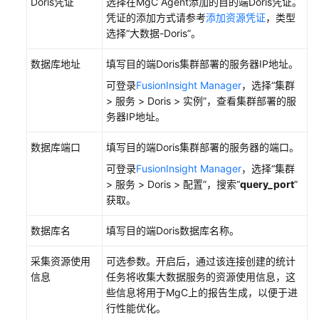
Doris凭证
选择在MgC Agent添加的目的端Doris凭证。
项
凭证的添加方式请参考
添加资源凭证
，类型
目
选择“大数据-Doris”。
功
能
数据库地址
填写目的端Doris集群部署的服务器IP地址。
概
可登录
FusionInsight Manager
，选择“集群
述
> 服务 > Doris > 实例”，查看集群部署的服
务器IP地址。
工
具
数据库端口
填写目的端Doris集群部署的服务器的端口。
中
可登录
FusionInsight Manager
，选择“集群
心
> 服务 > Doris > 配置”，搜索“
query_port
”
（NEW）
获取。
任
数据库名
填写目的端Doris数据库名称。
务
中
采集资源使用
可选参数。开启后，通过该连接创建的统计
心
信息
任务将收集大数据服务的资源使用信息，这
（NEW）
些信息将用于MgC上的报告生成，以便于进
行性能优化。
迁