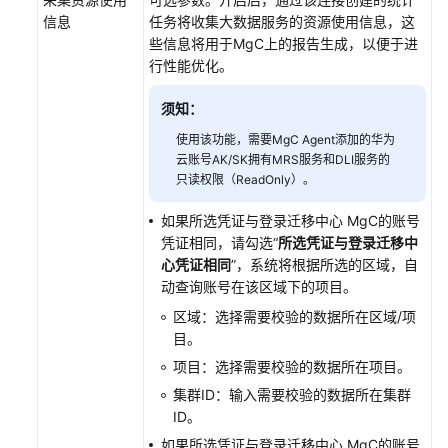
采
信息
任务将收集大数据服务的资源使用信息，这
集
些信息将用于MgC上的报告生成，以便于进
元
行性能优化。
数
据
须知：
使用该功能，需要MgC Agent添加的华为
创
云账号AK/SK拥有MRS服务和DLI服务的
建
只读权限（ReadOnly）。
表
组
如果所选凭证与登录迁移中心 MgC的账号
并
凭证相同，请勾选“
所选凭证与登录迁移中
添
心凭证相同
”，系统将根据所选的区域，自
加
动查询账号在该区域下的项目。
数
区域：选择需要校验的数据所在区域/项
据
目。
表
项目：选择需要校验的数据所在项目。
创
集群ID：输入需要校验的数据所在集群
建
ID。
目
如果所选凭证与登录迁移中心 MgC的账号