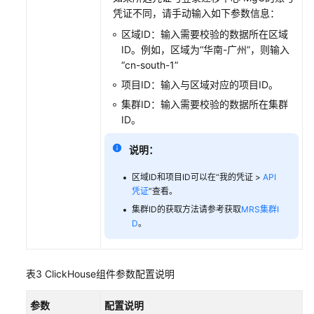
的
凭证不同，请手动输入如下参数信息：
端
区域ID：输入需要校验的数据所在区域
连
ID。例如，区域为“华南-广州”，则输入
接
“cn-south-1”
创
项目ID：输入与区域对应的项目ID。
建
集群ID：输入需要校验的数据所在集群
执
ID。
行
机
说明：
连
接
区域ID和项目ID可以在“我的凭证 >
API
凭证
”查看。
创
集群ID的获取方法请参考获取
MRS集群I
D
。
建
目
的
端
表3
ClickHouse组件参数配置说明
云
服
参数
配置说明