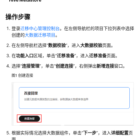
入
门
操作步骤
用
户
登录
迁移中心管理控制台
。在左侧导航栏的项目下拉列表中选择
创建的
大数据迁移项目
。
指
南
在左侧导航栏选择“
数据校验
”，进入
大数据校验
页面。
在
功能入口
区域，单击“
迁移准备
”，进入
迁移准备
页面。
总
览
选择“
连接管理
”，单击“
创建连接
”，右侧弹出
新增连接
窗口。
图1
创建连接
权
限
管
理
配
置
管
根据实际情况选择大数据组件，单击“
下一步
”，进入
详细配置
页
理
面。