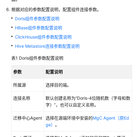
应
根据对应的参数配置说明，配置组件连接参数。
用
Doris组件参数配置说明
迁
HBase组件参数配置说明
移
项
ClickHouse组件参数配置说明
目
Hive Metastore连接参数配置说明
大
表1
Doris组件参数配置说明
数
据
参数
配置说明
迁
移
所属源
选择目的端。
项
目
连接名称
默认创建名称为“Doris-4位随机数（字母和数
字）”，也可以自定义名称。
大
数
迁移中心Agent
选择在源端环境中安装的
MgC Agent（原Ed
据
ge）
。
迁
移