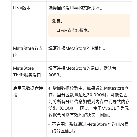
Hive版本
选择目的端Hive的实际版本。
云
服
注意：
务
等
目前只支持3.x版本。
级
协
MetaStore节点
填写连接MetaStore的IP地址。
议
IP
（SLA）
MetaStore
填写连接MetaStore的端口，默认为
白
Thrift服务端口
9083。
皮
书
启用元数据仓连
在增量数据校验中，如果通过Metastore查
资
接
询，当分区数量超过30,000时，可能会因
源
为将所有分区信息加载到内存中而导致内存
溢出（OOM）。因此，使用MySQL作为元
支
数据仓可以有效地解决这一问题。
持
不启用：
系统通过MetaStore查询Hive表
区
的分区信息
。
域