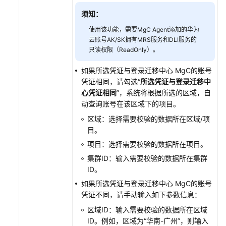
移
须知：
准
使用该功能，需要MgC Agent添加的华为
备
云账号AK/SK拥有MRS服务和DLI服务的
只读权限（ReadOnly）。
数
据
如果所选凭证与登录迁移中心 MgC的账号
迁
凭证相同，请勾选“
所选凭证与登录迁移中
移
心凭证相同
”，系统将根据所选的区域，自
（MaxCompute
动查询账号在该区域下的项目。
迁
区域：选择需要校验的数据所在区域/项
移
目。
到
项目：选择需要校验的数据所在项目。
DLI）
集群ID：输入需要校验的数据所在集群
数
ID。
据
如果所选凭证与登录迁移中心 MgC的账号
迁
凭证不同，请手动输入如下参数信息：
移
区域ID：输入需要校验的数据所在区域
（自
ID。例如，区域为“华南-广州”，则输入
建