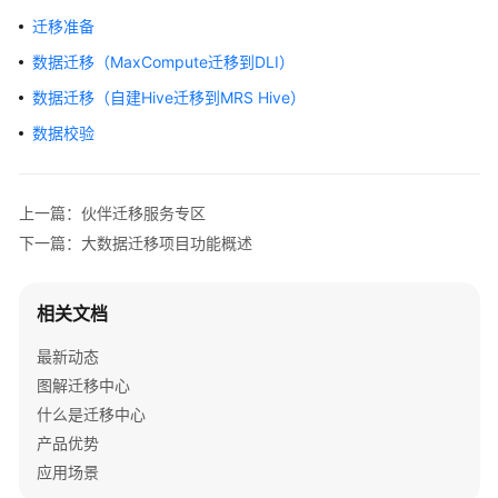
介
迁移准备
绍
数据迁移（MaxCompute迁移到DLI）
快
数据迁移（自建Hive迁移到MRS Hive）
速
数据校验
入
门
用
上一篇：伙伴迁移服务专区
户
下一篇：大数据迁移项目功能概述
指
南
相关文档
总
最新动态
览
图解迁移中心
权
什么是迁移中心
限
产品优势
管
应用场景
理