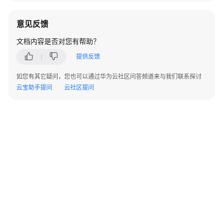
配
意见反馈
置
管
文档内容是否对您有帮助？
理
提供反馈
应
如您有其它疑问，您也可以通过华为云社区问答频道来与我们联系探讨
用
云宝助手提问
云社区提问
迁
移
项
目
大
数
据
迁
移
项
目