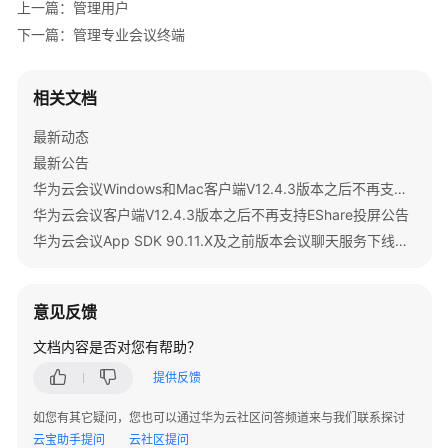
上一篇：管理用户
入
门
下一篇：管理专业会议终端
管
相关文档
理
员
最新动态
指
最新公告
南
华为云会议Windows和Mac客户端V12.4.3版本之后不再支持IdeaShare投屏公告
从
华为云会议客户端V12.4.3版本之后不再支持EShare投屏公告
这
华为云会议App SDK 90.11.X及之前版本会议聊天服务下线公告
里
开
始
意见反馈
管
文档内容是否对您有帮助？
理
提供反馈
部
门
如您有其它疑问，您也可以通过华为云社区问答频道来与我们联系探讨
云宝助手提问
云社区提问