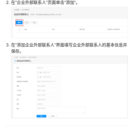
在“企业外部联系人”页面单击“添加”。
公
告
产
品
介
绍
在“添加企业外部联系人”界面填写企业外部联系人的基本信息并
保存。
计
费
说
明
购
买
指
南
快
速