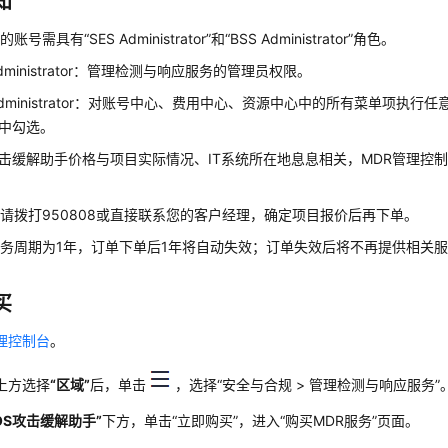
知
号需具有“SES Administrator”和“BSS Administrator”角色。
Administrator：管理检测与响应服务的管理员权限。
 Administrator：对账号中心、费用中心、资源中心中的所有菜单项执
中勾选。
攻击缓解助手价格与项目实际情况、IT系统所在地息息相关，MDR管理控
请拨打950808或直接联系您的客户经理，确定项目报价后再下单。
务周期为1年，订单下单后1年将自动失效；订单失效后将不再提供相关
买
理控制台
。
上方选择
“区域”
后，单击
，选择
“
安全与合规
>
管理检测与响应服务
”
DOS攻击缓解助手”
下方，单击
“立即购买”
，进入
“购买MDR服务”
页面。