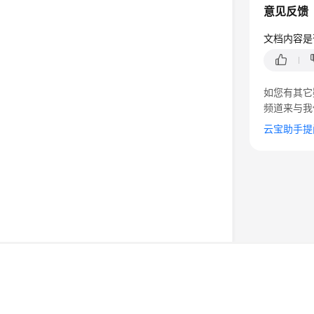
意见反馈
文档内容是
如您有其它
频道来与我
云宝助手提
©2026 Huaweicloud.com 版权所有
黔ICP备20004760号-
增值电信业务经营许可证：B1.B2-20200593 | 代理域名
电子营业执照
贵公网安备 52990002000093号