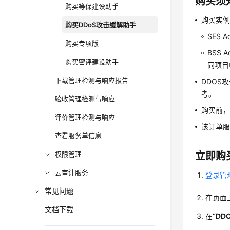
购买须
购买等保建设助手
购买实例的账
购买DDoS攻击缓解助手
SES 
购买专项版
BSS
购买密评建设助手
同项目
下载管理检测与响应报告
DDOS
考。
验收管理检测与响应
购买前，
评价管理检测与响应
该订单服
查看服务单信息
权限管理
立即购
云审计服务
登录管
常见问题
在页面
文档下载
在
“D