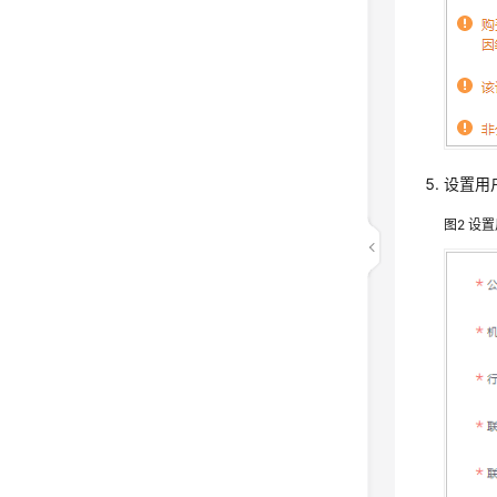
设置用
图2
设置