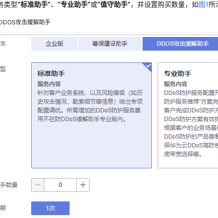
务类型
“标准助手”
、
“专业助手”
或
“值守助手”
，并设置购买数量，如
图1
所
DDOS攻击缓解助手