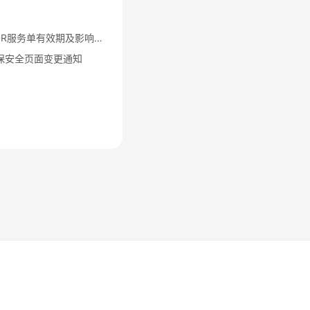
【2021年3月4日】MDR服务单有效期及影响通知
等保安全页面变更通知
法律条文
隐私政策