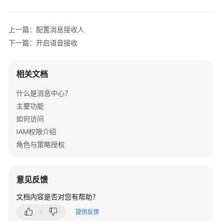
指
南
上一篇：配置消息接收人
站
下一篇：开启语音接收
内
消
息
相关文档
什么是消息中心？
消
息
主要功能
接
如何访问
收
IAM权限介绍
管
角色与策略授权
理
消
意见反馈
息
接
文档内容是否对您有帮助？
收
提供反馈
配