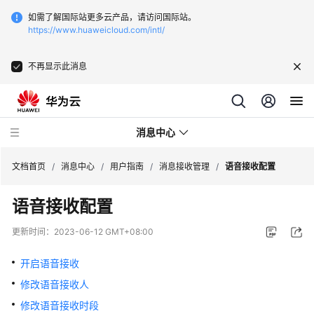
如需了解国际站更多云产品，请访问国际站。
https://www.huaweicloud.com/intl/
不再显示此消息
消息中心
文档首页
/
消息中心
/
用户指南
/
消息接收管理
/
语音接收配置
语音接收配置
产
品
更新时间：
2023-06-12 GMT+08:00
介
绍
开启语音接收
修改语音接收人
用
户
修改语音接收时段