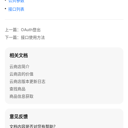
公共参数
户
指
接口列表
南
商
上一篇：OAuth登出
家
下一篇：接口使用方法
指
南
相关文档
为
云商店简介
什
么
云商店的价值
要
云商店版本更新日志
加
查找商品
入
商品信息获取
云
商
店
意见反馈
入
文档内容是否对您有帮助？