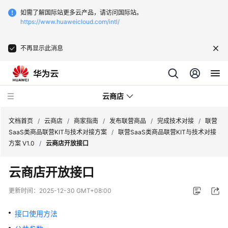
如需了解国际站更多云产品，请访问国际站。
https://www.huaweicloud.com/intl/
不再显示此消息
云商店
文档首页
/
云商店
/
商家指南
/
发布联营商品
/
完成技术对接
/
联营
SaaS类商品联营KIT与技术对接方案
/
联营SaaS类商品联营KIT与技术对接
方案 V1.0
/
云商店开放接口
云
商
云商店开放接口
店
介
更新时间：
2025-12-30 GMT+08:00
绍
接口使用方法
用