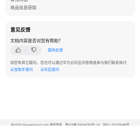
商品信息获取
通
用
商
意见反馈
品
发
文档内容是否对您有帮助？
布
提供反馈
填
写
如您有其它疑问，您也可以通过华为云社区问答频道来与我们联系探讨
规
云宝助手提问
云社区提问
范
商
品
拷
贝
发
布
©2026 Huaweicloud.com 版权所有
黔ICP备20004760号-14
苏B2-20130048号
A2.B1.B2-20070312
增值电信业务经营许可证：B1.B2-20200593 | 代理域名注册服务机构：新网、西数
发