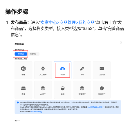
家
指
操作步骤
南
发布商品：
进入”
卖家中心>商品管理>我的商品
”单击右上方“发
为
布商品”，选择售卖类型，接入类型选择“SaaS”，单击“完善商品
什
信息”。
么
要
加
入
云
商
店
入
驻
云
商
店
成
为