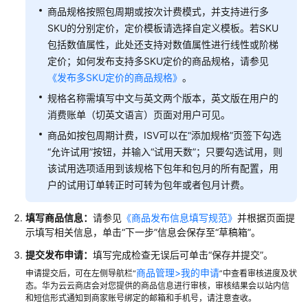
商品规格按照包周期或按次计费模式，并支持进行多
备
发
SKU的分别定价，定价模板请选择自定义模板。若SKU
布
包括数值属性，此处还支持对数值属性进行线性或阶梯
通
定价；如何发布支持多SKU定价的商品规格，请参见
用
《发布多SKU定价的商品规格》
。
商
规格名称需填写中文与英文两个版本，英文版在用户的
品
消费账单（切英文语言）页面对用户可见。
完
商品如按包周期计费，ISV可以在“添加规格”页签下勾选
成
“允许试用”按钮，并输入“试用天数”；只要勾选试用，则
技
该试用选项适用到该规格下包年和包月的所有配置，用
术
户的试用订单转正时可转为包年或者包月计费。
对
接
填写商品信息：
请参见
《商品发布信息填写规范》
并根据页面提
示填写相关信息，单击“下一步”信息会保存至“草稿箱”。
管
提交发布申请：
填写完成检查无误后可单击“保存并提交”。
理
资
商品管理>我的申请
申请提交后，可在左侧导航栏“
”中查看审核进度及状
态。华为云云商店会对您提供的商品信息进行审核，审核结果会以站内信
产
和短信形式通知到商家账号绑定的邮箱和手机号，请注意查收。
与