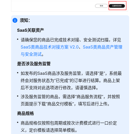
商
家
须知：
发
SaaS关联资产
布
通
请确保您的商品已完成技术对接、安全测试扫描，详见
用
SaaS类商品技术对接方案 V2.0
、
SaaS类商品资产管理
商
与安全测试
。
品
是否涉及服务监管
通
如发布的SaaS商品涉及服务监管，请选择“是”，系统最
用
终会对服务状态为“已完成”的订单进行结算。商品上架
商
后不支持对此选项进行修改，请谨慎选择。
品
涉及服务监管的商品，需选择“商品服务流程”，并按照
发
页面提示下载“商品交付模板”，填写后进行上传。
布
总
商品规格
览
商品规格仅按照包周期或按次计费模式进行一口价定
义，定价模板请选择简单模板。
准