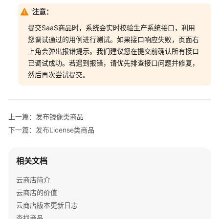
安
注意：
全
提交SaaS商品时，系统会实时校验生产系统接口，利用
测
试
您调试通过的用例进行测试。如果接口响应失败，页面右
上角会弹出报错提示。我们建议您在提交前确认所有接口
提
已调试成功。若遇到报错，请优先排查接口问题并修复，
交
然后再次尝试提交。
通
用
商
品
上一篇：发布镜像类商品
发
下一篇：发布License类商品
布
商
相关文档
品
云商店简介
发
布
云商店的价值
原
云商店版本更新日志
则
查找商品