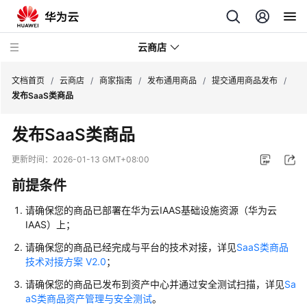
云商店
文档首页
/
云商店
/
商家指南
/
发布通用商品
/
提交通用商品发布
/
发布SaaS类商品
云
发布SaaS类商品
商
店
更新时间：
2026-01-13 GMT+08:00
介
前提条件
绍
请确保您的商品已部署在华为云IAAS基础设施资源（华为云
用
IAAS）上；
户
指
请确保您的商品已经完成与平台的技术对接，详见
SaaS类商品
南
技术对接方案 V2.0
；
请确保您的商品已发布到资产中心并通过安全测试扫描，详见
Sa
商
aS类商品资产管理与安全测试
。