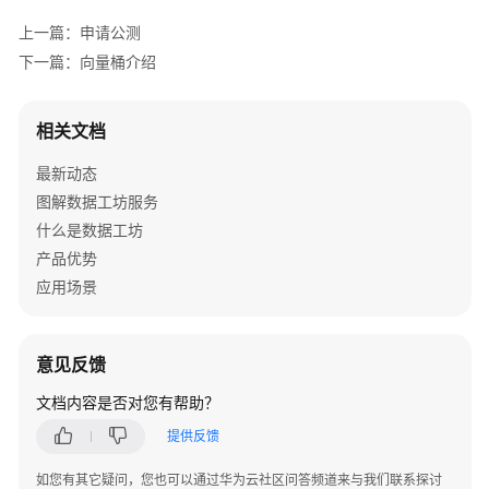
介
上一篇：申请公测
绍
下一篇：向量桶介绍
快
速
相关文档
入
门
最新动态
图解数据工坊服务
用
什么是数据工坊
户
指
产品优势
南
应用场景
权
限
意见反馈
管
理
文档内容是否对您有帮助？
提供反馈
算
子
如您有其它疑问，您也可以通过华为云社区问答频道来与我们联系探讨