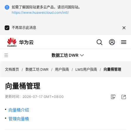
如需了解国际站更多云产品，请访问国际站。
https://www.huaweicloud.com/intl/
不再显示此消息
数据工坊 DWR
文档首页
/
数据工坊 DWR
/
用户指南
/
LMS用户指南
/
向量桶管理
向量桶管理
最
新
更新时间：
2026-07-17 GMT+08:00
动
态
向量桶介绍
管理向量桶
产
品