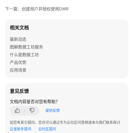
介
下一篇：创建用户并授权使用DWR
绍
快
相关文档
速
入
最新动态
门
图解数据工坊服务
什么是数据工坊
用
产品优势
户
指
应用场景
南
权
意见反馈
限
文档内容是否对您有帮助？
管
理
提供反馈
如您有其它疑问，您也可以通过华为云社区问答频道来与我们联系探讨
创
云宝助手提问
建
云社区提问