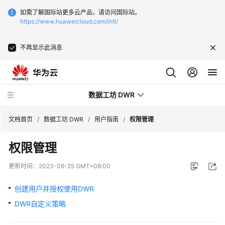
如需了解国际站更多云产品，请访问国际站。
https://www.huaweicloud.com/intl/
不再显示此消息
数据工坊 DWR
文档首页
/
数据工坊 DWR
/
用户指南
/
权限管理
权限管理
最
新
更新时间：
2023-06-25 GMT+08:00
动
态
创建用户并授权使用DWR
DWR自定义策略
产
品