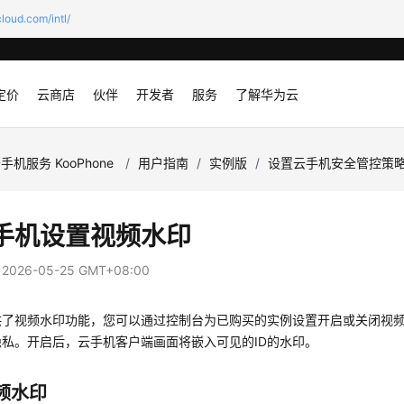
loud.com/intl/
定价
云商店
伙伴
开发者
服务
了解华为云
手机服务 KooPhone
/
用户指南
/
实例版
/
设置云手机安全管控策
手机设置视频水印
：
2026-05-25 GMT+08:00
供了视频水印功能，您可以通过控制台为已购买的实例设置开启或关闭视
私。开启后，云手机客户端画面将嵌入可见的ID的水印。
频水印