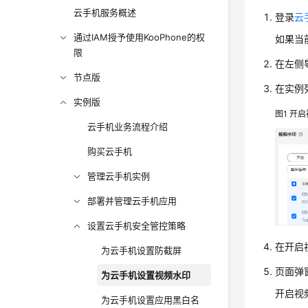
云手机服务概述
登录
云
通过IAM授予使用KooPhone的权
如果当
限
在左侧导
节点版
在实例
实例版
图1
开启
云手机业务流程介绍
购买云手机
管理云手机实例
部署并管理云手机应用
设置云手机安全管控策略
在开启
为云手机设置防截屏
页面弹
为云手机设置视频水印
开启视
为云手机设置应用黑白名