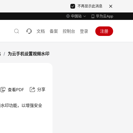
不再显示此消息
中国站
华为云App
文档
备案
控制台
登录
注册
略
/
为云手机设置视频水印
分享
查看PDF
频水印功能，以增强安全