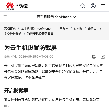
云手机服务 KooPhone
文档首页
/
云手机服务 KooPhone
/
用户指南
/
实例版
/
设置云手机
安全管控策略
/
为云手机设置防截屏
最
为云手机设置防截屏
新
动
更新时间：
2026-05-25 GMT+08:00
态
云手机提供了防截屏功能，您可以通过控制台为已购买的实例设置
产
开启或关闭防截屏功能，以增强安全性和保护隐私。开启后，用户
品
在客户端使用时不允许截屏。
介
绍
开启防截屏
计
通过控制台开启防截屏功能后，使用该云手机的用户无法截取页
费
面。