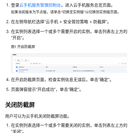
说
登录
云手机服务管理控制台
，进入云手机服务总览页面。
明
如果当前版本为节点版，请单击“切换至实例版”以切换到实例版页面。
快
在左侧导航栏选择“云手机 > 安全管控策略 > 防截屏”。
速
在实例列表选择一个或多个需要开启的实例，单击列表左上方的
入
“开启”。
门
图1
开启防截屏
用
户
指
南
在开启防截屏页面，检查实例信息无误后，单击“确定”。
云
页面弹窗提示“开启成功”，单击“确定”。
手
机
关闭防截屏
服
务
用户可以为云手机关闭防截屏功能。
概
在实例列表选择一个或多个需要关闭的实例，单击列表左上方的
述
“关闭”。