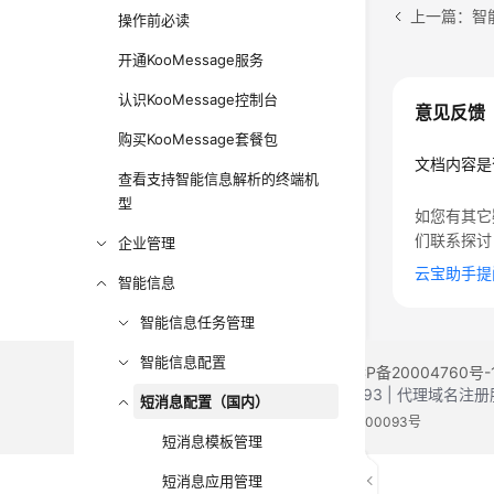
上一篇：智
操作前必读
开通KooMessage服务
认识KooMessage控制台
意见反馈
购买KooMessage套餐包
文档内容是
查看支持智能信息解析的终端机
型
如您有其它
们联系探讨
企业管理
云宝助手提
智能信息
智能信息任务管理
智能信息配置
©2026 Huaweicloud.com 版权所有
黔ICP备20004760号-
增值电信业务经营许可证：B1.B2-20200593 | 代理域名
短消息配置（国内）
电子营业执照
贵公网安备 52990002000093号
短消息模板管理
短消息应用管理