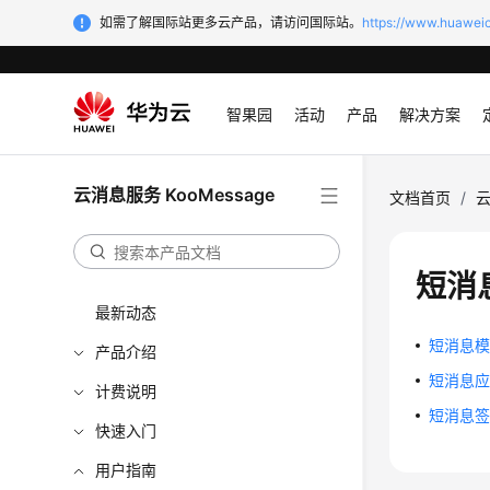
如需了解国际站更多云产品，请访问国际站。
https://www.huaweic
智果园
活动
产品
解决方案
云消息服务 KooMessage
文档首页
/
云
短消
最新动态
短消息
产品介绍
短消息
计费说明
短消息
快速入门
用户指南