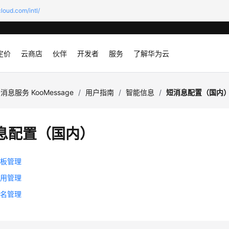
loud.com/intl/
定价
云商店
伙伴
开发者
服务
了解华为云
消息服务 KooMessage
/
用户指南
/
智能信息
/
短消息配置（国内
息配置（国内）
模板管理
应用管理
签名管理