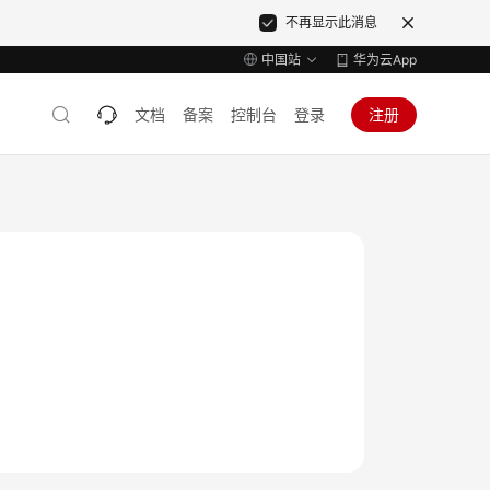
不再显示此消息
中国站
华为云App
文档
备案
控制台
登录
注册
）