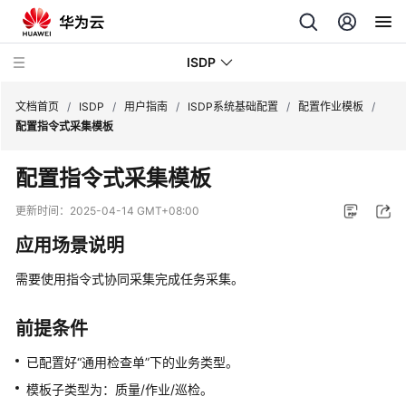
ISDP
文档首页
/
ISDP
/
用户指南
/
ISDP系统基础配置
/
配置作业模板
/
配置指令式采集模板
最
配置指令式采集模板
新
动
更新时间：
2025-04-14 GMT+08:00
态
应用场景说明
用
需要使用指令式协同采集完成任务采集。
户
指
南
前提条件
已配置好“通用检查单”下的业务类型。
产
品
模板子类型为：质量/作业/巡检。