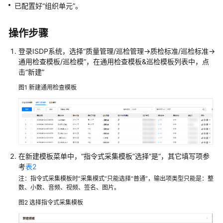
手
已配置好“组织单元”。
册
说
操作步骤
明
登录ISDP系统，选择“质量管理/巡检管理->质检标准/巡检标准->
产
通用检查模板/巡检模”，在通用检查模板&巡检模板列表中，点
品
击“新建”
概
图1
新建通用检查模板
述
ISDP
产
品
功
能
在新建模板菜单中，“指令式采集模板”选择“是”，其它填写项参
考
表2
整
体
注：指令式采集模板时“采集模式”只能选择“普通”，输出项类型只能是：整
数、小数、音频、视频、签名、图片。
框
架
图2
选择指令式采集模板
ISDP