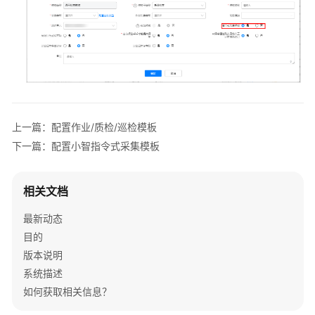
系
统
登
录
ISDP
系
统
上一篇：配置作业/质检/巡检模板
简
下一篇：配置小智指令式采集模板
介
ISDP
相关文档
系
最新动态
统
基
目的
础
版本说明
配
系统描述
置
如何获取相关信息？
应