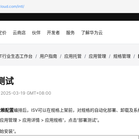
loud.com/intl/
定价
云商店
伙伴
开发者
服务
了解华为云
oT行业生态工作台
/
用户指南
/
应用托管
/
应用管理
/
规格管理
/
测试
：
2025-03-19 GMT+08:00
依赖配置
编排后，ISV可以在规格上架前，对规格的自动化部署、卸载及
应用管理 > 应用详情 > 应用规格”，点击“部署测试”。
开始安装”。