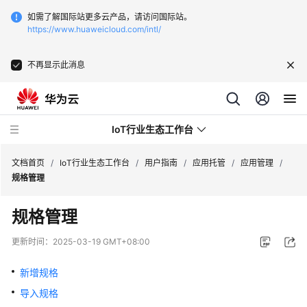
如需了解国际站更多云产品，请访问国际站。
https://www.huaweicloud.com/intl/
不再显示此消息
IoT行业生态工作台
文档首页
/
IoT行业生态工作台
/
用户指南
/
应用托管
/
应用管理
/
规格管理
最
规格管理
新
动
更新时间：
2025-03-19 GMT+08:00
态
新增规格
产
导入规格
品