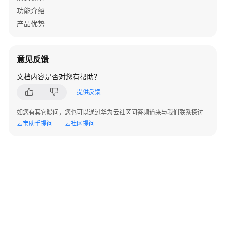
功能介绍
应
产品优势
用
管
理
意见反馈
新
文档内容是否对您有帮助？
建
提供反馈
应
用
如您有其它疑问，您也可以通过华为云社区问答频道来与我们联系探讨
云宝助手提问
云社区提问
编
辑
应
用
搜
索
应
用