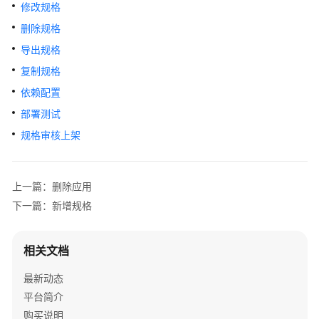
介
修改规格
绍
删除规格
导出规格
用
户
复制规格
指
依赖配置
南
部署测试
规格审核上架
概
述
应
上一篇：删除应用
用
下一篇：新增规格
托
管
相关文档
镜
最新动态
像
管
平台简介
理
购买说明