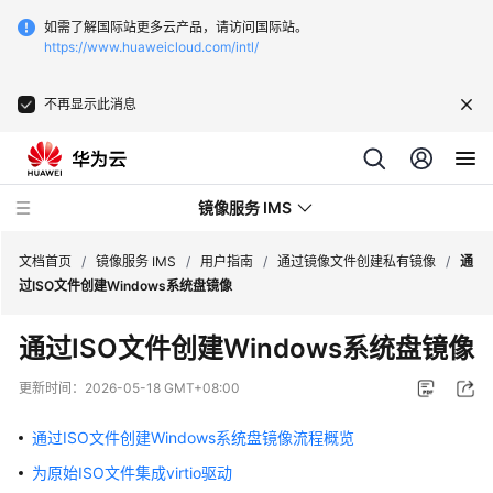
如需了解国际站更多云产品，请访问国际站。
https://www.huaweicloud.com/intl/
不再显示此消息
镜像服务 IMS
文档首页
/
镜像服务 IMS
/
用户指南
/
通过镜像文件创建私有镜像
/
通
过ISO文件创建Windows系统盘镜像
最
通过ISO文件创建Windows系统盘镜像
新
动
更新时间：
2026-05-18 GMT+08:00
态
通过ISO文件创建Windows系统盘镜像流程概览
产
为原始ISO文件集成virtio驱动
品