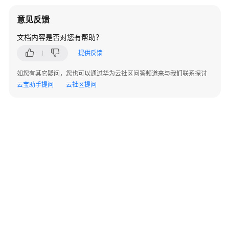
IMS
的
意见反馈
权
文档内容是否对您有帮助？
限
提供反馈
创
建
如您有其它疑问，您也可以通过华为云社区问答频道来与我们联系探讨
私
云宝助手提问
云社区提问
有
镜
像
准
备
工
作
通
过
云
服