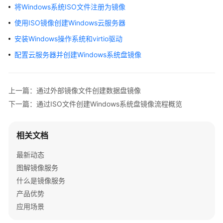
介
将Windows系统ISO文件注册为镜像
绍
使用ISO镜像创建Windows云服务器
快
安装Windows操作系统和virtio驱动
速
配置云服务器并创建Windows系统盘镜像
入
门
上一篇：通过外部镜像文件创建数据盘镜像
用
下一篇：通过ISO文件创建Windows系统盘镜像流程概览
户
指
南
相关文档
通
最新动态
过
图解镜像服务
IAM
什么是镜像服务
授
产品优势
予
使
应用场景
用