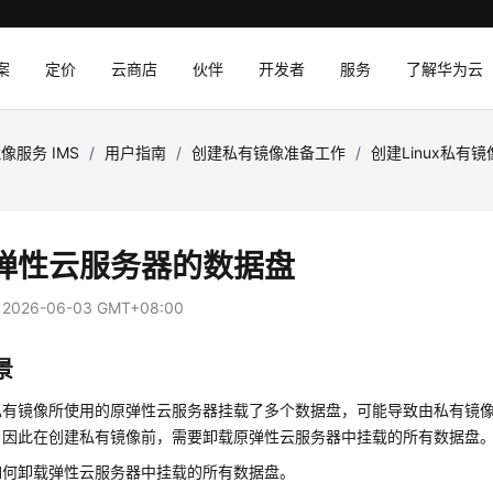
案
定价
云商店
伙伴
开发者
服务
了解华为云
像服务 IMS
/
用户指南
/
创建私有镜像准备工作
/
创建Linux私有
弹性云服务器
的数据盘
：
2026-06-03 GMT+08:00
景
私有镜像所使用的原
弹性云服务器
挂载了多个数据盘，可能导致由私有镜
。因此在创建私有镜像前，需要卸载原
弹性云服务器
中挂载的所有数据盘
如何卸载
弹性云服务器
中挂载的所有数据盘。