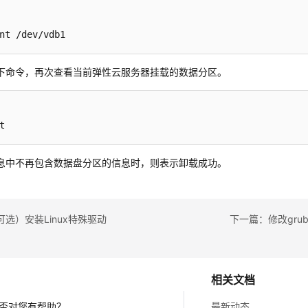
nt /dev/vdb1
下命令，再次查看当前
弹性云服务器
挂载的数据分区。
t
息中不再包含数据盘分区的信息时，则表示卸载成功。
选）安装Linux特殊驱动
下一篇：修改gru
相关文档
否对您有帮助？
最新动态