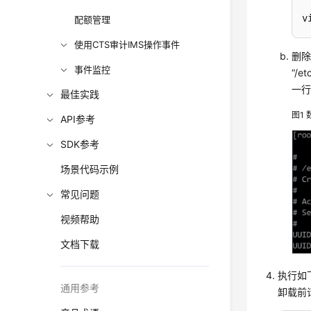
v
配额管理
使用CTS审计IMS操作事件
删除
事件监控
“/
一行
最佳实践
图1
API参考
SDK参考
场景代码示例
常见问题
视频帮助
文档下载
执行如
通用参考
卸载前