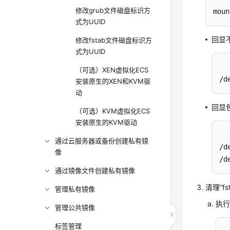
修改grub文件磁盘标识方
moun
式为UUID
回显
修改fstab文件磁盘标识方
式为UUID
（可选）XEN虚拟化ECS
/d
安装原生的XEN和KVM驱
动
回显
（可选）KVM虚拟化ECS
安装原生的KVM驱动
通过云服务器或备份创建私有镜
/d
像
/d
通过镜像文件创建私有镜像
清理“f
管理私有镜像
执行
管理公共镜像
标签管理