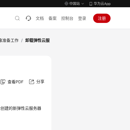
中国站
华为云App
文档
备案
控制台
登录
注册
镜像准备工作
/
卸载弹性云服
分享
查看PDF
像创建的新
弹性云服务器
。