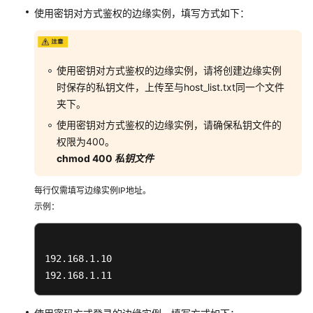
监
使用密钥对方式鉴权的边缘实例，填写方式如下：
控
数
据
使用密钥对方式鉴权的边缘实例，请将创建边缘实例
告
时保存的私钥文件，上传至与host_list.txt同一个文件
警
夹下。
使用密钥对方式鉴权的边缘实例，请确保私钥文件的
审
权限为400。
计
chmod 400
私钥文件
配
每行仅需填写边缘实例IP地址。
额
示例：
调
整
密
192.168.1.10

码
192.168.1.11
在