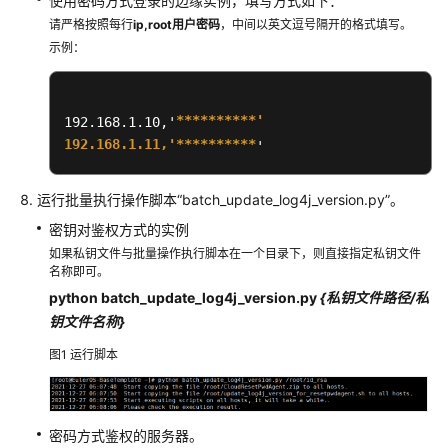
使用密码方式登录的边缘实例，填写方式如下：
控
请严格按照每行
ip,root
用户密码
，中间以英文逗号隔开的格式填写。
制
示例：
台
重
置
边
****
****
**'

192.168.1.10,'
缘
192.168.1.11,'**
****
****
'
实
例
运行批量执行操作脚本“batch_update_log4j_version.py”。
密
码
密钥对鉴权方式的实例
如果私钥文件与批量操作执行脚本在一个目录下，则直接指定私钥文件
名称即可。
获
取
python batch_update_log4j_version.py
{私钥文件路径/私
一
钥文件名称}
键
图1
运行脚本
式
重
置
密
密码方式鉴权的服务器。