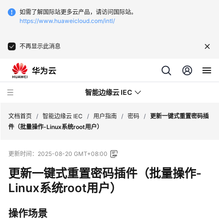
如需了解国际站更多云产品，请访问国际站。
https://www.huaweicloud.com/intl/
不再显示此消息
智能边缘云 IEC
文档首页
/
智能边缘云 IEC
/
用户指南
/
密码
/
更新一键式重置密码插
件（批量操作-Linux系统root用户）
最
更新时间：
2025-08-20 GMT+08:00
新
动
更新一键式重置密码插件（批量操作-
态
Linux系统root用户）
产
操作场景
品