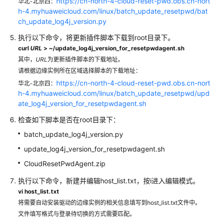
https://cn-north-4-cloud-reset-pwd.obs.cn-nort
华北-北京四：
边
h-4.myhuaweicloud.com/linux/batch_update_resetpwd/bat
缘
ch_update_log4j_version.py
实
例
执行以下命令，将更新插件脚本下载到root目录下。
curl
URL
> ~/update_log4j_version_for_resetpwdagent.sh
边
其中，
URL
为更新插件脚本的下载地址。
缘
请根据边缘实例所在区域选择脚本的下载地址：
镜
https://cn-north-4-cloud-reset-pwd.obs.cn-nort
华北-北京四：
像
h-4.myhuaweicloud.com/linux/batch_update_resetpwd/upd
ate_log4j_version_for_resetpwdagent.sh
边
检查如下脚本是否在root目录下：
缘
网
batch_update_log4j_version.py
络
update_log4j_version_for_resetpwdagent.sh
CloudResetPwdAgent.zip
边
缘
执行以下命令，新建并编辑host_list.txt，按i进入编辑模式。
硬
vi host_list.txt
盘
将需要自动安装驱动的边缘实例的相关信息填写到host_list.txt文件中。
文件填写格式与登录待切换的方式需要匹配。