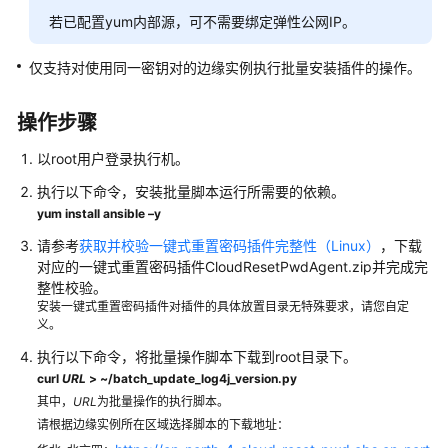
若已配置yum内部源，可不需要绑定弹性公网IP。
创
建
仅支持对使用同一密钥对的边缘实例执行批量安装插件的操作。
IAM
用
操作步骤
户
并
以root用户登录执行机。
授
权
执行以下命令，安装批量脚本运行所需要的依赖。
使
yum install ansible –y
用
请参考
获取并校验一键式重置密码插件完整性（Linux）
，下载
IEC
对应的一键式重置密码插件CloudResetPwdAgent.zip并完成完
整性校验。
管
安装一键式重置密码插件对插件的具体放置目录无特殊要求，请您自定
理
义。
边
执行以下命令，将批量操作脚本下载到root目录下。
缘
curl
URL
> ~/batch_update_log4j_version.py
业
其中，
URL
为批量操作的执行脚本。
务
请根据边缘实例所在区域选择脚本的下载地址：