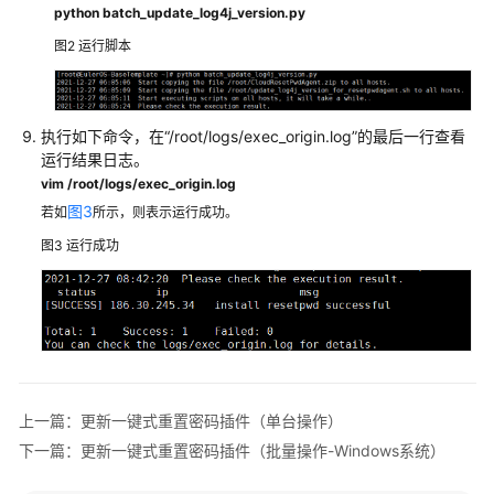
码
python batch_update_log4j_version.py
插
图2
运行脚本
件
安
装
执行如下命令，在“/root/logs/exec_origin.log”的最后一行查看
一
运行结果日志。
键
vim /root/logs/exec_origin.log
式
图3
若如
所示，则表示运行成功。
重
图3
运行成功
置
密
码
插
件
更
新
上一篇：更新一键式重置密码插件（单台操作）
一
下一篇：更新一键式重置密码插件（批量操作-Windows系统）
键
式