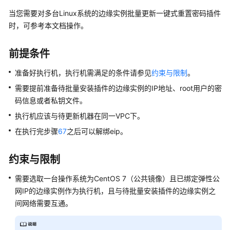
介
当您需要对多台Linux系统的边缘实例批量更新一键式重置密码插件
绍
时，可参考本文档操作。
快
速
前提条件
入
准备好执行机，执行机需满足的条件请参见
约束与限制
。
门
需要提前准备待批量安装插件的边缘实例的IP地址、root用户的密
用
码信息或者私钥文件。
户
执行机应该与待更新机器在同一VPC下。
指
南
在执行完步骤
6
7
之后可以解绑eip。
控
约束与限制
制
台
需要选取一台操作系统为CentOS 7（公共镜像）且已绑定弹性公
功
网IP的边缘实例作为执行机，且与待批量安装插件的边缘实例之
能
间网络需要互通。
概
述