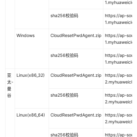
1.myhuaweiclou
操
作-
sha256校验码
https://ap-sout
Windows
1.myhuaweiclou
系
统）
Windows
CloudResetPwdAgent.zip
https://ap-sout
1.myhuaweiclo
常
用
sha256校验码
https://ap-sout
操
1.myhuaweiclo
作
亚
Linux(x86_32)
CloudResetPwdAgent.zip
https://ap-sout
API
太-
2.myhuaweiclou
参
曼
考
sha256校验码
https://ap-sout
谷
2.myhuaweiclou
SDK
Linux(x86_64)
CloudResetPwdAgent.zip
https://ap-sout
参
2.myhuaweiclou
考
sha256校验码
https://ap-sout
常