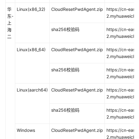
一
华
Linux(x86_32)
CloudResetPwdAgent.zip
https://cn-east
键
东-
2.myhuaweiclou
式
上
重
sha256校验码
https://cn-east
海
置
2.myhuaweiclou
二
密
码
Linux(x86_64)
CloudResetPwdAgent.zip
https://cn-east
插
2.myhuaweiclou
件
sha256校验码
https://cn-east
更
2.myhuaweiclou
新
一
Linux(aarch64)
CloudResetPwdAgent.zip
https://cn-east
键
2.myhuaweiclou
式
重
sha256校验码
https://cn-east
置
2.myhuaweiclou
密
码
Windows
CloudResetPwdAgent.zip
https://cn-east
插
2.myhuaweiclo