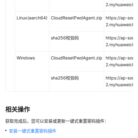
2.myhuaweiclou
见
问
Linux(aarch64)
CloudResetPwdAgent.zip
https://ap-sout
题
2.myhuaweiclou
文
sha256校验码
https://ap-sout
档
2.myhuaweiclou
下
载
Windows
CloudResetPwdAgent.zip
https://ap-sout
2.myhuaweiclo
通
sha256校验码
https://ap-sout
用
2.myhuaweiclo
参
考
产
相关操作
品
获取完成后，您可以安装或更新一键式重置密码插件：
术
语
安装一键式重置密码插件