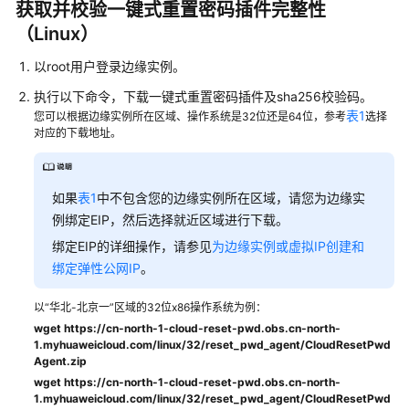
入
获取并校验一键式重置密码插件完整性
门
（Linux）
用
以root用户登录边缘实例。
户
执行以下命令，下载一键式重置密码插件及sha256校验码。
指
表1
您可以根据边缘实例所在区域、操作系统是32位还是64位，参考
选择
南
对应的下载地址。
控
制
如果
表1
中不包含您的边缘实例所在区域，请您为边缘实
台
例绑定EIP，然后选择就近区域进行下载。
功
能
绑定EIP的详细操作，请参见
为边缘实例或虚拟IP创建和
概
绑定弹性公网IP
。
述
以“华北-北京一”区域的32位x86操作系统为例：
创
wget https://cn-north-1-cloud-reset-pwd.obs.cn-north-
1.myhuaweicloud.com/linux/32/reset_pwd_agent/CloudResetPwd
建
Agent.zip
IAM
wget
https://cn-north-1-cloud-reset-pwd.obs.cn-north-
用
1.myhuaweicloud.com/linux/32/reset_pwd_agent/CloudResetPwd
户