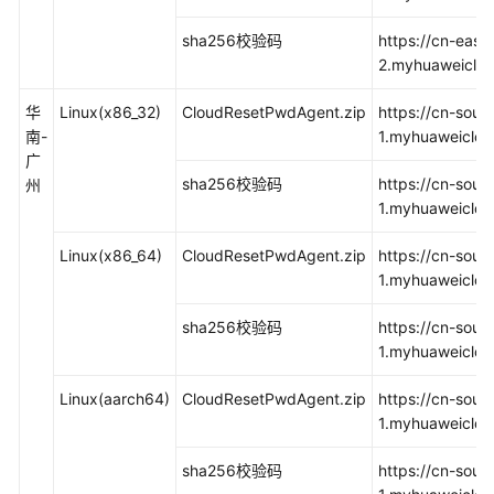
件
（单
sha256校验码
https://cn-east
台
2.myhuaweiclo
操
作）
华
Linux(x86_32)
CloudResetPwdAgent.zip
https://cn-sout
南-
1.myhuaweiclou
更
广
新
sha256校验码
https://cn-sout
州
一
1.myhuaweiclou
键
Linux(x86_64)
式
CloudResetPwdAgent.zip
https://cn-sout
重
1.myhuaweiclou
置
sha256校验码
https://cn-sout
密
1.myhuaweiclou
码
插
Linux(aarch64)
CloudResetPwdAgent.zip
https://cn-sout
件
1.myhuaweiclou
（批
量
sha256校验码
https://cn-sout
操