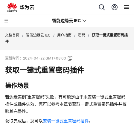
智能边缘云 IEC
文档首页
/
智能边缘云 IEC
/
用户指南
/
密码
/
获取一键式重置密码插
件
最
更新时间：
2024-04-22 GMT+08:00
新
动
获取一键式重置密码插件
态
操作场景
产
品
若边缘实例“重置密码”失败，有可能是由于未安装一键式重置密码
介
插件或插件失效，您可以参考本章节获取一键式重置密码插件并校
绍
验其完整性。
获取完成后，您可以
安装一键式重置密码插件
。
快
速