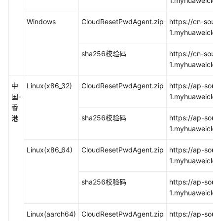
1.myhuaweiclou
作-
Linux
Windows
CloudResetPwdAgent.zip
https://cn-sout
系
1.myhuaweiclo
统
root
sha256校验码
https://cn-sout
用
1.myhuaweiclo
户）
中
Linux(x86_32)
CloudResetPwdAgent.zip
https://ap-sout
更
国-
1.myhuaweiclou
新
香
一
sha256校验码
https://ap-sout
港
键
1.myhuaweiclou
式
重
Linux(x86_64)
CloudResetPwdAgent.zip
https://ap-sout
置
1.myhuaweiclou
密
码
sha256校验码
https://ap-sout
插
1.myhuaweiclou
件
（批
Linux(aarch64)
CloudResetPwdAgent.zip
https://ap-sout
量