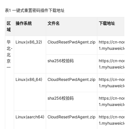
警
表1
一键式重置密码插件下载地址
审
区
操作系统
文件名
下载地址
计
域
配
华
Linux(x86_32)
CloudResetPwdAgent.zip
https://cn-nort
额
北-
1.myhuaweiclou
调
北
整
sha256校验码
https://cn-nort
京
1.myhuaweiclou
一
密
码
Linux(x86_64)
CloudResetPwdAgent.zip
https://cn-nort
1.myhuaweiclou
在
控
sha256校验码
https://cn-nort
制
1.myhuaweiclou
台
重
Linux(aarch64)
CloudResetPwdAgent.zip
https://cn-nort
置
1.myhuaweiclou
边