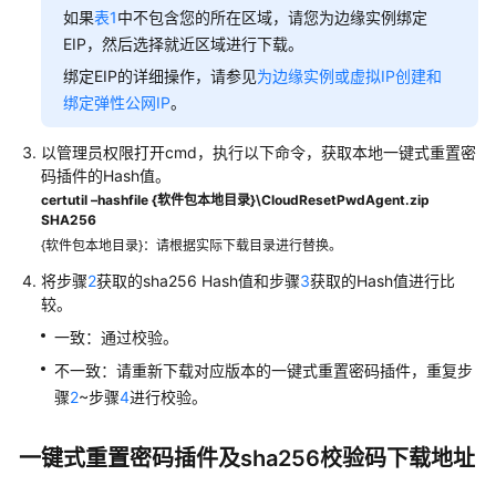
如果
表1
中不包含您的所在区域，请您为边缘实例绑定
缘
EIP，然后选择就近区域进行下载。
镜
像
绑定EIP的详细操作，请参见
为边缘实例或虚拟IP创建和
绑定弹性公网IP
。
边
缘
以管理员权限打开cmd，执行以下命令，获取本地一键式重置密
网
码插件的Hash值。
络
certutil –hashfile {软件包本地目录}\CloudResetPwdAgent.zip
SHA256
边
{软件包本地目录}：请根据实际下载目录进行替换。
缘
将步骤
2
获取的sha256 Hash值和步骤
3
获取的Hash值进行比
硬
较。
盘
一致：通过校验。
监
不一致：请重新下载对应版本的一键式重置密码插件，重复步
控
骤
2
~步骤
4
进行校验。
数
据
一键式重置密码插件及sha256校验码下载地址
告