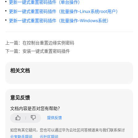
更新一键式重置密码插件（单台操作）
责
任
更新一键式重置密码插件（批量操作-Linux系统root用户）
共
更新一键式重置密码插件（批量操作-Windows系统）
担
云
上一篇：在控制台重置边缘实例密码
服
下一篇：安装一键式重置密码插件
务
等
级
相关文档
协
议
（SLA）
意见反馈
白
皮
文档内容是否对您有帮助？
书
提供反馈
资
源
如您有其它疑问，您也可以通过华为云社区问答频道来与我们联系探讨
云宝助手提问
云社区提问