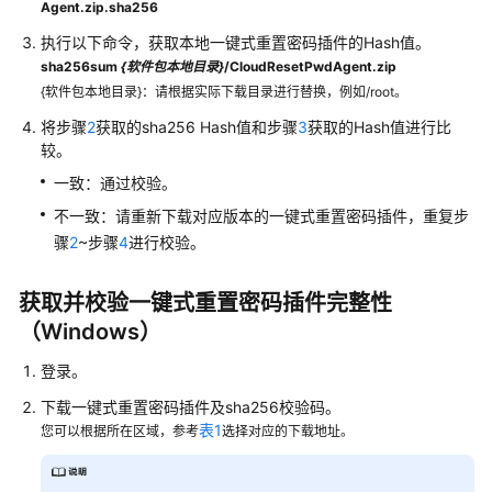
Agent.zip.sha256
并
执行以下命令，获取本地一键式重置密码插件的Hash值。
授
sha256sum
{
软件包本地目录
}
/CloudResetPwdAgent.zip
权
{软件包本地目录}：请根据实际下载目录进行替换，例如/root。
使
用
将步骤
2
获取的sha256 Hash值和步骤
3
获取的Hash值进行比
IEC
较。
一致：通过校验。
管
不一致：请重新下载对应版本的一键式重置密码插件，重复步
理
骤
2
~步骤
4
进行校验。
边
缘
业
获取并校验一键式重置密码插件完整性
务
（Windows）
边
登录。
缘
下载一键式重置密码插件及sha256校验码。
实
表1
您可以根据所在区域，参考
选择对应的下载地址。
例
边