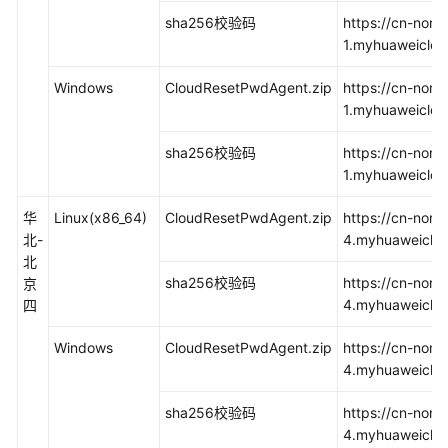
缘
sha256校验码
https://cn-nort
实
1.myhuaweiclou
例
密
Windows
CloudResetPwdAgent.zip
https://cn-nort
码
1.myhuaweiclo
sha256校验码
https://cn-nort
获
1.myhuaweiclo
取
一
华
Linux(x86_64)
CloudResetPwdAgent.zip
https://cn-nort
键
北-
4.myhuaweiclou
式
北
重
sha256校验码
https://cn-nort
京
置
4.myhuaweiclou
四
密
码
Windows
CloudResetPwdAgent.zip
https://cn-nort
插
4.myhuaweiclo
件
sha256校验码
https://cn-nort
安
4.myhuaweiclo
装