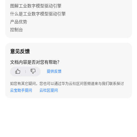
南
图解工业数字模型驱动引擎
什么是工业数字模型驱动引擎
UI
产品优势
引
控制台
擎
使
用
意见反馈
指
南
文档内容是否对您有帮助？
提供反馈
数
字
如您有其它疑问，您也可以通过华为云社区问答频道来与我们联系探讨
主
云宝助手提问
云社区提问
线
引
擎
用
户
指
南