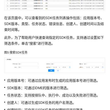
步
应
在该页面中，可以查看到的SDK任务列表操作包括：应用版本号、
用
SDK版本、类型、任务状态、错误信息、创建人、创建时间以及结
配
束时间等。
置
此外，为了帮助用户快速查询指定的SDK任务，支持通过设置如下
筛选条件，单击
“搜索”
进行筛选。
SDK
管
图5
搜索SDK任务
理
系
统
管
应用版本号：可通过应用发布时生成的应用版本号进行筛选。
理
SDK版本：可通过iDME的版本进行筛选。
运
任务状态：支持按排队中、执行中、成功以及失败进行筛选。
行
创建人：可通过生成SDK任务的用户名筛选。
态
使
创建时间：可自定义SDK任务的创建时间进行筛选。