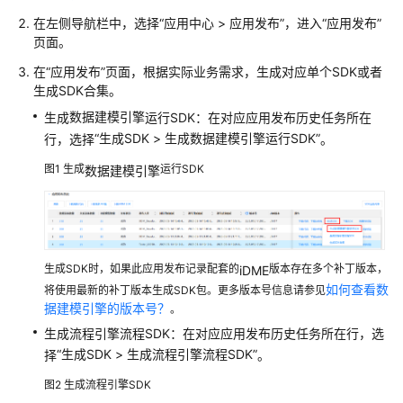
在左侧导航栏中，选择
“
应用中心
>
应用发布
”
，进入
“应用发布”
数
页面。
据
建
在
“应用发布”
页面，根据实际业务需求，生成对应单个SDK或者
模
生成SDK合集。
引
数据建模引擎
生成
运行SDK：在对应应用发布历史任务所在
擎
“
生成SDK
>
生成数据建模引擎运行SDK
”
行，选择
。
用
户
图1
生成
运行SDK
数据建模引擎
指
南
设
计
生成SDK时，如果此应用发布记录配套的
版本存在多个补丁版本，
iDME
态
如何查看数
将使用最新的补丁版本生成SDK包。更多版本号信息请参见
使
据建模引擎的版本号？
。
用
生成流程引擎流程SDK：在对应应用发布历史任务所在行，选
指
“
生成SDK
>
生成流程引擎流程SDK
”
择
。
南
图2
生成流程引擎SDK