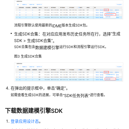
数
据
看
板
流程引擎默认使用最新的
版本生成SDK包。
iDME
“
生成
生成SDK合集：在对应应用发布历史任务所在行，选择
我
的
SDK
>
生成SDK合集
”
。
工
SDK合集包含
运行SDK和流程引擎运行SDK。
数据建模引擎
作
图3
生成SDK合集
空
间
数
据
在弹出的提示框中，单击
“确定”
。
模
如需查看生成SDK的进展，可单击
进行查看。
“SDK任务列表”
型
管
下载
数据建模引擎
SDK
理
登录应用设计态
。
基