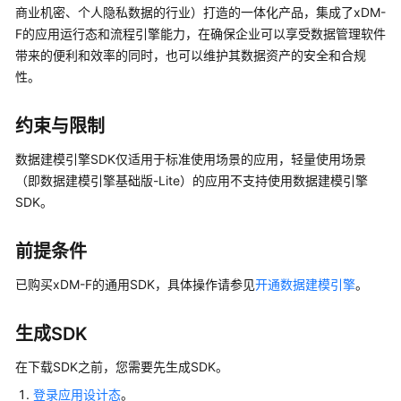
介
商业机密、个人隐私数据的行业）打造的一体化产品，集成了
xDM-
绍
F
的
应用运行态
和流程引擎能力，在确保企业可以享受数据管理软件
带来的便利和效率的同时，也可以维护其数据资产的安全和合规
计
性。
费
说
约束与限制
明
数据建模引擎
SDK仅适用于标准使用场景的应用，轻量使用场景
快
（即数据建模引擎基础版-Lite）的应用不支持使用
数据建模引擎
速
SDK。
入
门
前提条件
控
已购买
xDM-F
的通用SDK，具体操作请参见
开通数据建模引擎
。
制
台
操
生成SDK
作
在下载SDK之前，您需要先生成SDK。
指
南
登录应用设计态
。