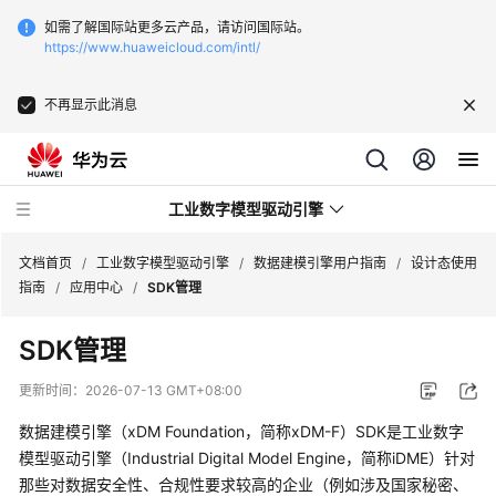
如需了解国际站更多云产品，请访问国际站。
https://www.huaweicloud.com/intl/
不再显示此消息
工业数字模型驱动引擎
文档首页
/
工业数字模型驱动引擎
/
数据建模引擎用户指南
/
设计态使用
指南
/
应用中心
/
SDK管理
最
SDK管理
新
动
更新时间：
2026-07-13 GMT+08:00
态
数据建模引擎（xDM Foundation，简称xDM-F）
SDK是
工业数字
产
模型驱动引擎（Industrial Digital Model Engine，简称iDME）
针对
品
那些对数据安全性、合规性要求较高的企业（例如涉及国家秘密、