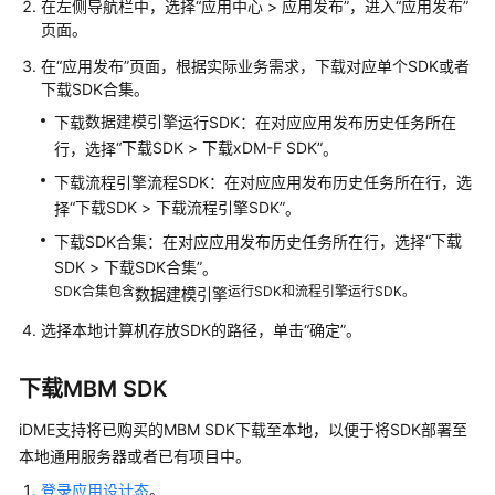
础
在左侧导航栏中，选择
“
应用中心
>
应用发布
”
，进入
“应用发布”
数
页面。
据
在
“应用发布”
页面，根据实际业务需求，下载对应单个SDK或者
管
下载SDK合集。
理
数据建模引擎
下载
运行SDK：在对应应用发布历史任务所在
“
下载SDK
>
下载
xDM-F
SDK
”
行，选择
。
数
据
下载流程引擎流程SDK：在对应应用发布历史任务所在行，选
服
“
下载SDK
>
下载流程引擎SDK
”
择
。
务
“
下载
下载SDK合集：在对应应用发布历史任务所在行，选择
管
SDK
>
下载SDK合集
”
。
理
SDK合集包含
运行SDK和流程引擎运行SDK。
数据建模引擎
工
选择本地计算机存放SDK的路径，单击
“确定”
。
业
数
下载MBM SDK
据
模
iDME
支持将已购买的MBM SDK下载至本地，以便于将SDK部署至
型
本地通用服务器或者已有项目中。
模
登录应用设计态
。
板