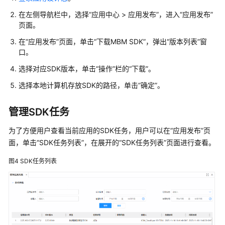
库
在左侧导航栏中，选择
“
应用中心
>
应用发布
”
，进入
“应用发布”
页面。
应
在
“应用发布”
页面，单击
“下载MBM SDK”
，弹出
“版本列表”
窗
用
口。
中
心
选择对应SDK版本，单击
“操作”
栏的
“下载”
。
选择本地计算机存放SDK的路径，单击
“确定”
。
用
户
管理SDK任务
管
理
为了方便用户查看当前应用的SDK任务，用户可以在
“应用发布”
页
面，单击
“SDK任务列表”
，在展开的
“SDK任务列表”
页面进行查看。
应
用
图4
SDK任务列表
发
布
应
用
同