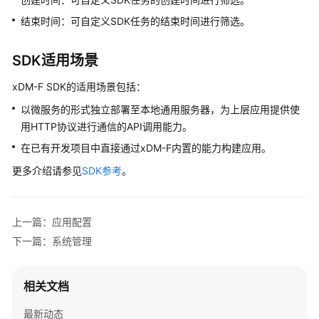
用
结束时间：可自定义SDK任务的结束时间进行筛选。
指
南
SDK适用场景
流
xDM-F
SDK的适用场景包括：
程
以微服务的形式独立部署至本地通用服务器，为上层应用提供使
引
擎
用HTTP协议进行通信的API调用能力。
使
在已有开发项目中直接通过
xDM-F
内置的能力构建应用。
用
更多介绍请参见
SDK参考
。
指
南
规
上一篇：应用配置
则
下一篇：系统管理
引
擎
使
相关文档
用
最新动态
指