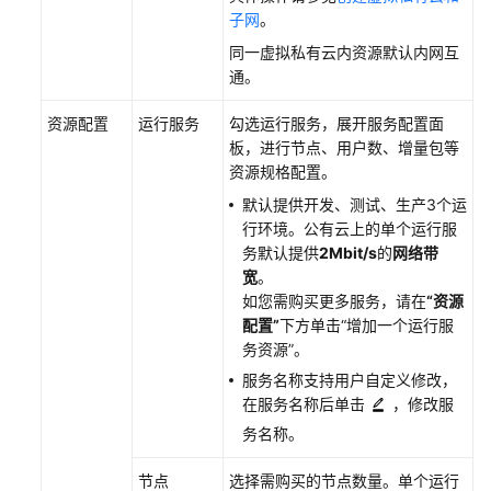
践
子网
。
同一虚拟私有云内资源默认内网互
开
通。
发
指
资源配置
运行服务
勾选运行服务，展开服务配置面
南
板，进行节点、用户数、增量包等
资源规格配置。
API
默认提供开发、测试、生产3个运
参
行环境。公有云上的单个运行服
考
务默认提供
2Mbit/s
的
网络带
宽
。
SDK
如您需购买更多服务，请在
“资源
参
配置”
下方单击
“增加一个运行服
考
务资源”
。
服务名称支持用户自定义修改，
常
在服务名称后单击
，修改服
见
务名称。
问
题
节点
选择需购买的节点数量。单个运行