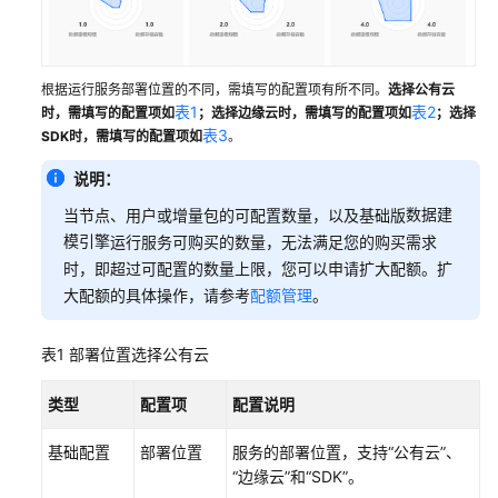
字
主
线
引
根据运行服务部署位置的不同，需填写的配置项有所不同。
选择公有云
擎
表1
表2
时，需填写的配置项如
；选择边缘云时，需填写的配置项如
；选择
表3
SDK时，需填写的配置项如
。
购
买
说明：
工
数据建
当节点、用户或增量包的可配置数量，以及基础版
业
模引擎
运行服务可购买的数量，无法满足您的购买需求
元
时，即超过可配置的数量上限，您可以申请扩大配额。扩
服
大配额的具体操作，请参考
配额管理
。
务
管
表1
部署位置选择公有云
理
iDME
类型
配置项
配置说明
用
户
基础配置
部署位置
服务的部署位置，支持
“公有云”
、
“边缘云”
和
“SDK”
。