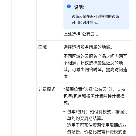
总
览
说明：
边缘云仅在识别到有效的边缘
工
可用区时才显示。
业
此处选择
“公有云”
。
元
服
区域
选择运行服务所属的地域。
务
不同区域的云服务产品之间内网互
数
不相通，建议选择最靠近您的地
据
域，可减少网络时延，提高访问速
建
度。
模
引
计费模式
“部署位置”
选择
“公有云”
时，支持
擎
包年/包月和按需计费两种计费模
式。
数
包年/包月：预付费模式，按照订
字
单的购买周期结算。
主
适用于可预估资源使用周期的业
线
务场景，价格比按需计费模式更
引