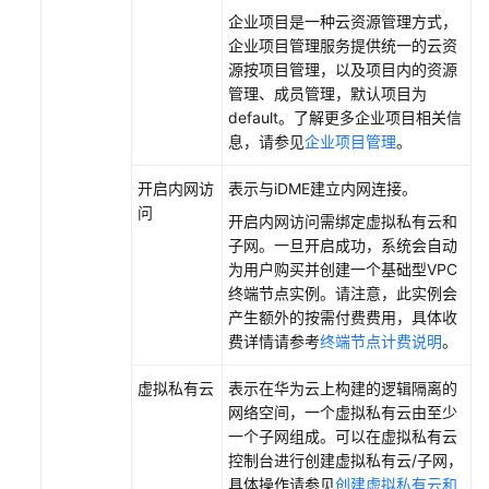
企业项目是一种云资源管理方式，
擎
企业项目管理服务提供统一的云资
用
源按项目管理，以及项目内的资源
户
管理、成员管理，默认项目为
指
default。了解更多企业项目相关信
南
息，请参见
企业项目管理
。
数
开启内网访
表示与iDME建立内网连接。
字
问
主
开启内网访问需绑定虚拟私有云和
线
子网。一旦开启成功，系统会自动
引
为用户购买并创建一个基础型VPC
擎
终端节点实例。请注意，此实例会
用
产生额外的按需付费费用，具体收
户
费详情请参考
终端节点计费说明
。
指
南
虚拟私有云
表示在华为云上构建的逻辑隔离的
网络空间，一个虚拟私有云由至少
最
一个子网组成。可以在虚拟私有云
佳
控制台进行创建虚拟私有云/子网，
实
具体操作请参见
创建虚拟私有云和