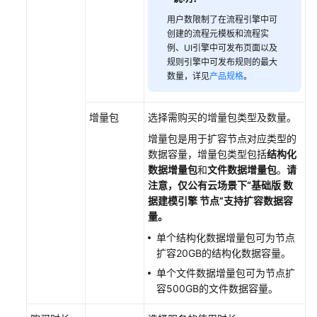
用户数限制了在流程引擎中可
云
创建的流程元模板和流程实
服
例、UI引擎中可发布页面以及
务
规则引擎中可发布规则的最大
等
数量，详见
产品规格
。
级
协
增量包
选择需购买的增量包类型及数量。
议
（SLA）
增量包是用于扩容节点对应类型的
数据容量，增量包类型包括
结构化
白
数据增量包
和
文件数据增量包
。
请
皮
注意，
仅公有云场景下
“基础版 数
书
据建模引擎 节点”
支持扩容数据容
资
量。
源
单个结构化数据增量包可为节点
扩容20GB的结构化数据容量。
支
单个文件数据增量包可为节点扩
持
容500GB的文件数据容量。
区
域