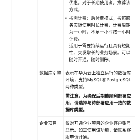
优惠。对于长期使用者，推荐该
擎
方式。
按需计费：后付费模式，按照服
组
务实际使用时长计费，计费周期
织
为一小时，不足一小时按一小时
管
计费。
理
适用于需要持续运行且具有短期
性、突发增长的业务场景。可以
审
随时开通，随时删除。
计
数据库引擎
表示在华为云上独立运行的数据库
配
环境，支持MySQL和PostgreSQL
额
两种类型。
管
需注意，为确保后期能顺利部署应
理
用，请选择与待部署应用一致的数
据库类型。
数
据
企业项目
仅对开通企业项目的企业客户
账号
建
显示。如需使用该功能，请联系客
模
服申请开通。
引