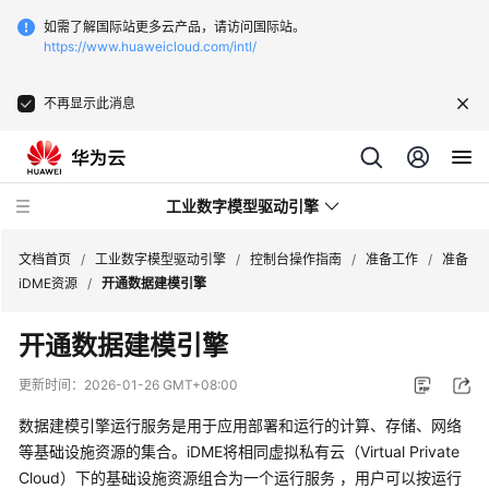
如需了解国际站更多云产品，请访问国际站。
https://www.huaweicloud.com/intl/
不再显示此消息
工业数字模型驱动引擎
文档首页
/
工业数字模型驱动引擎
/
控制台操作指南
/
准备工作
/
准备
iDME资源
/
开通数据建模引擎
最
开通数据建模引擎
新
动
更新时间：
2026-01-26 GMT+08:00
态
数据建模引擎
运行服务是用于应用部署和运行的计算、存储、网络
产
等基础设施资源的集合。
iDME
将相同虚拟私有云（Virtual Private
品
Cloud）下的基础设施资源组合为一个运行服务 ，用户可以按运行