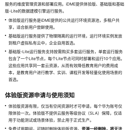
介
服务的维度管理资源和部署应用。
iDME
提供体验版、基础版和基础
绍
版-Lite的
数据建模引擎
运行服务。
体验版运行服务是
iDME
提供的公共运行环境资源池，多租户共
计
享，适合新用户尝鲜使用。
费
说
基础版运行服务提供了物理隔离的运行环境，运行环境实例发放
明
到租户虚拟私有云中，企业自用首选。
基础版-Lite运行服务支持按需购买多套运行服务，单套运行服务
快
包含了一个Lite节点，每个Lite节点可同时部署和运行10个应用。
速
这些应用共享同一套云资源，从而有效降低教育用户的费用成
入
本，是教育用户进行教学、实训、课程开发等轻量化使用场景的
门
首选。
控
制
体验版资源申请与使用须知
台
体验版资源有限，仅当有空闲资源时才可申请，每个华为账号仅
操
作
限体验一次。体验版不提供云服务等级协议（SLA）保障，仅适
指
用于功能测试或场景体验，禁止用于正式生产。
南
免费试用期间，可随时删除体验版资源。
资源一经删除，将无法