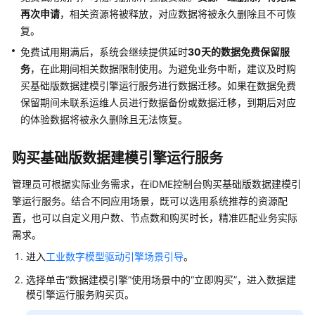
再次申请
，相关资源将被释放，对应数据将被永久删除且不可恢
使
复。
用
免费试用期满后，系统会继续提供延时
30天的数据免费保留服
前
务
，在此期间相关数据限制使用。为避免业务中断，建议及时购
必
读
买基础版
数据建模引擎
运行服务进行数据迁移。如果在数据免费
保留期间未联系运维人员进行数据备份或数据迁移，到期后对应
准
的体验数据将被永久删除且无法恢复。
备
工
购买基础版数据建模引擎运行服务
作
管理员可根据实际业务需求，在
iDME控制台
购买基础版
数据建模引
准
擎
运行服务。结合不同应用场景，既可以选用系统推荐的资源配
备
置，也可以自定义用户数、节点数和购买时长，精准匹配业务实际
iDME
需求。
资
进入
工业数字模型驱动引擎场景引导
。
源
选择单击
“数据建模引擎”
使用场景中的
“立即购买”
，进入
数据建
开
模引擎
运行服务购买页。
通