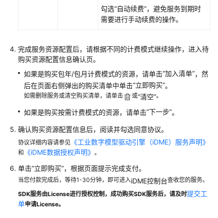
勾选
“自动续费”
，避免服务到期时
需要进行手动续费的操作。
完成服务资源配置后，请根据不同的计费模式继续操作，进入待
购买资源配置信息确认页。
“加入清单”
如果是购买包年/包月计费模式的资源，请单击
，然
“立即购买”
后在页面右侧弹出的购买清单中单击
。
如需删除服务或清空购买清单，请单击
或
。
“清空”
“下一步”
如果是购买按需计费模式的资源，请单击
。
确认购买资源配置信息后，阅读并勾选同意协议。
《工业数字模型驱动引擎（iDME）服务声明》
协议详细内容请参见
《iDME数据授权声明》
和
。
单击
“立即购买”
，根据页面提示完成支付。
当您付款完成后，等待1-30分钟，即可进入
查收您的服务。
iDME控制台
提交工
SDK服务由License进行授权控制，成功购买SDK服务后，请及时
单
申请License。