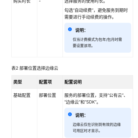
购买时长
-
选择服务的使用时长。
勾选
“自动续费”
，避免服务到期时
系
需要进行手动续费的操作。
统
权
说明：
限
仅当计费模式为包年/包月时需
要设置该项。
表2
部署位置选择边缘云
类型
配置项
配置说明
基础配置
部署位置
服务的部署位置，支持
“公有云”
、
“边缘云”
和
“SDK”
。
说明：
边缘云仅在识别到有效的边缘
可用区时才显示。