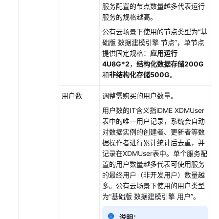
服务配置的节点数量越多代表运行
文
服务的规格越高。
档
下
公有云场景下使用的节点类型为
“基
载
础版 数据建模引擎 节点”
，单节点
提供固定规格：
应用运行
4U8G
*2
，
结构化数据存储200G
通
和
非结构化存储500G
。
用
参
用户数
调整需购买的用户数量。
考
用户数的IT含义指iDME XDMUser
表中的唯一用户记录，系统会自动
产
对数据实例的创建者、更新者等数
品
据操作者进行累计统计后去重，并
术
记录在XDMUser表中。单个服务配
语
置的用户数量越多代表可使用服务
的最终用户（非开发用户）数量越
责
多。
公有云场景下使用的用户类型
任
为
“基础版
数据建模引擎
用户”
。
共
担
说明：