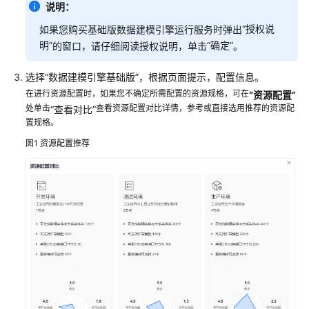
iDME
说明：
设
“授权说
如果您购买基础版数据建模引擎运行服务时弹出
计
明”
“确定”
的窗口，请仔细阅读授权说明，单击
。
服
务
选择
“数据建模引擎基础版”
，根据页面提示，配置信息。
（免
在进行资源配置时，如果您不确定所需配置的资源规格，可在
“资源配置”
费）
处单击
查看资源配置对比详情，参考或直接选用推荐的资源配
“查看对比”
置规格。
开
通
图1
资源配置推荐
数
据
建
模
引
擎
开
通
数