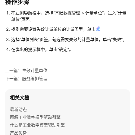
说
操作步骤
明
在左侧导航栏中，选择
“
基础数据管理 > 计量单位
”
，进入
“计量
单位”
页面。
快
速
找到需要设置失效计量单位的计量类型，单击
。
入
选择
“单位列表”
页签，勾选需要失效的计量单位，单击
“失效”
。
门
在弹出的提示框中，单击
“确定”
。
控
制
台
上一篇：生效计量单位
操
下一篇：服务编排管理
作
指
南
相关文档
数
最新动态
据
图解工业数字模型驱动引擎
建
什么是工业数字模型驱动引擎
模
产品优势
引