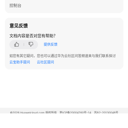
控制台
擎
用
户
指
意见反馈
南
文档内容是否对您有帮助？
设
提供反馈
计
如您有其它疑问，您也可以通过华为云社区问答频道来与我们联系探讨
态
云宝助手提问
云社区提问
使
用
指
南
运
行
态
©2026 Huaweicloud.com 版权所有
黔ICP备20004760号-14
苏B2-20130048号
使
A2.B1.B2-20070312
用
增值电信业务经营许可证：B1.B2-20200593 | 代理域名注册服务机构：新网、西数
指
电子营业执照
贵公网安备 52990002000093号