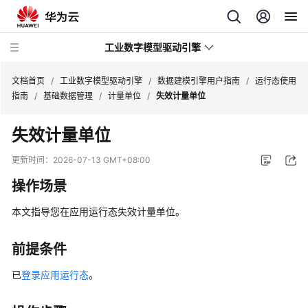
工业数字模型驱动引擎
文档首页
/
工业数字模型驱动引擎
/
数据建模引擎用户指南
/
运行态使用
指南
/
基础数据管理
/
计量单位
/
失效计量单位
最
失效计量单位
新
动
更新时间：
2026-07-13 GMT+08:00
态
操作场景
产
本文指导您在
应用运行态
失效计量单位。
品
介
绍
前提条件
已
登录应用运行态
。
计
费