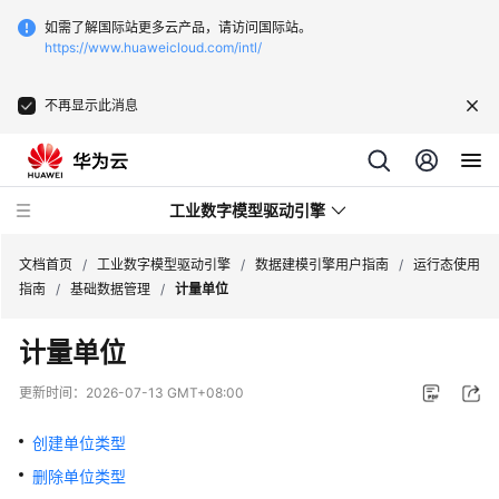
如需了解国际站更多云产品，请访问国际站。
https://www.huaweicloud.com/intl/
不再显示此消息
工业数字模型驱动引擎
文档首页
/
工业数字模型驱动引擎
/
数据建模引擎用户指南
/
运行态使用
指南
/
基础数据管理
/
计量单位
最
计量单位
新
动
更新时间：
2026-07-13 GMT+08:00
态
创建单位类型
产
删除单位类型
品