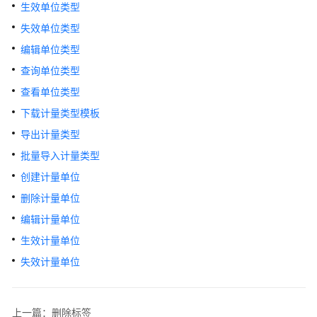
介
生效单位类型
绍
失效单位类型
编辑单位类型
计
费
查询单位类型
说
查看单位类型
明
下载计量类型模板
快
导出计量类型
速
批量导入计量类型
入
创建计量单位
门
删除计量单位
控
编辑计量单位
制
生效计量单位
台
操
失效计量单位
作
指
南
上一篇：删除标签