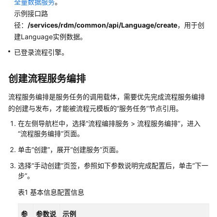
全量数据服务
。
示例接口路
数
径：
/services/rdm/common/api/Language/create
，用于创
据
建
建Language实例数据。
模
已登录流程引擎。
引
擎
创建流程服务编排
用
户
流程服务编排是服务任务的调用载体，需要优先完成流程服务编排
指
的创建与发布，才能被流程元模板的
“服务任务”
节点引用。
南
在左侧导航栏中，选择
“
流程
编排服务
>
流程服务编排
”
，进入
“流程服务编排”
设
页面。
计
单击
“创建”
，展开
“创建服务”
页面。
态
选择
使
“手动创建”
页签，参照如下参数说明完成配置后，单击
“下一
步”
。
用
指
表1
基本信息配置信息
南
参
参数说
示例