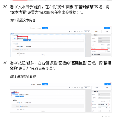
发
指
选中
“文本展示”
组件，在右侧
“属性”
面板的
“基础信息”
区域，将
“文本内容”
设置为
“获取服务任务出参数据：”
。
南
图11
设置文本内容
API
参
考
SDK
参
考
选中
“按钮”
组件，在右侧
“属性”
面板的
“基础信息”
区域，将
“按钮
名称”
设置为
“获取流程变量”
。
常
图12
设置按钮名称
见
问
题
文
档
下