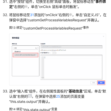
载
选中
“按钮”
组件，切换至右侧
“高级”
面板，将鼠标移动至
“事件绑
定”
右侧的
，单击
“onClick 鼠标单击时触发”
。
将鼠标移动至
31
添加的
“onClick”
右侧的
，单击
“自定义JS”
，在
通
弹窗中选择
“customGetProcessVariablesRequest”
并确认。
用
参
图13
绑定
事件
“customGetProcessVariablesRequest”
考
产
品
术
语
责
任
共
担
选中
“输入框”
组件，在右侧属性面板的
“基础信息”
区域，单击
“默
认值”
右侧的
，在弹窗中选择
25
添加的页面变量
云
“this.state.output”
并确认。
服
图14
绑定
变量
“this.state.output”
务