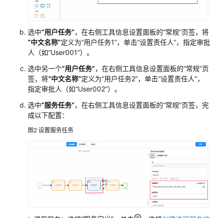
程
编
辑
选中
“用户任务”
，在右侧工具信息设置面板的
“常规”
页签，将
页
“中文名称”
定义为
“用户任务1”
，单击
“设置责任人”
，指定审批
面
人（如
“User001”
）。
设
选中另一个
“用户任务”
，在右侧工具信息设置面板的
“常规”
页
置
签，将
“中文名称”
定义为
“用户任务2”
，单击
“设置责任人”
，
流
指定审批人（如
“User002”
）。
程
工
选中
“服务任务”
，在右侧工具信息设置面板的
“常规”
页签，完
具
成以下配置：
属
图2
设置服务任务
性
在
数
据
编
辑
页