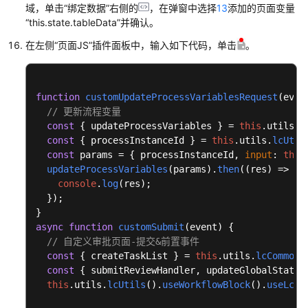
域，单击
“绑定数据”
右侧的
，在弹窗中选择
13
添加的页面变量
“this.state.tableData”
并确认。
为
流
在左侧
“页面JS”
插件面板中，输入如下代码，单击
。
程
元
模
function
customUpdateProcessVariablesRequest
(
even
板
// 更新流程变量
定
const
 { updateProcessVariables } = 
this
.
utils
.
l
义
const
 { processInstanceId } = 
this
.
utils
.
lcUtil
与
const
 params = { processInstanceId, 
input
: 
this
管
updateProcessVariables
(params).
then
(
(
res
) =>
 {

理
console
.
log
(res);

流
  });

程
插
async
function
customSubmit
(
event
) {

件
// 自定义审批页面-提交&前置事件
const
 { createTaskList } = 
this
.
utils
.
lcCommonJ
流
const
 { submitReviewHandler, updateGlobalStateHa
程
this
.
utils
.
lcUtils
().
useWorkflowBlock
().
useLcbR
引