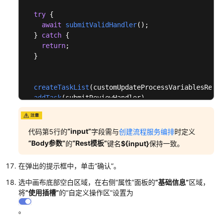
擎
功
try
 {

能
await
submitValidHandler
();

案
  } 
catch
 {

return
;

例
  }

流
程
createTaskList
(customUpdateProcessVariablesReque
变
addTask
(submitReviewHandler).

量
addTask
(updateGlobalStateHandler).

在
addTask
(reloadPage).

服
startTask
();

“input”
代码第5行的
字段需与
创建流程服务编排
时定义
务
}
“Body参数”
“Rest模板”
的
键名
${input}
保持一致。
任
务
在弹出的提示框中，单击
“确认”
。
出
入
选中画布底部空白区域，在右侧
“属性”
面板的
“基础信息”
区域，
参
将
“使用插槽”
的
“自定义操作区”
设置为
中
。
的
应