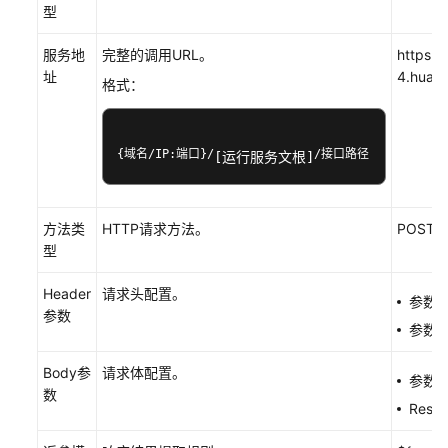
擎
型
概
述
服务地
完整的调用URL。
https:/
址
4.huaw
格式：
如
何
访
{域名/IP:端口}/
/接口路径
问
[运行服务文根]
流
程
引
方法类
HTTP请求方法。
POST
擎
型
通
Header
请求头配置。
参数名称
过
参数
参数名称
流
程
Body参
请求体配置。
编
参数类
数
排
Rest模
服
务