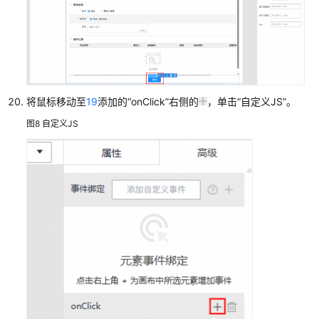
务
通
过
流
程
将鼠标移动至
19
添加的
“onClick”
右侧的
，单击
“自定义JS”
。
运
行
图8
自定义JS
服
务
运
行
流
程
监
控
和
管
理