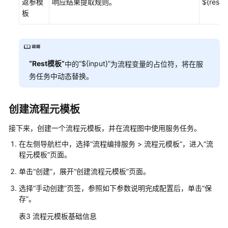
返参模
响应结果提取规则。
${respo
创
板
建
流
程
元
“Rest模板”
“${input}”
中的
为流程变量的占位符，将在服
模
务任务中动态替换。
板
通
创建流程元模板
过
流
接下来，创建一个流程元模板，并在流程图中使用服务任务。
程
在左侧导航栏中，选择
“
流程编排服务
>
流程元模板
”
，进入
“流
编
程元模板”
页面。
排
服
单击
“创建”
，展开
“创建流程元模板”
页面。
务
选择
“手动创建”
页签，参照如下参数说明完成配置后，单击
“保
编
存”
。
排
流
表3
流程元模板基础信息
程