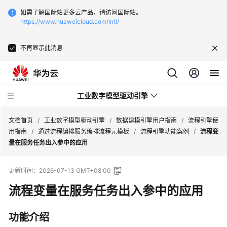
如需了解国际站更多云产品，请访问国际站。
https://www.huaweicloud.com/intl/
不再显示此消息
工业数字模型驱动引擎
文档首页
/
工业数字模型驱动引擎
/
数据建模引擎用户指南
/
流程引擎使
用指南
/
通过流程编排服务编排流程元模板
/
流程引擎功能案例
/
流程变
量在服务任务出入参中的应用
最
新
更新时间：
2026-07-13 GMT+08:00
动
态
流程变量在服务任务出入参中的应用
产
功能介绍
品