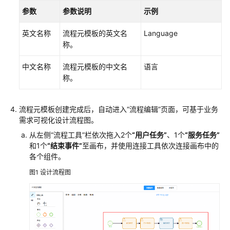
元
参数
参数说明
示例
模
板
英文名称
流程元模板的英文名
Language
称。
在
流
中文名称
流程元模板的中文名
语言
程
称。
编
辑
流程元模板创建完成后，自动进入
“流程编辑”
页面，可基于业务
页
需求可视化设计流程图。
面
配
从左侧
“流程工具”
栏依次拖入2个
“用户任务”
、1个
“服务任务”
置
和1个
“结束事件”
至画布，并使用连接工具依次连接画布中的
流
各个组件。
程
图1
设计流程图
工
具
在
流