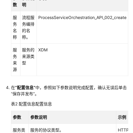
运
数
明
行
态
服
流程服
ProcessServiceOrchestration_API_002_create
使
务
务编排
用
名
的名
指
称
称。
南
服
服务的
XDM
流
务
来源类
程
来
型
引
源
擎
使
用
在
“配置信息”
中，参照如下参数说明完成配置，确认无误后单击
“保存并发布”
指
。
南
表2
配置信息配置信息
流
参数
参数说明
示例
程
引
服务类
服务的协议类型。
HTTP