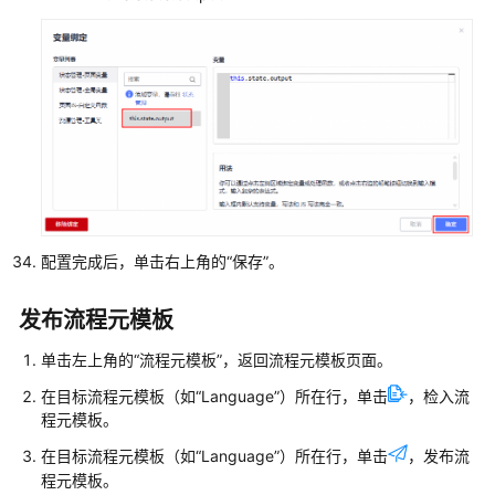
等
级
协
议
（SLA）
白
皮
书
资
配置完成后，单击右上角的
“保存”
。
源
发布流程元模板
支
持
单击左上角的
“流程元模板”
，返回流程元模板页面。
区
域
在目标流程元模板（如
“Language”
）所在行，单击
，检入流
程元模板。
系
在目标流程元模板（如
“Language”
）所在行，单击
，发布流
统
程元模板。
权