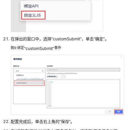
流
程
运
行
服
务
在弹出的窗口中，选择
“customSubmit”
，单击
“确定”
。
图9
绑定
事件
“customSubmit”
监
控
和
管
理
流
程
编
排
服
务
配置完成后，单击右上角的
“保存”
。
流