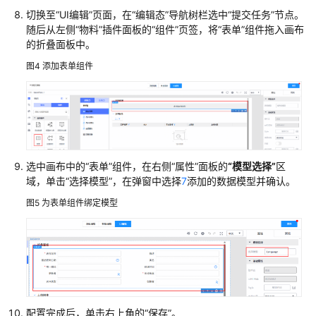
切换至
“UI编辑”
页面，在
“编辑态”
导航树栏选中
“提交任务”
节点。
编
随后从左侧
“物料”
插件面板的
“组件”
页签，将
“表单”
组件拖入画布
辑
的折叠面板中。
页
面
图4
添加表单组件
设
置
插
件
属
性
选中画布中的
“表单”
组件，在右侧
“属性”
面板的
“模型选择”
区
域，单击
“选择模型”
，在弹窗中选择
7
添加的数据模型并确认。
在
UI
图5
为表单组件绑定模型
编
辑
页
面
设
置
插
配置完成后，单击右上角的
“保存”
。