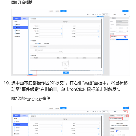
图6
开启插槽
用
发
布
流
程
元
模
板
审
核
选中画布底部操作区的
“提交”
，在右侧
“高级”
面板中，将鼠标移
流
动至
“事件绑定”
右侧的
，单击
“onClick 鼠标单击时触发”
。
程
图7
添加
事件
“onClick”
编
排
服
务
的
任