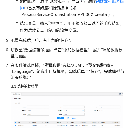
“服务定义”
调用服务：选择
，单击
，选择
创建流程服务编
面
添
排
中已发布的流程服务编排（如
加
“ProcessServiceOrchestration_API_002_create”
）。
数
“output”
结果变量：输入
，用于接收接口返回的响应结果，
据
作为后续节点可复用的流程变量。
模
型
配置完成后，单击右上角的
“保存”
。
切换至
“数据编辑”
页面，单击
“添加数据模型”
，展开
“添加数据模
在
型”
页面。
UI
编
在条件筛选区域，
“所属应用”
选择
“XDM”
，
“英文名称”
输入
“Language”
，筛选出目标模型，勾选后单击
“保存”
，完成模型与
辑
流程的绑定。
页
面
图3
选择数据模型
添
加
插
件
在
UI