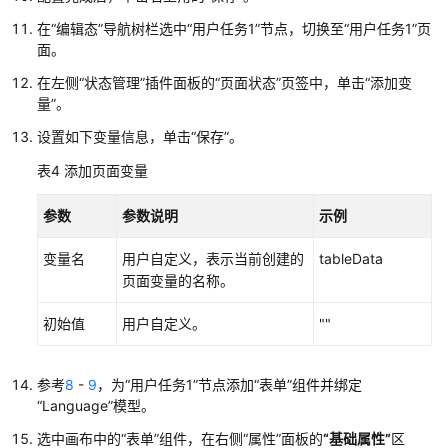
件
在
“编辑态”
导航树栏选中
“用户任务1”
节点，切换至
“用户任务1”
页
高
面。
级
属
在左侧
“状态管理”
插件面板的
“页面状态”
页签中，单击
“添加变
性
量”
。
设置如下变量信息，单击
“保存”
。
为
表4
添加页面变量
流
程
元
参数
参数说明
示例
模
变量名
用户自定义，表示当前创建的
tableData
板
页面变量的名称。
定
义
初始值
用户自定义。
""
流
程
服
参考
8
-
9
，为
“用户任务1”
节点添加
“表单”
组件并绑定
务
“Language”
模型。
编
排
选中画布中的
“表单”
组件，在右侧
“属性”
面板的
“基础属性”
区