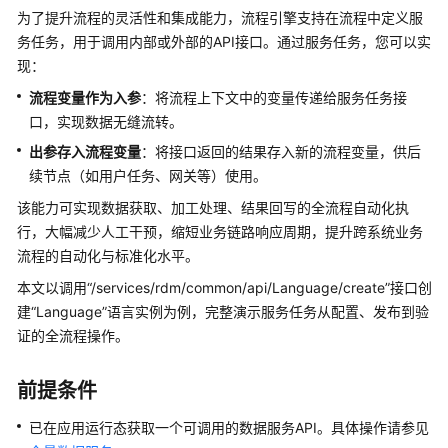
介
为了提升流程的灵活性和集成能力，流程引擎支持在流程中定义服
绍
务任务，用于调用内部或外部的API接口。通过服务任务，您可以实
现：
计
流程变量作为入参
：将流程上下文中的变量传递给服务任务接
费
说
口，实现数据无缝流转。
明
出参存入流程变量
：将接口返回的结果存入新的流程变量，供后
续节点（如用户任务、网关等）使用。
快
该能力可实现数据获取、加工处理、结果回写的全流程自动化执
速
行，大幅减少人工干预，缩短业务链路响应周期，提升跨系统业务
入
门
流程的自动化与标准化水平。
本文以调用
“/services/rdm/common/api/Language/create”
接口创
控
建
“Language”
语言实例为例，完整演示服务任务从配置、发布到验
制
证的全流程操作。
台
操
前提条件
作
指
已在
应用运行态
获取一个可调用的数据服务API。
具体操作请参见
南