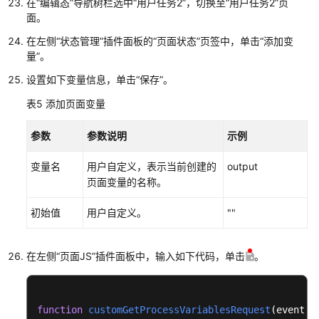
在
“编辑态”
导航树栏选中
“用户任务2”
，切换至
“用户任务2”
页
程
面。
生
态
在左侧
“状态管理”
插件面板的
“页面状态”
页签中，单击
“添加变
中
量”
。
心
设置如下变量信息，单击
“保存”
。
规
表5
添加页面变量
则
引
参数
参数说明
示例
擎
使
变量名
用户自定义，表示当前创建的
output
用
页面变量的名称。
指
南
初始值
用户自定义。
""
UI
在左侧
“页面JS”
插件面板中，输入如下代码，单击
。
引
擎
使
用
function
customGetProcessVariablesRequest
(
event
) {