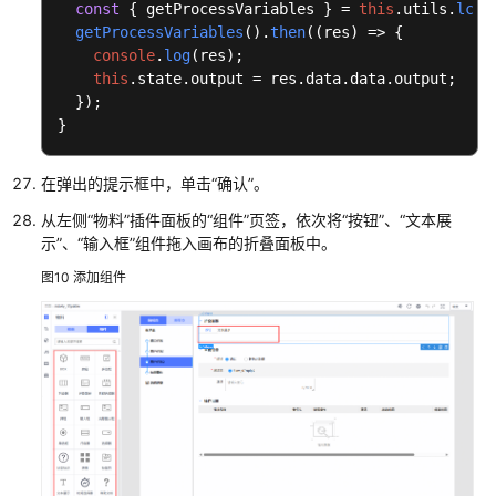
指
const
 { getProcessVariables } = 
this
.
utils
.
lcCo
南
getProcessVariables
().
then
(
(
res
) =>
 {

console
.
log
(res);

this
.
state
.
output
 = res.
data
.
data
.
output
;

数
  });

字
}
主
线
引
在弹出的提示框中，单击
“确认”
。
擎
从左侧
“物料”
插件面板的
“组件”
页签，依次将
“按钮”
、
“文本展
用
示”
、
“输入框”
组件拖入画布的折叠面板中。
户
指
图10
添加组件
南
最
佳
实
践
开