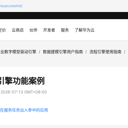
loud.com/intl/
定价
云商店
伙伴
开发者
服务
了解华为云
工业数字模型驱动引擎
/
数据建模引擎用户指南
/
流程引擎使用指南
/
引擎功能案例
：
2026-07-13 GMT+08:00
量在服务任务出入参中的应用