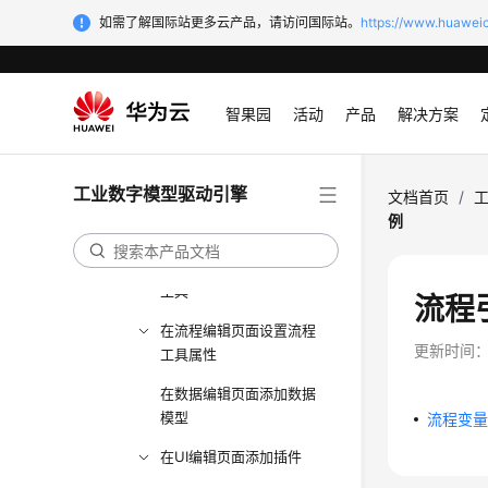
如需了解国际站更多云产品，请访问国际站。
流程引擎使用指南
https://www.huaweic
流程引擎概述
如何访问流程引擎
智果园
活动
产品
解决方案
通过流程编排服务创建流程元
模板
工业数字模型驱动引擎
文档首页
/
通过流程编排服务编排流程元
例
模板
在流程编辑页面配置流程
工具
流程
在流程编辑页面设置流程
更新时间
工具属性
在数据编辑页面添加数据
模型
流程变
在UI编辑页面添加插件