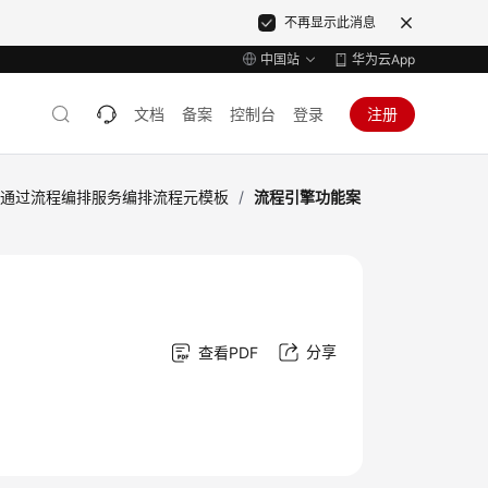
不再显示此消息
中国站
华为云App
文档
备案
控制台
登录
注册
通过流程编排服务编排流程元模板
/
流程引擎功能案
分享
查看PDF