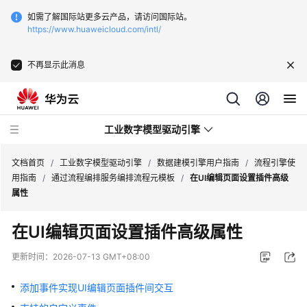
如需了解国际站更多云产品，请访问国际站。
https://www.huaweicloud.com/intl/
不再显示此消息
工业数字模型驱动引擎
文档首页
/
工业数字模型驱动引擎
/
数据建模引擎用户指南
/
流程引擎使
用指南
/
通过流程编排服务编排流程元模板
/
在UI编辑页面设置插件高级
属性
最
新
在UI编辑页面设置插件高级属性
动
态
更新时间：
2026-07-13 GMT+08:00
产
添加事件实现UI编辑页面插件间交互
品