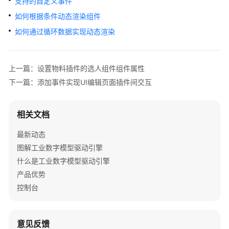
支持的自定义事件
介
绍
如何根据条件动态渲染组件
如何通过循环数据实现动态渲染
计
费
说
上一篇：设置物料插件的选人组件组件属性
明
下一篇：添加事件实现UI编辑页面插件间交互
快
速
相关文档
入
门
最新动态
图解工业数字模型驱动引擎
控
什么是工业数字模型驱动引擎
制
产品优势
台
控制台
操
作
指
南
意见反馈