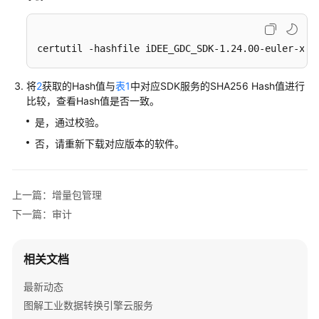
iDEE
业
务
certutil -hashfile iDEE_GDC_SDK-1.24.00-euler-x86
面
日
将
2
获取的Hash值与
表1
中对应SDK服务的SHA256 Hash值进行
志
比较，查看Hash值是否一致。
是，通过校验。
管
理
否，请重新下载对应版本的软件。
iDEE
控
制
上一篇：增量包管理
台
下一篇：审计
iDEE
控
相关文档
制
台
最新动态
总
图解工业数据转换引擎云服务
览