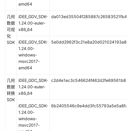
权
amd64
用
户
几何
iDEE_GDV_SDK-
da013ed35504f285887c26583521fb4a
并
数据
1.24.00-euler-
购
可视
x86_64
买
化
iDEE
iDEE_GDV_SDK-
5e0dd2962f3c21e8a20d021024193a874
SDK
1.24.00-
自
windows-
定
msvc2017-
义
amd64
iDEE
角
几何
iDEE_GDC_SDK-
c2d4e1ec3c546624f462d2fe69561b86
色
数据
1.24.00-euler-
并
转换
x86_64
添
SDK
加
iDEE_GDC_SDK-
6b2405546c9e4dd3fc55793a5e5a8fa1
成
1.24.00-
员
windows-
msvc2017-
新