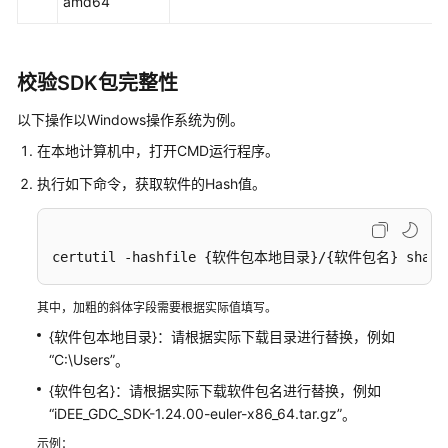
amd64
建
模
型
校验SDK包完整性
管
以下操作以Windows操作系统为例。
理
在本地计算机中，打开CMD运行程序。
模
型
执行如下命令，获取软件的Hash值。
管
理
certutil -hashfile {软件包本地目录}/{软件包名} sha25
iDEE
业
其中，加粗的斜体字段需要根据实际值填写。
务
面
{软件包本地目录}：请根据实际下载目录进行替换，例如
权
“C:\Users”
。
限
{软件包名}：请根据实际下载软件包名进行替换，例如
“iDEE_GDC_SDK-1.24.00-euler-x86_64.tar.gz”
。
管
理
示例：