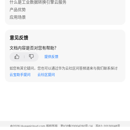
什么是工业数据转换引擎云服务
产品优势
登
应用场景
录
iDEE
业
务
意见反馈
面
文档内容是否对您有帮助？
增
提供反馈
量
如您有其它疑问，您也可以通过华为云社区问答频道来与我们联系探讨
包
云宝助手提问
云社区提问
管
理
SDK
帮
助
中
心
©2026 Huaweicloud.com 版权所有
黔ICP备20004760号-14
苏B2-20130048号