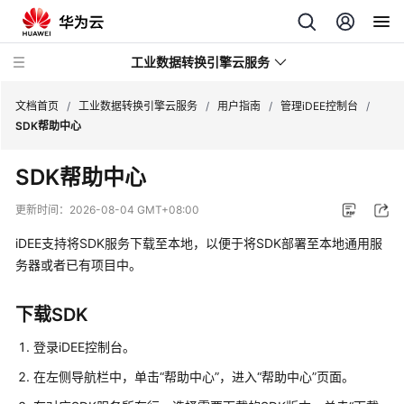
工业数据转换引擎云服务
文档首页
/
工业数据转换引擎云服务
/
用户指南
/
管理iDEE控制台
/
SDK帮助中心
最
SDK帮助中心
新
动
更新时间：
2026-08-04 GMT+08:00
态
iDEE
支持将SDK服务下载至本地，以便于将SDK部署至本地通用服
产
务器或者已有项目中。
品
介
下载SDK
绍
登录iDEE控制台。
计
在左侧导航栏中，单击
“帮助中心”
，进入
“帮助中心”
页面。
费