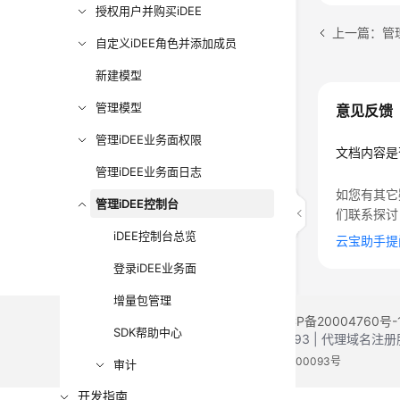
授权用户并购买iDEE
上一篇：管理
自定义iDEE角色并添加成员
新建模型
管理模型
意见反馈
管理iDEE业务面权限
文档内容是
管理iDEE业务面日志
如您有其它
管理iDEE控制台
们联系探讨
iDEE控制台总览
云宝助手提
登录iDEE业务面
增量包管理
©2026 Huaweicloud.com 版权所有
黔ICP备20004760号-
SDK帮助中心
增值电信业务经营许可证：B1.B2-20200593 | 代理域名
电子营业执照
贵公网安备 52990002000093号
审计
开发指南