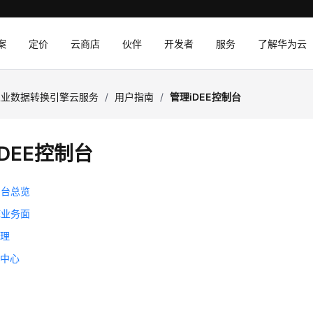
案
定价
云商店
伙伴
开发者
服务
了解华为云
工业数据转换引擎云服务
/
用户指南
/
管理iDEE控制台
iDEE控制台
制台总览
E业务面
管理
助中心