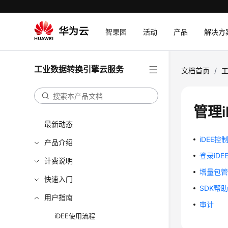
智果园
活动
产品
解决方
工业数据转换引擎云服务
文档首页
/
管理
最新动态
iDEE控
产品介绍
登录iDE
计费说明
增量包
快速入门
SDK帮
用户指南
审计
iDEE使用流程