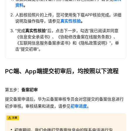
二：
资料
。
华
为
人脸核验照片的上传，您可使用免下载APP核验完成。详细
云
说明及操作指导，请参见
真实性核验
。
初
"完成
真实性核验
"后，点击下一步，勾选“我已阅读并同意
审
《信息安全承诺书》、《协助修改备案在线服务条款》、
《互联网信息服务备案承诺书》和《隐私政策说明》”，单
步
击“提交初审”。
骤
三：
备
PC端、App端提交初审后，均按照以下流程
案
短
信
第五步：
备案初审
核
验
提交备案申请后，华为云备案审核专员会对您提交的备案信息进行
初步审核。审核结果和进度，请参见
初审进度
。
步
骤
四：
初审期间，我们会拨打您备案信息中的联系电话进行沟
管