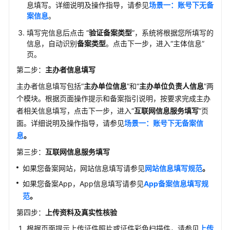
新
息填写。详细说明及操作指导，请参见
场景一：账号下无备
增
案信息
。
互
填写完信息后点击 “
验证备案类型
”，系统将根据您所填写的
联
信息，自动识别
备案类型
。点击下一步，进入“主体信息”
网
页。
服
第二步：
主办者信息填写
务
流
主办者信息填写包括“
主办单位信息
”和“
主办单位负责人信息
”两
程
个模块。根据页面操作提示和备案指引说明，按要求完成主办
者相关信息填写，点击下一步，进入“
互联网信息服务填写
”页
步
面。详细说明及操作指导，请参见
场景一：账号下无备案信
骤
息
。
一：
第三步：
互联网信息服务填写
填
写
如果您备案网站，网站信息填写请参见
网站信息填写规范
。
订
如果您备案App，App信息填写请参见
App
备案信息填写规
单
范
。
步
第四步：
上传资料及真实性核验
骤
根据页面提示上传证件照片或证件彩色扫描件，请参见
上传