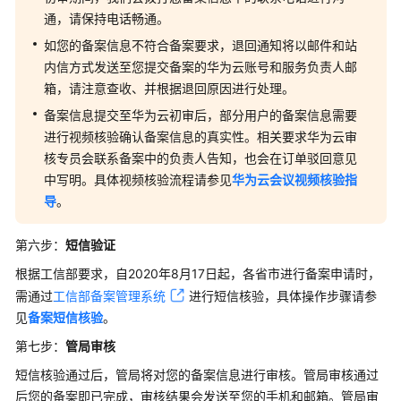
通，请保持电话畅通。
局
审
如您的备案信息不符合备案要求，退回通知将以邮件和站
核
内信方式发送至您提交备案的华为云账号和服务负责人邮
箱，请注意查收、并根据退回原因进行处理。
步
备案信息提交至华为云初审后，部分用户的备案信息需要
骤
进行视频核验确认备案信息的真实性。相关要求华为云审
五：
核专员会联系备案中的负责人告知，也会在订单驳回意见
ICP
备
中写明。具体视频核验流程请参见
华为云会议视频核验指
案
导
。
进
度
第六步：
短信验证
及
根据工信部要求，自2020年8月17日起，各省市进行备案申请时，
结
需通过
工信部备案管理系统
进行短信核验，具体操作步骤请参
果
查
见
备案短信核验
。
询
第七步：
管局审核
短信核验通过后，管局将对您的备案信息进行审核。管局审核通过
修
后您的备案即已完成，审核结果会发送至您的手机和邮箱。管局审
改