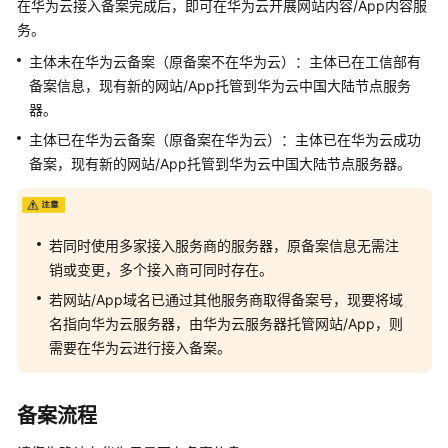
在华为云接入备案完成后，即可在华为云开展网站内容/App内容服
介
务。
绍
主体未在华为云备案（原备案不在华为云）：主体已在工信部有
快
备案信息，现有新的网站/App托管到华为云中国大陆节点服务
速
器。
入
主体已在华为云备案（原备案在华为云）：主体已在华为云成功
门
备案，现有新的网站/App托管到华为云中国大陆节点服务器。
备
案
前
若同时使用多家接入服务商的服务器，原备案信息无需注
准
销或变更，多个接入商可同时存在。
备
若网站/App域名已通过其他服务商取得备案号，现要将域
备
名指向华为云服务器，由华为云服务器托管网站/App，则
案
需要在华为云进行接入备案。
操
作
指
备案流程
引