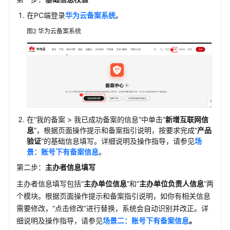
策
在PC端登录
华为云备案系统
。
法
规
图2
华为云备案系统
常
见
问
题
文
在“我的备案 > 我已成功备案的信息”中单击“
新增互联网信
档
息
”，根据页面操作提示和备案指引说明，按要求完成“
产品
下
验证
”的基础信息填写。详细说明及操作指导，请参见
场
载
景
：账号下
有
备案信息
。
第二步：
主办者信息填写
通
主办者信息填写包括“
主办单位信息
”和“
主办单位负责人信息
”两
用
个模块。根据页面操作提示和备案指引说明，如你有相关信息
参
需要修改，“点击修改”进行替换，系统会自动识别并改正。详
考
细说明及操作指导，请参见
场景
二
：账号下
有
备案信息
。