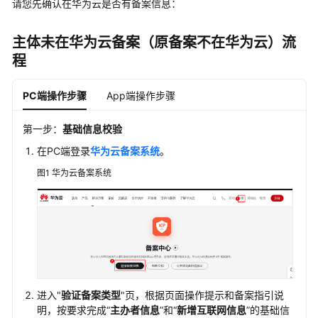
请您先确认在华为云是否有备案信息：
备
案
主体未在华为云备案（原备案不在华为云）流
流
程
程
PC端操作步骤
App端操作步骤
首
次
第一步：
基础信息校验
备
案
在PC端登录
华为云备案系统
。
流
图1
华为云备案系统
程
接
入
备
案
流
程
进入"
验证备案类型
"页，根据页面操作提示和备案指引说
明，按要求完成“
主办者信息
”和“
新增互联网信息
”的基础信