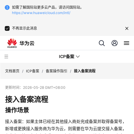
如需了解国际站更多云产品，请访问国际站。
https://www.huaweicloud.com/intl/
不再显示此消息
ICP备案
文档首页
/
ICP备案
/
备案操作指引
/
接入备案流程
更新时间：
2026-05-28 GMT+08:00
最
新
接入备案流程
动
操作场景
态
接入备案：如果主体已经在其他接入商处完成备案并取得备案号，
产
新增或更换接入服务商为华为云，则需要在华为云提交接入备案，
品