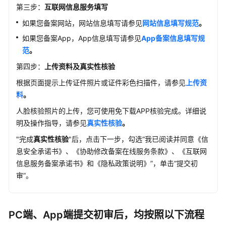
产
第三步：
互联网信息服务填写
品
如果您备案网站，网站信息填写请参见
网站信息填写规范
。
术
如果您备案App，App信息填写请参见
App
备案信息填写规
语
范
。
责
第四步：
上传资料及真实性核验
任
根据页面提示上传证件照片或证件彩色扫描件，请参见
上传资
共
料
。
担
人脸核验照片的上传，您可使用免下载APP核验完成。详细说
云
明及操作指导，请参见
真实性核验
。
服
"完成
真实性核验
"后，点击下一步，勾选“我已阅读并同意《信
务
息安全承诺书》、《协助修改备案在线服务条款》、《互联网
等
级
信息服务备案承诺书》和《隐私政策说明》”，单击“提交初
协
审”。
议
（SLA）
PC端、App端提交初审后，均按照以下流程
白