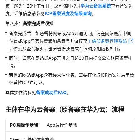
备
核一般为1-20个工作日，您可随时登录
华为云备案系统
查看备案进
案
度。详细信息请参见
ICP
备案进度及结果查询
。
申
第八步：
备案完成后须知
请/
资
备案完成后，如您需将网站或App开通访问，请在网站底部中间
料
位置或App显著位置添加备案号并链接至
工信部备案管理系统
，供公众查询核对，部分省份还要求在同时添加版权所有。
备
同时，请您在网站或App开通之日起30日内提交公安联网备案申
案
请。
成
功
若您的网站或App含有经营性业务，需要在获取ICP备案号后申请
后
经营性ICP许可证。
具体操作请参见
备案
成功后FAQ
。
管
理
主体在华为云备案（原备案在华为云）流程
ICP
备
案
PC端操作步骤
App端操作步骤
政
第一步：
基础信息校验