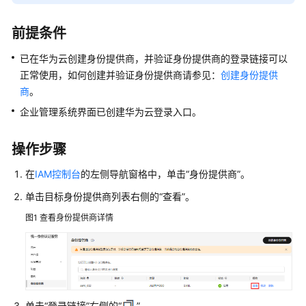
快
速
前提条件
入
门
已在华为云创建身份提供商，并验证身份提供商的登录链接可以
正常使用，如何创建并验证身份提供商请参见：
创建身份提供
用
商
。
户
企业管理系统界面已创建华为云登录入口。
指
南
操作步骤
使
在
IAM控制台
的左侧导航窗格中，单击
“身份提供商”
。
用
前
单击目标身份提供商列表右侧的
“查看”
。
必
图1
查看身份提供商详情
读
登
录
华
为
单击“登录链接”右侧的“
”。