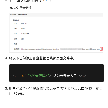
云
图2
复制登录链接
IAM
用
户
管
理
用
户
组
将以下语句添加在企业管理系统页面文件中。
管
理
<
a
href
=
"<登录链接>"
>
 华为云登录入口 
</
a
>
权
限
管
用户登录企业管理系统后通过单击
“华为云登录入口”
可以直接访
理
问华为云。
项