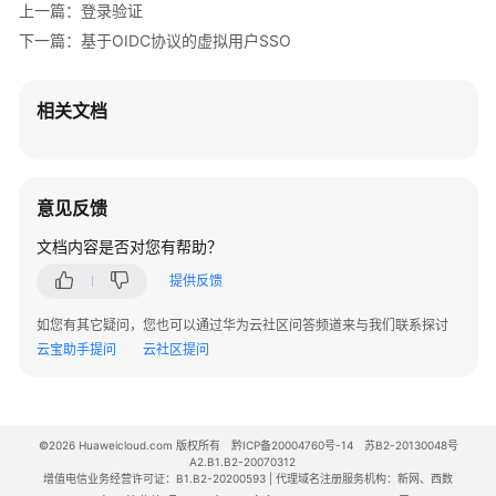
目
上一篇：登录验证
管
下一篇：基于OIDC协议的虚拟用户SSO
理
委
相关文档
托
管
理
意见反馈
安
文档内容是否对您有帮助？
全
设
提供反馈
置
如您有其它疑问，您也可以通过华为云社区问答频道来与我们联系探讨
云宝助手提问
云社区提问
身
份
提
供
©2026 Huaweicloud.com 版权所有
黔ICP备20004760号-14
苏B2-20130048号
商
A2.B1.B2-20070312
配
增值电信业务经营许可证：B1.B2-20200593 | 代理域名注册服务机构：新网、西数