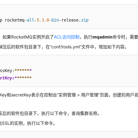
p rocketmq-
all
-
5.3
.0
-
bin
-release.
zip
如果RocketMQ实例开启了
ACL访问控制
，执行
mqadmin
命令时，需
压后的软件包目录下，在“conf/tools.yml”文件中，增加如下内容。
ssKey:
****
**
*

etKey:*
**
****
ssKey和secretKey表示在控制台“实例管理 > 用户管理”页面，创建的
。
压后的软件包目录下，执行以下命令，查询集群名称。
启SSL的实例，执行以下命令。