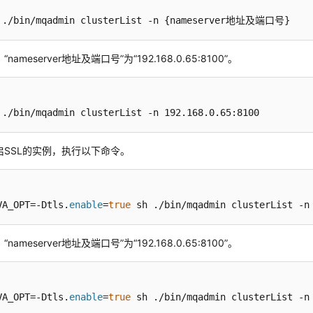
 ./bin/mqadmin clusterList -n {nameserver地址及端口号}
nameserver地址及端口号”为“192.168.0.65:8100”。
 ./bin/mqadmin clusterList -n 192.168.0.65:8100
启SSL的实例，执行以下命令。
VA_OPT=-Dtls.
enable
=
true
 sh ./bin/mqadmin clusterList
nameserver地址及端口号”为“192.168.0.65:8100”。
VA_OPT=-Dtls.
enable
=
true
 sh ./bin/mqadmin clusterList -n