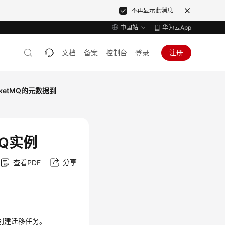
不再显示此消息
中国站
华为云App
文档
备案
控制台
登录
注册
ketMQ的元数据到
MQ实例
分享
查看PDF
中创建迁移任务。