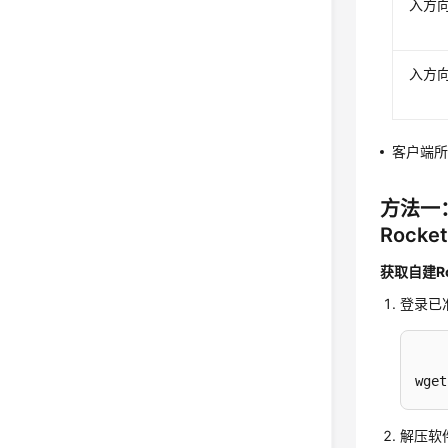
入方
入方
客户端所
方法一
Rock
获取自建R
登录已准
wget
解压软