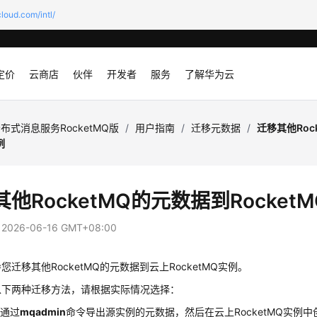
loud.com/intl/
定价
云商店
伙伴
开发者
服务
了解华为云
布式消息服务RocketMQ版
/
用户指南
/
迁移元数据
/
迁移其他Roc
例
他RocketMQ的元数据到Rocket
：
2026-06-16 GMT+08:00
您迁移其他RocketMQ的元数据到云上RocketMQ实例。
以下两种迁移方法，请根据实际情况选择：
：通过
mqadmin
命令导出源实例的元数据，然后在云上RocketMQ实例