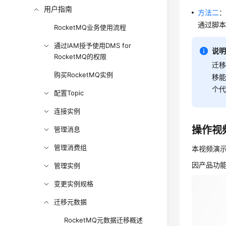
用户指南
方法二
：
通过脚本
RocketMQ业务使用流程
通过IAM授予使用DMS for
说
RocketMQ的权限
迁移
购买RocketMQ实例
移能
个代
配置Topic
连接实例
操作视
管理消息
管理消费组
本视频演示
因产品功
管理实例
变更实例规格
迁移元数据
RocketMQ元数据迁移概述