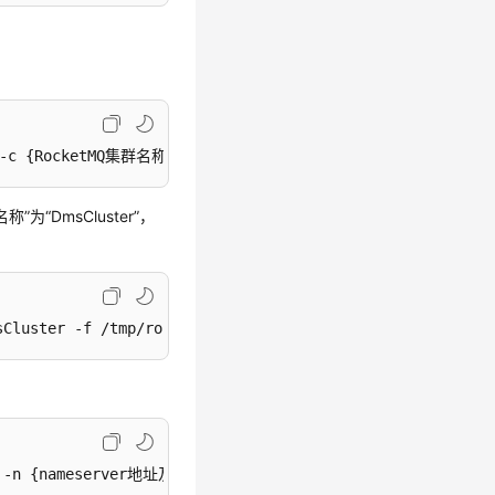
端口号} -c {RocketMQ集群名称} -f {导出的元数据文件的存放路径}
称”为“DmsCluster”，
sCluster -f /tmp/rocketmq/export
adata -n {nameserver地址及端口号} -c {RocketMQ集群名称} -