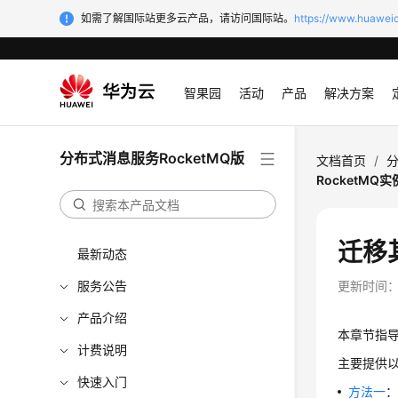
如需了解国际站更多云产品，请访问国际站。
https://www.huaweic
智果园
活动
产品
解决方案
分布式消息服务RocketMQ版
文档首页
/
分
RocketMQ实
迁移其
最新动态
服务公告
更新时间
产品介绍
本章节指导
计费说明
主要提供
快速入门
方法一