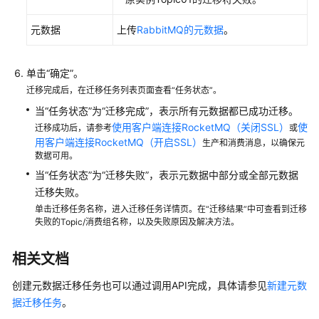
理
元数据
上传
RabbitMQ的元数据
。
消
费
组
单击“确定”。
迁移完成后，在迁移任务列表页面查看“任务状态”。
管
理
当“任务状态”为“迁移完成”，表示所有元数据都已成功迁移。
实
使用客户端连接RocketMQ（关闭SSL）
使
迁移成功后，请参考
或
例
用客户端连接RocketMQ（开启SSL）
生产和消费消息，以确保元
数据可用。
变
当“任务状态”为“迁移失败”，表示元数据中部分或全部元数据
更
迁移失败。
实
单击迁移任务名称，进入迁移任务详情页。在“迁移结果”中可查看到迁移
例
失败的Topic/消费组名称，以及失败原因及解决方法。
规
格
相关文档
迁
创建元数据迁移任务也可以通过调用API完成，具体请参见
新建元数
移
据迁移任务
。
元