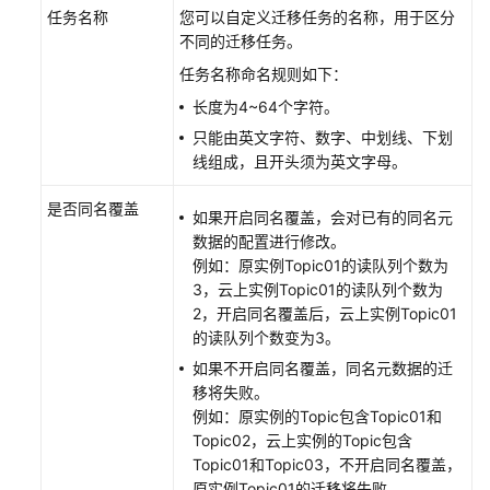
任务名称
您可以自定义迁移任务的名称，用于区分
买
不同的迁移任务。
RocketMQ
实
任务名称命名规则如下：
例
长度为4~64个字符。
只能由英文字符、数字、中划线、下划
配
线组成，且开头须为英文字母。
置
Topic
是否同名覆盖
如果开启同名覆盖，会对已有的同名元
数据的配置进行修改。
连
例如：原实例Topic01的读队列个数为
接
3，云上实例Topic01的读队列个数为
实
2，开启同名覆盖后，云上实例Topic01
例
的读队列个数变为3。
管
如果不开启同名覆盖，同名元数据的迁
理
移将失败。
消
例如：原实例的Topic包含Topic01和
息
Topic02，云上实例的Topic包含
Topic01和Topic03，不开启同名覆盖，
管
原实例Topic01的迁移将失败。