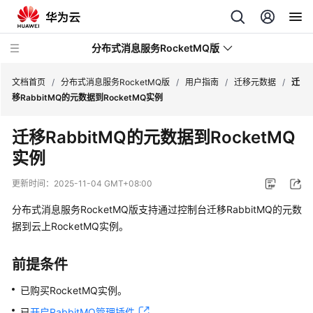
分布式消息服务RocketMQ版
文档首页
/
分布式消息服务RocketMQ版
/
用户指南
/
迁移元数据
/
迁
移RabbitMQ的元数据到RocketMQ实例
最
迁移RabbitMQ的元数据到RocketMQ
新
实例
动
态
更新时间：
2025-11-04 GMT+08:00
服
分布式消息服务RocketMQ版支持通过控制台迁移RabbitMQ的元数
务
据到云上RocketMQ实例。
公
告
前提条件
产
已购买RocketMQ实例。
品
已
开启RabbitMQ管理插件
。