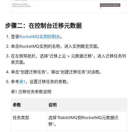
务
使
用
流
步骤二：在控制台迁移元数据
程
登录
RocketMQ实例控制台
。
通
单击RocketMQ实例的名称，进入实例概览页面。
过
IAM
在左侧导航栏，选择“迁移上云 > 元数据迁移”，进入迁移任务列
授
表页面。
予
单击“创建迁移任务”，弹出“创建迁移任务”对话框。
使
用
参考
表1
，设置迁移任务的参数。
DMS
表1
迁移任务参数说明
for
RocketMQ
参数
说明
的
权
任务类型
选择“RabbitMQ到RocketMQ元数据迁
限
移”。
购