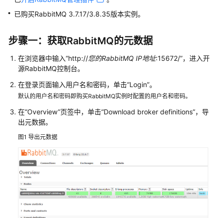
介
绍
已购买RabbitMQ 3.7.17/3.8.35版本实例。
计
步骤一：获取RabbitMQ的元数据
费
说
在浏览器中输入“http://
您的RabbitMQ IP地址
:15672/”，进入开
明
源RabbitMQ控制台。
在登录页面输入用户名和密码，单击“Login”。
快
默认的用户名和密码即购买RabbitMQ实例时配置的用户名和密码。
速
入
在“Overview”页签中，单击“Download broker definitions”，导
门
出元数据。
图1
导出元数据
用
户
指
南
RocketMQ
业