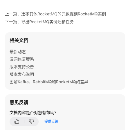
数
据
上一篇：迁移其他RocketMQ的元数据到RocketMQ实例
下一篇：导出RocketMQ实例迁移任务
RocketMQ
元
数
相关文档
据
迁
最新动态
移
漏洞修复策略
概
版本支持公告
述
版本发布说明
图解Kafka、RabbitMQ和RocketMQ的差异
迁
移
其
意见反馈
他
RocketMQ
文档内容是否对您有帮助？
的
元
提供反馈
数