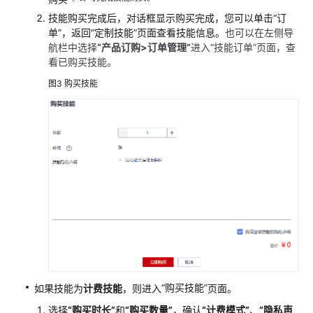
发
可
技能购买完成后，对话框显示购买完成，您可以单击
“订
单”
，返回
“定制技能”
页面查看技能信息。
也可以在左侧导
训
航栏中选择
“产品订购>订单管理”
进入
“技能订单”
页面，查
练
看已购买技能。
技
能
图3
购买技能
技
能
市
场
技
能
市
场
简
介
“购买技能”
如果技能为
计费技能
，则进入
页面。
在
选择
“购买时长”
和
“购买数量”
，确认
“计费模式”
、
“隐私声