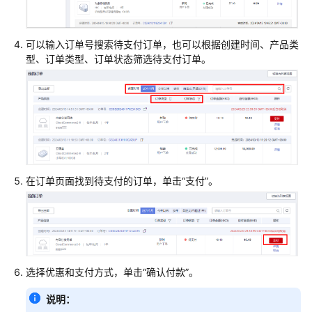
平
台
账
可以输入订单号搜索待支付订单，也可以根据创建时间、产品类
号
型、订单类型、订单状态筛选待支付订单。
登
录
华
为
云
公
共
在订单页面找到待支付的订单，单击“支付”。
事
业
服
务
云
平
选择优惠和支付方式，单击“确认付款”。
台
说明：