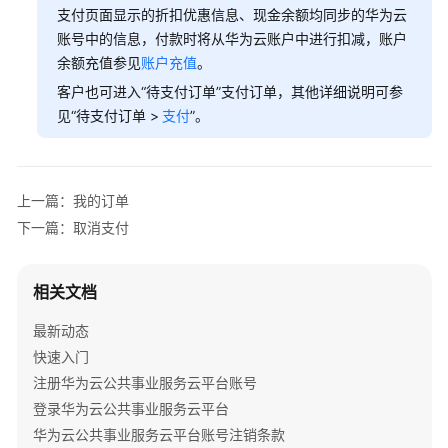
注
支付页面显示的折扣优惠信息、现金余额均同步的华为云
销
账号中的信息，付款时将从华为云账户中进行扣减，账户
华
余额充值参见
账户充值
。
为
云
客户也可进入“待支付订单”支付订单，其他详细说明可参
公
见“待支付订单 >
支付
”。
共
事
业
服
上一篇：我的订单
务
下一篇：取消支付
云
平
台
相关文档
账
最新动态
号
快速入门
选
注册华为云公共事业服务云平台账号
配
登录华为云公共事业服务云平台
云
华为云公共事业服务云平台账号注销条款
服