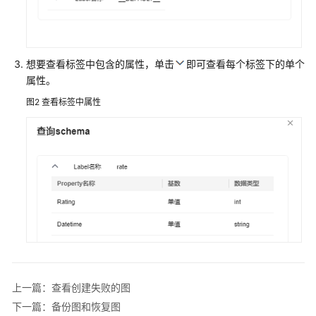
使
用
图
引
想要查看标签中包含的属性，单击
即可查看每个标签下的单个
擎
属性。
服
务
图2
查看标签中属性
准
备
工
作
权
限
管
理
上一篇：查看创建失败的图
准
备
下一篇：备份图和恢复图