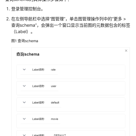
介
登录管理控制台。
绍
在左侧导航栏中选择
“图管理”
，单击图管理操作列中的
“
更多 >
计
查询schema
”
，会弹出一个窗口显示当前图的元数据包含的标签
费
（Label）。
说
图1
查询schema
明
快
速
入
门
用
户
指
南
如
何