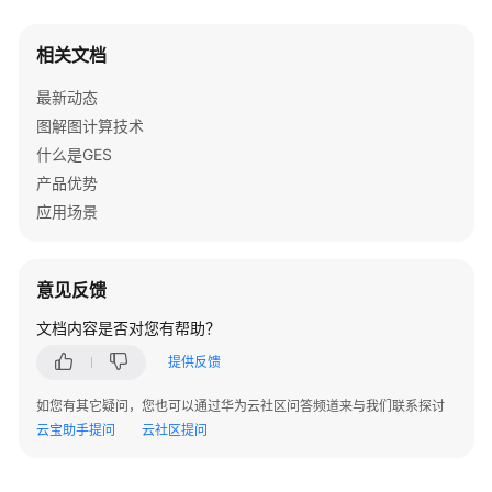
并
导
相关文档
入
元
最新动态
数
图解图计算技术
据
什么是GES
创
产品优势
建
应用场景
图
增
意见反馈
量
导
文档内容是否对您有帮助？
入
提供反馈
数
据
如您有其它疑问，您也可以通过华为云社区问答频道来与我们联系探讨
云宝助手提问
云社区提问
访
问