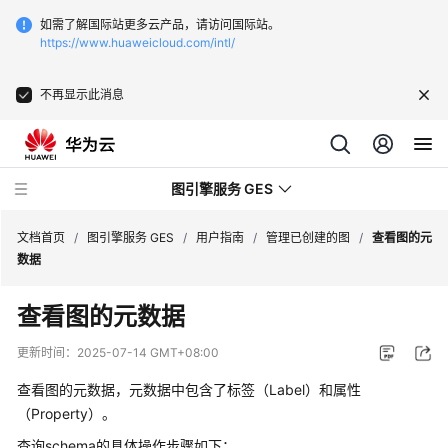
如需了解国际站更多云产品，请访问国际站。
https://www.huaweicloud.com/intl/
不再显示此消息
图引擎服务 GES
文档首页
/
图引擎服务 GES
/
用户指南
/
管理已创建的图
/
查看图的元
数据
最
查看图的元数据
新
动
更新时间：
2025-07-14 GMT+08:00
态
查看图的元数据，元数据中包含了标签（Label）和属性
产
（Property）。
品
查询schema的具体操作步骤如下：