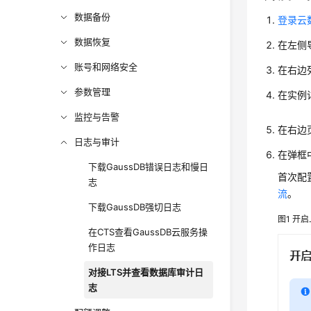
数据备份
登录云数
数据恢复
在左侧
账号和网络安全
在右边
参数管理
在实例
监控与告警
在右边
日志与审计
在弹框
下载GaussDB错误日志和慢日
首次配
志
流
。
下载GaussDB强切日志
图1
开启
在CTS查看GaussDB云服务操
作日志
对接LTS并查看数据库审计日
志