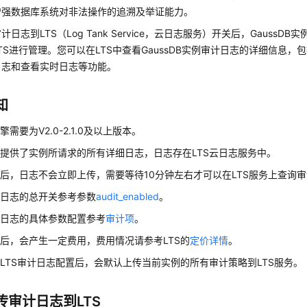
增强数据库系统对非法操作的追溯及举证能力。
日志到LTS（Log Tank Service，云日志服务）开关后，
GaussDB
实
TS进行管理。您可以在LTS中查看
GaussDB
实例审计日志的详细信息，包
日志和查看实时日志等功能。
知
需要为V2.0-2.1.0及以上版本。
提供了实例所请求的所有详细日志，日志存在LTS云日志服务中。
后，日志不会立即上传，需要等待10分钟左右才可以在LTS服务上查询
计日志的总开关参考参数
audit_enabled
。
计日志的具体参数配置参考
审计项
。
后，会产生一定费用，费用情况请参考LTS的
定价详情
。
LTS审计日志配置后，会默认上传当前实例的所有审计策略到LTS服务。
传审计日志到LTS