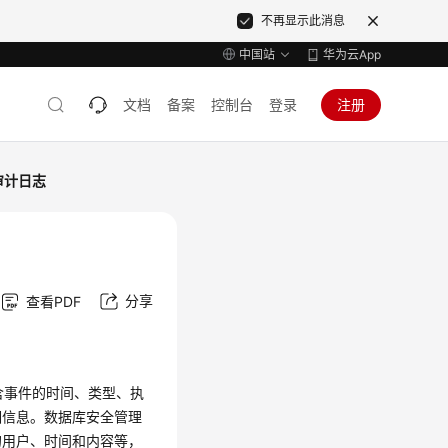
不再显示此消息
中国站
华为云App
文档
备案
控制台
登录
注册
审计日志
分享
查看PDF
含事件的时间、类型、执
细信息。数据库安全管理
的用户、时间和内容等，