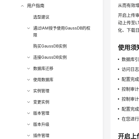
从而有效
用户指南
开启上传审计
选型建议
动上传至L
通过IAM授予使用GaussDB的权
化、下载
限
购买GaussDB实例
使用须
连接GaussDB实例
数据库引擎
数据库迁移
访问日志
配置完成
使用数据库
控制审
实例管理
控制审
变更实例
配置完成
版本管理
在您进行
版本升级
插件管理
开启上